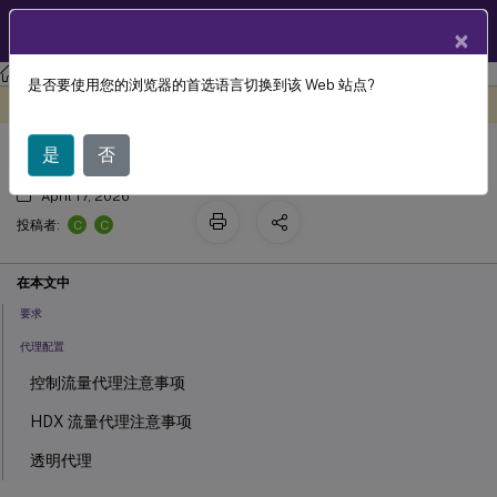
ZH
产品文档
×
Linux 虚拟投递代理
Linux Virtual Delivery Agent 2411
是否要使用您的浏览器的首选语言切换到该 Web 站点?
Rendezvous V2
此内容已经过机器动态翻译。
在此处提供反馈
是
否
April 17, 2026
C
C
投稿者:
在本文中
要求
代理配置
控制流量代理注意事项
HDX 流量代理注意事项
透明代理
如何配置 Rendezvous V2