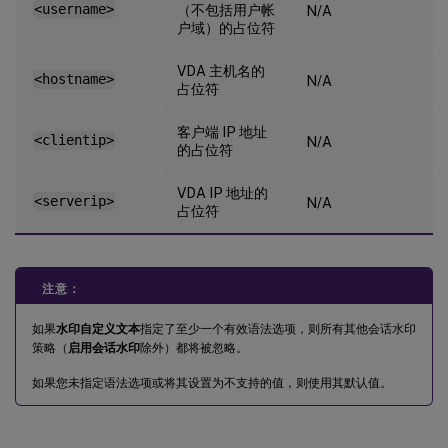
<username>
（不包括用户帐
N/A
N
户域）的占位符
VDA 主机名的
<hostname>
N/A
N
占位符
客户端 IP 地址
<clientip>
N/A
N
的占位符
VDA IP 地址的
<serverip>
N/A
N
占位符
注意：
如果
水印自定义文本
指定了至少一个有效语法选项，则所有其他会话水印
策略（
启用会话水印
除外）都将被忽略。
如果您未指定语法选项或将其设置为不支持的值，则使用其默认值。