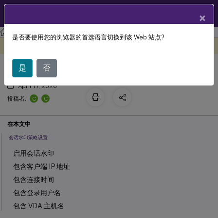
ZH
产品文档
×
Linux 虚拟投递代理
Linux Virtual Delivery Agent 2411
是否要使用您的浏览器的首选语言切换到该 Web 站点?
会话水印
此内容已经过机器动态翻译。
在此处提供反馈
是
否
April 17, 2026
C
C
投稿者:
在本文中
会话水印策略设置
启用会话水印
包含客户端 IP 地址
包含连接时间
包含登录用户名
包含 VDA 主机名