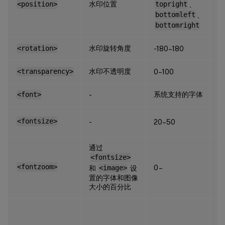
水印位置
<position>
topright
、
c
bottomleft
、
bottomright
水印旋转角度
<rotation>
-180–180
0
水印不透明度
<transparency>
0–100
1
系统支持的字体
<font>
-
S
0
<fontsize>
-
20–50
计
通过
<fontsize>
<fontzoom>
0 –
1
和
<image>
设
置的字体和图像
大小的百分比