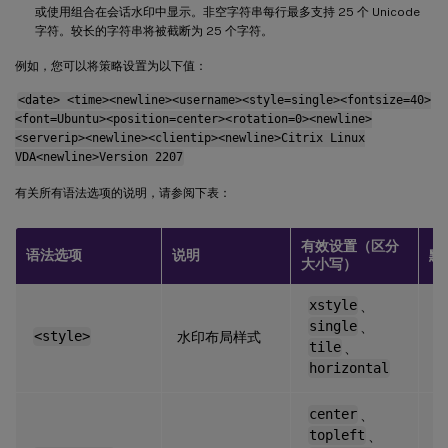
或使用组合在会话水印中显示。非空字符串每行最多支持 25 个 Unicode
字符。较长的字符串将被截断为 25 个字符。
例如，您可以将策略设置为以下值：
<date> <time><newline><username><style=single><fontsize=40>
<font=Ubuntu><position=center><rotation=0><newline>
<serverip><newline><clientip><newline>Citrix Linux
VDA<newline>Version 2207
有关所有语法选项的说明，请参阅下表：
有效设置（区分
语法选项
说明
默
大小写）
xstyle
、
single
、
<style>
水印布局样式
x
tile
、
horizontal
center
、
topleft
、