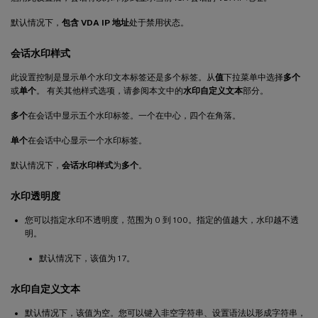
默认情况下，
包含 VDA IP 地址
处于禁用状态。
会话水印样式
此设置控制是显示单个水印文本标签还是多个标签。从
值
下拉菜单中选择
多个
或
单个
。 有关其他样式选项，请参阅本文中的
水印自定义文本
部分。
多个
在会话中显示五个水印标签。一个在中心，四个在角落。
单个
在会话中心显示一个水印标签。
默认情况下，
会话水印样式
为
多个
。
水印透明度
您可以指定水印不透明度，范围为 0 到 100。指定的值越大，水印越不透
明。
默认情况下，该值为 17。
水印自定义文本
默认情况下，该值为空。您可以键入非空字符串、设置语法以形成字符串，