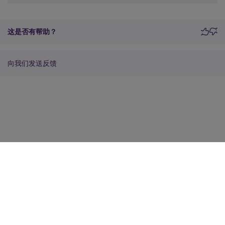
这是否有帮助？
向我们发送反馈
站点反馈
您的隐私选择
隐私和法律条款
Cookie 首选项
docs.cloud.com
© 1999-
2026
Cloud Software Group, Inc. All rights reserved.