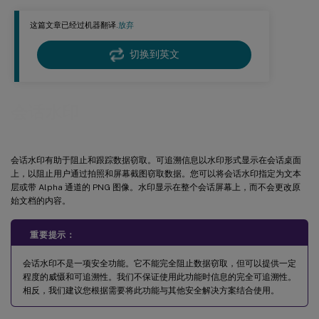
包含 VDA IP 地址
会话水印样式
这篇文章已经过机器翻译.
放弃
水印透明度
切换到英文
水印自定义文本
限制
会话水印
会话水印有助于阻止和跟踪数据窃取。可追溯信息以水印形式显示在会话桌面
上，以阻止用户通过拍照和屏幕截图窃取数据。您可以将会话水印指定为文本
层或带 Alpha 通道的 PNG 图像。水印显示在整个会话屏幕上，而不会更改原
始文档的内容。
重要提示：
会话水印不是一项安全功能。它不能完全阻止数据窃取，但可以提供一定
程度的威慑和可追溯性。我们不保证使用此功能时信息的完全可追溯性。
相反，我们建议您根据需要将此功能与其他安全解决方案结合使用。