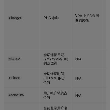
VDA 上 PNG 图
PNG 水印
<image>
N
像的路径
会话连接日期
<date>
(YYYY/MM/DD)
N/A
N
的占位符
会话连接时间
<time>
(HH:MM) 的占
N/A
N
位符
用户帐户域的占
<domain>
N/A
N
位符
当前登录用户名