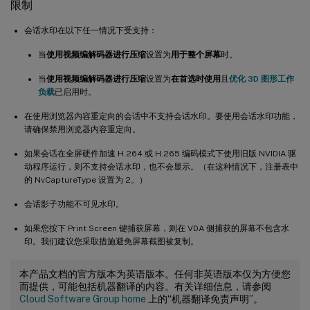
限制
会话水印在以下任一情况下受支持：
当
使用视频编解码器进行压缩
设置为
用于整个屏幕
时。
当
使用视频编解码器进行压缩
设置为
在首选时使用
且
优化 3D 图形工作
负载
已启用时。
在使用浏览器内容重定向的会话中不支持会话水印。要使用会话水印功能，
请确保禁用浏览器内容重定向。
如果会话在全屏硬件加速 H.264 或 H.265 编码模式下使用旧版 NVIDIA 驱
动程序运行，则不支持会话水印，也不会显示。（在这种情况下，注册表中
的 NvCaptureType 设置为 2。）
会话影子功能不可见水印。
如果您按下 Print Screen 键捕获屏幕，则在 VDA 侧捕获的屏幕不包含水
印。我们建议您采取措施避免屏幕截图被复制。
本产品文档的官方版本为英语版本。任何非英语版本仅为方便您
而提供，可能包括机器翻译的内容。有关详细信息，请参阅
Cloud Software Group home
上的“机器翻译免责声明”。