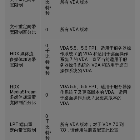
比
所有 VDA 版本
宽限制
特/
秒
文件重定向带
所有 VDA 版本
0
宽限制百分比
0
VDA 5.5、5.6 FP1、适用于服务器操
千
HDX 媒体流
作系统 7 的 VDA 和适用于桌面操作
比
多媒体加速带
系统 7 的 VDA，直至当前适用于服
特
宽限制
务器操作系统的 VDA 和适用于桌面
每
操作系统的 VDA
秒
VDA 5.5、5.6 FP1、适用于服务器操
HDX
MediaStream
作系统 7 及更高版本的 VDA、适用
0
多媒体加速带
于桌面操作系统 7 及更高版本的
宽限制百分比
VDA
0
千
LPT 端口重
所有 VDA 版本；对于 VDA 7.0 到
比
定向带宽限制
7.8，请使用注册表配置此设置
特/
秒