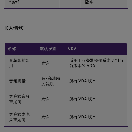
版本
*.swf
配置文件管理/文件夹重定向/保存的游戏
配置文件管理/文件夹重定向/搜索
配置文件管理/文件夹重定向/开始菜单
ICA/音频
配置文件管理/文件夹重定向/视频
配置文件管理/日志设置
名称
默认设置
VDA
配置文件管理/配置文件处理
配置文件管理/注册表
音频即插即
适用于服务器操作系统 7 到当
允许
用
前版本的 VDA
配置文件管理/流式用户配置文件
接收器
高 - 高清晰
音频质量
所有 VDA 版本
度音频
虚拟投递代理
虚拟投递代理/HDX 3D Pro
客户端音频
允许
所有 VDA 版本
重定向
虚拟投递代理/监控
虚拟 IP
客户端麦克
允许
所有 VDA 版本
风重定向