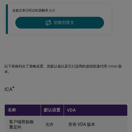
ICA/桌面用户界面
这篇文章已经过机器翻译.
放弃
ICA/最终用户监控
ICA/增强桌面体验
切换到英文
ICA/文件重定向
ICA/图形
默认策略设置
ICA/图形/缓存
ICA/图形/帧鹰
以下表格列出了策略设置、其默认值以及它们适用的虚拟投递代理 (VDA) 版
ICA/保持活动
本。
ICA/本地应用程序访问
ICA/移动体验
®
ICA
ICA/多媒体
ICA/多流连接
名称
默认设置
VDA
ICA/端口重定向
ICA/打印
客户端剪贴板
允许
所有 VDA 版本
重定向
ICA/打印/客户端打印机