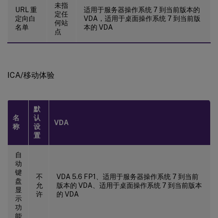
未指
URL 重
适用于服务器操作系统 7 到当前版本的
定任
定向白
VDA，适用于桌面操作系统 7 到当前版
何站
名单
本的 VDA
点
ICA/移动体验
默
名
认
VDA
称
设
置
自
动
键
不
VDA 5.6 FP1、适用于服务器操作系统 7 到当前
盘
允
版本的 VDA、适用于桌面操作系统 7 到当前版本
显
许
的 VDA
示
功
能