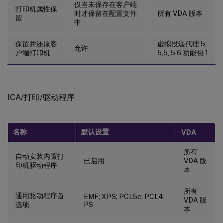
仅当未保存在客户端
打印机属性保
时才保留在配置文件
所有 VDA 版本
留
中
保留并还原客
虚拟投递代理 5,
允许
户端打印机
5,5, 5.6 功能包 1
ICA/打印/驱动程序
名称
默认设置
VDA
所有
自动安装内置打
已启用
VDA 版
印机驱动程序
本
所有
通用驱动程序首
EMF; XPS; PCL5c; PCL4;
VDA 版
选项
PS
本