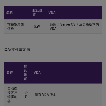
默认设
名称
VDA
置
增强型桌面
适用于 Server OS 7 及更高版本的
允许
体验
VDA
ICA/文件重定向
默
认
名称
VDA
设
置
自动连
接客户
允
所有 VDA 版本
端驱动
许
器