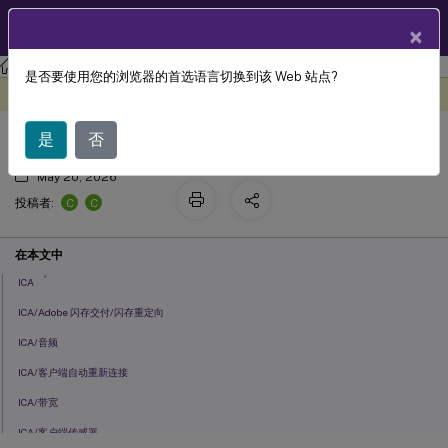
ZH
产品文档
×
XenApp and XenDesktop
XenApp 和 XenDesktop 7.15 LTSR
是否要使用您的浏览器的首选语言切换到该 Web 站点?
默认策略设置
此内容已经过机器动态翻译。
在此处提供反馈
是
否
May 20, 2026
C
C
投稿者:
在本文中
®
ICA
ICA/Adobe 闪存交付/闪存重定向
ICA/音频
ICA/客户端自动重新连接
ICA/带宽
ICA/客户端传感器