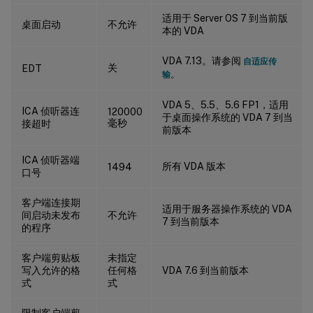
ICA/打印/驱动程序
适用于 Server OS 7 到当前版
桌面启动
不允许
本的 VDA
ICA/打印/通用打印服务器
ICA/打印/通用打印
VDA 7.13。请参阅
自适应传
关
EDT
。
输
ICA/安全性
ICA/服务器限制
VDA 5、5.5、5.6 FP1，适用
ICA 侦听器连
120000
于桌面操作系统的 VDA 7 到当
ICA/会话限制
毫秒
接超时
前版本
ICA/会话可靠性
ICA/时区控制
ICA 侦听器端
所有 VDA 版本
1494
口号
ICA/TWAIN Devices
ICA/USB 兼容设备
客户端连接期
适用于服务器操作系统的 VDA
间启动未发布
不允许
7 到当前版本
ICA/视觉显示
的程序
ICA/视觉显示/动态图像
客户端剪贴板
未指定
ICA/视觉显示/静态图像
写入允许的格
任何格
VDA 7.6 到当前版本
式
式
ICA/网络套接字
负载管理
限制客户端剪