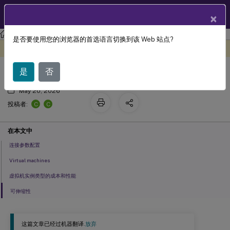
ZH
产品文档
×
XenApp and XenDesktop
XenApp 和 XenDesktop 7.15 LTSR
是否要使用您的浏览器的首选语言切换到该 Web 站点?
微软 Azure 虚拟化环境
此内容已经过机器动态翻译。
在此处提供反馈
是
否
May 20, 2026
C
C
投稿者:
在本文中
连接参数配置
Virtual machines
虚拟机实例类型的成本和性能
可伸缩性
这篇文章已经过机器翻译.
放弃