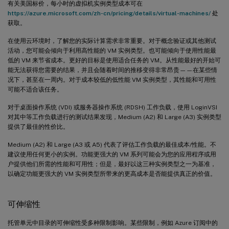
有关美国标价，每小时的虚拟机实例类型成本可在
https://azure.microsoft.com/zh-cn/pricing/details/virtual-machines/
处
获取。
在使用云环境时，了解您的实际计算需求非常重要。对于概念验证或其他测试
活动，您可能会倾向于利用高性能的 VM 实例类型。也可能倾向于使用性能最
低的 VM 来节省成本。更好的目标是使用适合任务的 VM。从性能最好的开始可
能无法获得您需要的结果，并且会随着时间的推移变得非常昂贵——在某些情
况下，甚至在一周内。对于成本较低的低性能 VM 实例类型，其性能和可用性
可能不适合该任务。
对于桌面操作系统 (VDI) 或服务器操作系统 (RDSH) 工作负载，使用 LoginVSI
对其中等工作负载进行的测试结果发现，Medium (A2) 和 Large (A3) 实例类型
提供了最佳的性价比。
Medium (A2) 和 Large (A3 或 A5) 代表了评估工作负载的最佳成本/性能。不
建议使用任何更小的实例。功能更强大的 VM 系列可能会为您的应用程序或用
户提供他们所需的性能和可用性；但是，最好以这三种实例类型之一为基准，
以确定功能更强大的 VM 实例类型所带来的更高成本是否能提供真正的价值。
可伸缩性
托管单元中目录的可伸缩性受多种限制影响。某些限制，例如 Azure 订阅中的