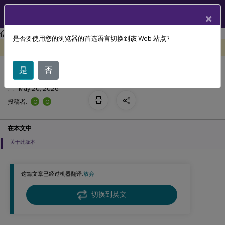
ZH
产品文档
×
XenApp and XenDesktop
XenApp 和 XenDesktop 7.15 LTSR
是否要使用您的浏览器的首选语言切换到该 Web 站点?
新增功能
此内容已经过机器动态翻译。
在此处提供反馈
是
否
May 20, 2026
C
C
投稿者:
在本文中
关于此版本
这篇文章已经过机器翻译.
放弃
切换到英文