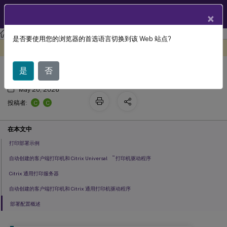
ZH
产品文档
×
XenApp and XenDesktop
XenApp 和 XenDesktop 7.15 LTSR
是否要使用您的浏览器的首选语言切换到该 Web 站点?
打印配置的一个示例
此内容已经过机器动态翻译。
在此处提供反馈
是
否
May 20, 2026
C
C
投稿者:
在本文中
打印部署示例
™
自动创建的客户端打印机和 Citrix Universal
打印机驱动程序
Citrix 通用打印服务器
自动创建的客户端打印机和 Citrix 通用打印机驱动程序
部署配置概述