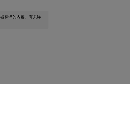
机器翻译的内容。有关详
您的隐私选择
|
隐私和法律条款
|
Cookie 首选项
|
docs.cloud.com
© 1999-
2026
Cloud Software Group, Inc. All rights reserved.