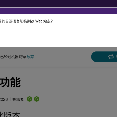
的首选语言切换到该 Web 站点?
机器动态翻译。
在此
 and XenDesktop
XenApp 和 XenDesktop 7.15 LTSR
已经过机器翻译.
放弃
功能
C
C
2026
投稿者:
此版本