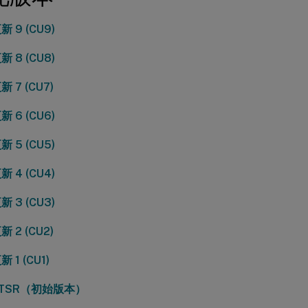
 9 (CU9)
 8 (CU8)
 7 (CU7)
 6 (CU6)
 5 (CU5)
 4 (CU4)
 3 (CU3)
 2 (CU2)
 1 (CU1)
 LTSR（初始版本）