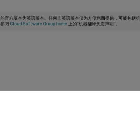
档的官方版本为英语版本。任何非英语版本仅为方便您而提供，可能包括
请参阅
Cloud Software Group home
上的“机器翻译免责声明”。
站点反馈
|