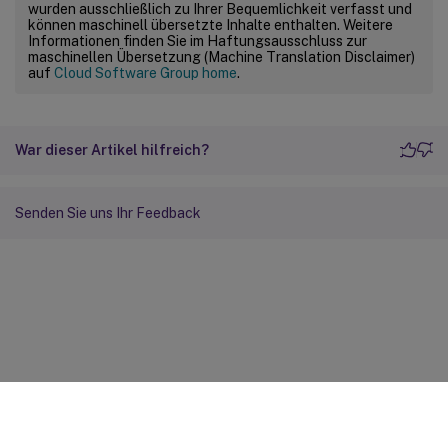
wurden ausschließlich zu Ihrer Bequemlichkeit verfasst und
können maschinell übersetzte Inhalte enthalten. Weitere
Informationen finden Sie im Haftungsausschluss zur
maschinellen Übersetzung (Machine Translation Disclaimer)
auf
Cloud Software Group home
.
War dieser Artikel hilfreich?
Senden Sie uns Ihr Feedback