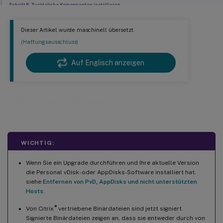
Schritt 6. Zusätzliche Komponenten installieren
™
Schritt 7. Delivery Controller
Adressen
Dieser Artikel wurde maschinell übersetzt.
Schritt 8. Proxykonfiguration
(Haftungsausschluss)
Schritt 9. Features aktivieren oder deaktivieren
Auf Englisch anzeigen
Schritt 10. Firewall-Ports
Schritt 11. Voraussetzungen überprüfen und Installation bestätigen
Schritt 12. Diagnose
VDAs installieren
Schritt 13. Diese Installation abschließen
Nächste Schritte
Citrix Optimizer
WICHTIG:
VDA anpassen
Wenn Sie ein Upgrade durchführen und Ihre aktuelle Version
Problembehandlung
die Personal vDisk- oder AppDisks-Software installiert hat,
siehe
Entfernen von PvD, AppDisks und nicht unterstützten
Bekannte Einschränkung
Hosts
.
®
Von Citrix
vertriebene Binärdateien sind jetzt signiert.
Signierte Binärdateien zeigen an, dass sie entweder durch von