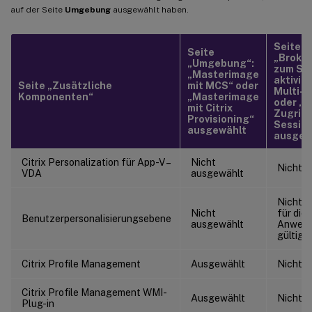
auf der Seite
Umgebung
ausgewählt haben.
Seite 
Seite
„Broke
„Umgebung“:
zum Se
„Masterimage
aktivier
Seite „Zusätzliche
mit MCS“ oder
Multi-S
Komponenten“
„Masterimage
oder „
mit Citrix
Zugriff
Provisioning“
Sessio
ausgewählt
ausgew
Citrix Personalization für App-V –
Nicht
Nicht 
VDA
ausgewählt
Nicht a
Nicht
für die
Benutzerpersonalisierungsebene
ausgewählt
Anwend
gültig is
Citrix Profile Management
Ausgewählt
Nicht 
Citrix Profile Management WMI-
Ausgewählt
Nicht 
Plug-in