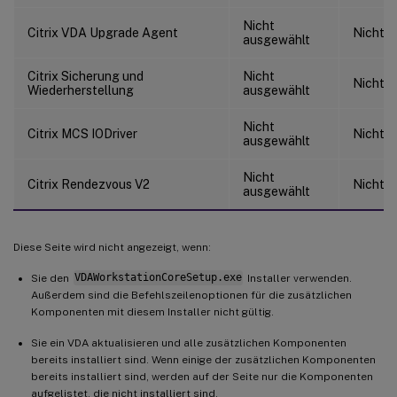
Nicht
Citrix VDA Upgrade Agent
Nicht 
ausgewählt
Citrix Sicherung und
Nicht
Nicht 
Wiederherstellung
ausgewählt
Nicht
Citrix MCS IODriver
Nicht 
ausgewählt
Nicht
Citrix Rendezvous V2
Nicht 
ausgewählt
Diese Seite wird nicht angezeigt, wenn:
Sie den
VDAWorkstationCoreSetup.exe
Installer verwenden.
Außerdem sind die Befehlszeilenoptionen für die zusätzlichen
Komponenten mit diesem Installer nicht gültig.
Sie ein VDA aktualisieren und alle zusätzlichen Komponenten
bereits installiert sind. Wenn einige der zusätzlichen Komponenten
bereits installiert sind, werden auf der Seite nur die Komponenten
aufgelistet, die nicht installiert sind.