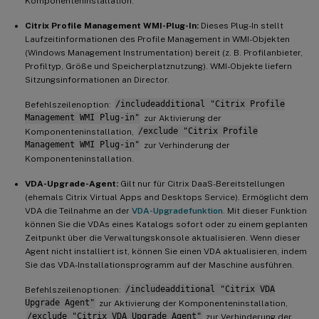
Komponenteninstallation.
Citrix Profile Management WMI-Plug-In:
Dieses Plug-In stellt
Laufzeitinformationen des Profile Management in WMI-Objekten
(Windows Management Instrumentation) bereit (z. B. Profilanbieter,
Profiltyp, Größe und Speicherplatznutzung). WMI-Objekte liefern
Sitzungsinformationen an Director.
Befehlszeilenoption:
/includeadditional "Citrix Profile
Management WMI Plug-in"
zur Aktivierung der
Komponenteninstallation,
/exclude "Citrix Profile
Management WMI Plug-in"
zur Verhinderung der
Komponenteninstallation.
VDA-Upgrade-Agent:
Gilt nur für Citrix DaaS-Bereitstellungen
(ehemals Citrix Virtual Apps and Desktops Service). Ermöglicht dem
VDA die Teilnahme an der
VDA-Upgradefunktion
. Mit dieser Funktion
können Sie die VDAs eines Katalogs sofort oder zu einem geplanten
Zeitpunkt über die Verwaltungskonsole aktualisieren. Wenn dieser
Agent nicht installiert ist, können Sie einen VDA aktualisieren, indem
Sie das VDA-Installationsprogramm auf der Maschine ausführen.
Befehlszeilenoptionen:
/includeadditional "Citrix VDA
Upgrade Agent"
zur Aktivierung der Komponenteninstallation,
/exclude "Citrix VDA Upgrade Agent"
zur Verhinderung der