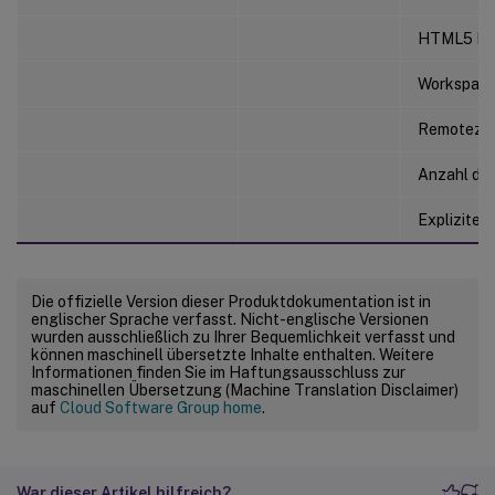
HTML5 Rece
Workspace 
Remotezugr
Anzahl de
Expliziter
Die offizielle Version dieser Produktdokumentation ist in
englischer Sprache verfasst. Nicht-englische Versionen
wurden ausschließlich zu Ihrer Bequemlichkeit verfasst und
können maschinell übersetzte Inhalte enthalten. Weitere
Informationen finden Sie im Haftungsausschluss zur
maschinellen Übersetzung (Machine Translation Disclaimer)
auf
Cloud Software Group home
.
War dieser Artikel hilfreich?