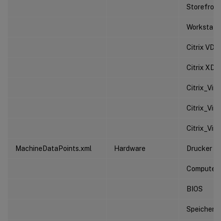
Storefront
Workstati
Citrix VDA
Citrix XD 
Citrix_Vi
Citrix_Vi
Citrix_Vir
MachineDataPoints.xml
Hardware
Drucker
Computer
BIOS
Speicheri