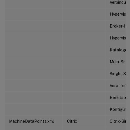
Verbindung
Hypervisor
Broker-Hyp
Hyperviso
Kataloge
Multi-Ses
Single-Se
Veröffent
Bereitste
Konfigurie
MachineDataPoints.xml
Citrix
Citrix-Binä