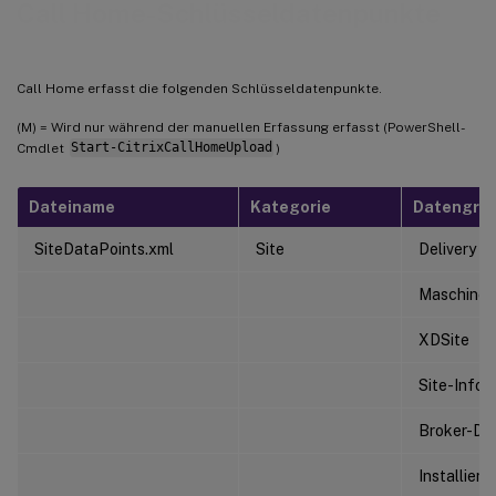
Call Home-Schlüsseldatenpunkte
Call Home erfasst die folgenden Schlüsseldatenpunkte.
(M) = Wird nur während der manuellen Erfassung erfasst (PowerShell-
Cmdlet
Start-CitrixCallHomeUpload
)
Dateiname
Kategorie
Datengru
SiteDataPoints.xml
Site
Delivery C
Maschinen
XDSite
Site-Infor
Broker-DB
Installiert