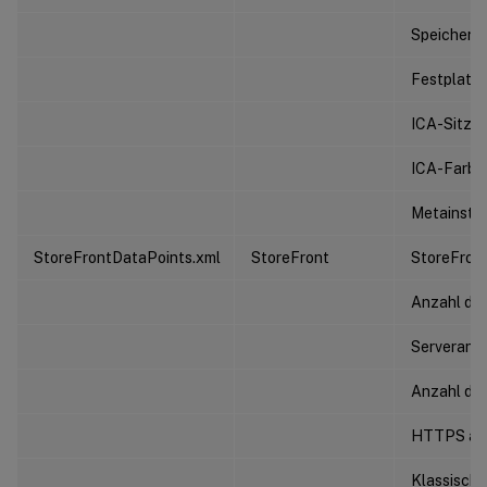
Speichern
Festplatt
ICA-Sitzu
ICA-Farbt
Metainsta
StoreFrontDataPoints.xml
StoreFront
StoreFront
Anzahl der
Serveranza
Anzahl der
HTTPS akt
Klassische