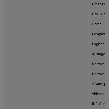
Prozessor
PNP-Gerä
Gerät
Festplatt
Logisches
Auslageru
Netzwerka
Netzwerka
ipConfig
Videocontr
IDE-Contro