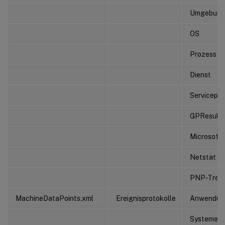
Umgebungs
OS
Prozess
Dienst
Servicepa
GPResult
Microsoft 
Netstat
PNP-Treib
MachineDataPoints.xml
Ereignisprotokolle
Anwendung
Systemerei