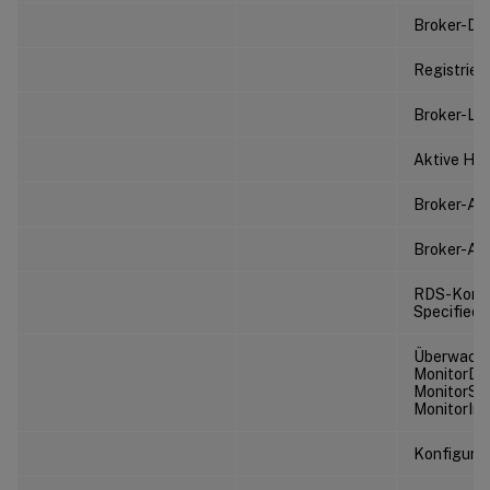
Broker-Die
Registrier
Broker-Liz
Aktive HD
Broker-Adm
Broker-Ad
RDS-Konfig
SpecifiedL
Überwachun
MonitorDB
MonitorSer
MonitorIns
Konfigurat