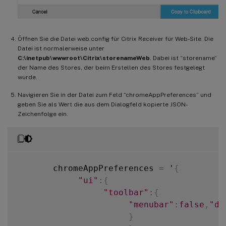
Öffnen Sie die Datei web.config für Citrix Receiver für Web-Site. Die
Datei ist normalerweise unter
C:\inetpub\wwwroot\Citrix\storenameWeb
. Dabei ist “storename”
der Name des Stores, der beim Erstellen des Stores festgelegt
wurde.
Navigieren Sie in der Datei zum Feld “chromeAppPreferences” und
geben Sie als Wert die aus dem Dialogfeld kopierte JSON-
Zeichenfolge ein.
       chromeAppPreferences 
=
 '
{
"ui"
:
{
"toolbar"
:
{
"menubar"
:
false
,
"di
}