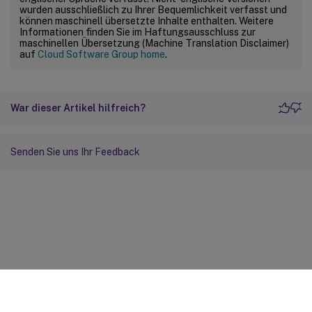
wurden ausschließlich zu Ihrer Bequemlichkeit verfasst und
können maschinell übersetzte Inhalte enthalten. Weitere
Informationen finden Sie im Haftungsausschluss zur
maschinellen Übersetzung (Machine Translation Disclaimer)
auf
Cloud Software Group home
.
War dieser Artikel hilfreich?
Senden Sie uns Ihr Feedback