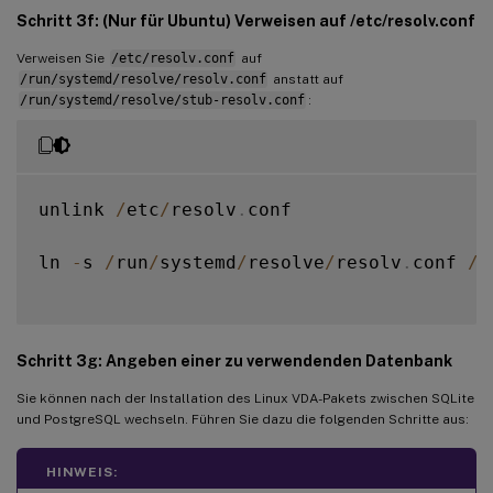
Schritt 3f: (Nur für Ubuntu) Verweisen auf /etc/resolv.conf
Verweisen Sie
/etc/resolv.conf
auf
/run/systemd/resolve/resolv.conf
anstatt auf
/run/systemd/resolve/stub-resolv.conf
:
unlink 
/
etc
/
resolv
.
conf

ln 
-
s 
/
run
/
systemd
/
resolve
/
resolv
.
conf 
/
e
Schritt 3g: Angeben einer zu verwendenden Datenbank
Sie können nach der Installation des Linux VDA-Pakets zwischen SQLite
und PostgreSQL wechseln. Führen Sie dazu die folgenden Schritte aus:
HINWEIS: