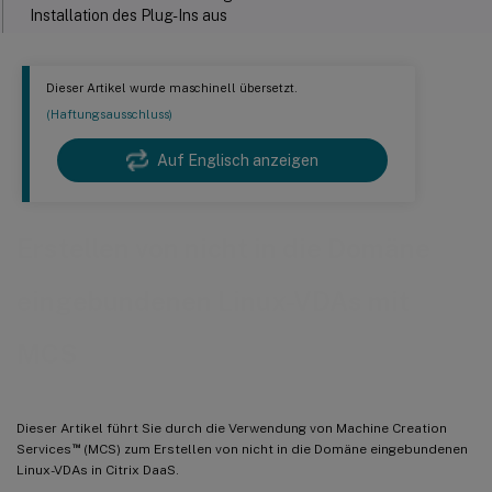
Installation des Plug-Ins aus
Schritt 2: Eine Hostverbindung erstellen
Schritt 2a: Verbindung
Dieser Artikel wurde maschinell übersetzt.
(Haftungsausschluss)
Schritt 2b: Speicherverwaltung
Auf Englisch anzeigen
Schritt 2c: Speicherauswahl
Schritt 2d: Region
Schritt 2e: Netzwerk
Erstellen von nicht in die Domäne
Schritt 2f: Zusammenfassung
eingebundenen Linux-VDAs mit
Schritt 3: Masterimage vorbereiten
™
MCS
(Nur für XenServer (ehemals Citrix Hypervisor
)) Schritt 3a:
XenServer VM Tools installieren
Schritt 3b: Linux VDA-Paket auf der Template-VM installieren
Dieser Artikel führt Sie durch die Verwendung von Machine Creation
™
Services
(MCS) zum Erstellen von nicht in die Domäne eingebundenen
Schritt 3c: Repositories aktivieren, um das Paket tdb-tools zu
Linux-VDAs in Citrix DaaS.
installieren (nur für RHEL 7)