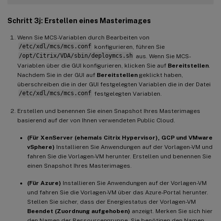
Schritt 3j: Erstellen eines Masterimages
Wenn Sie MCS-Variablen durch Bearbeiten von
/etc/xdl/mcs/mcs.conf
konfigurieren, führen Sie
/opt/Citrix/VDA/sbin/deploymcs.sh
aus. Wenn Sie MCS-
Variablen über die GUI konfigurieren, klicken Sie auf
Bereitstellen
.
Nachdem Sie in der GUI auf
Bereitstellen
geklickt haben,
überschreiben die in der GUI festgelegten Variablen die in der Datei
/etc/xdl/mcs/mcs.conf
festgelegten Variablen.
Erstellen und benennen Sie einen Snapshot Ihres Masterimages
basierend auf der von Ihnen verwendeten Public Cloud.
(Für XenServer (ehemals Citrix Hypervisor), GCP und VMware
vSphere)
Installieren Sie Anwendungen auf der Vorlagen-VM und
fahren Sie die Vorlagen-VM herunter. Erstellen und benennen Sie
einen Snapshot Ihres Masterimages.
(Für Azure)
Installieren Sie Anwendungen auf der Vorlagen-VM
und fahren Sie die Vorlagen-VM über das Azure-Portal herunter.
Stellen Sie sicher, dass der Energiestatus der Vorlagen-VM
Beendet (Zuordnung aufgehoben)
anzeigt. Merken Sie sich hier
den Namen der Ressourcengruppe. Sie benötigen den Namen,