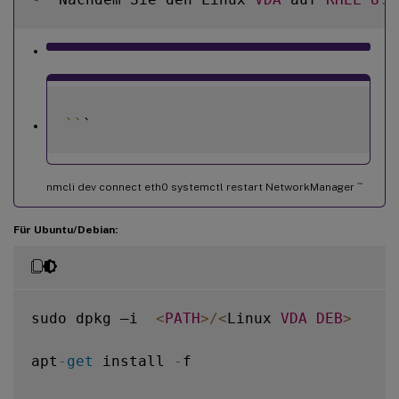
`
`
nmcli dev connect eth0 systemctl restart NetworkManager
```
Für Ubuntu/Debian:
sudo dpkg –i  
<
PATH
>
/
<
Linux 
VDA
DEB
>
apt
-
get
 install 
-
f
