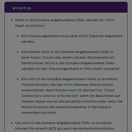
Schritt 3d: (Nur für SUSE) ntfs-3g manuell installieren
WICHTIG:
Schritt 3e: (Nur für Ubuntu) Bearbeiten der Datei
Nicht in die Domäne eingebundene VDAs werden für Citrix
/etc/network/interfaces
DaaS unterstützt.
Schritt 3f: (Nur für Ubuntu) Verweisen auf /etc/resolv.conf
Ihre Steuerungsebene muss über Citrix DaaS bereitgestellt
werden.
Schritt 3g: Angeben einer zu verwendenden Datenbank
Sie können nicht in die Domäne eingebundene VDAs in
Schritt 3h: Konfigurieren von MCS-Variablen
einer Public Cloud oder einem lokalen Rechenzentrum
Schritt 3i: Schreiben oder Aktualisieren von
bereitstellen. Nicht in die Domäne eingebundene VDAs
Registrierungswerten für MCS (optional)
werden von der Steuerungsebene in Citrix DaaS verwaltet.
Schritt 3j: Erstellen eines Masterimages
Um nicht in die Domäne eingebundene VDAs zu erstellen,
müssen Kunden, die den Citrix Gateway-Dienst nutzen,
Schritt 4: Erstellen eines Maschinenkatalogs
sicherstellen, dass
Rendezvous V2
aktiviert ist. Cloud
Connectors sind nur erforderlich, wenn Sie Maschinen auf
Schritt 5: Erstellen einer Bereitstellungsgruppe
lokalen Hypervisoren bereitstellen möchten oder wenn Sie
Active Directory als Identitätsanbieter in Workspace
verwenden möchten.
Um nicht in die Domäne eingebundene VDAs zu erstellen,
können Sie sowohl MCS als auch die einfache Installation