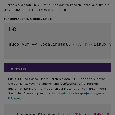
Führen Sie je nach Linux-Distribution den folgenden Befehl aus, um die
Umgebung für den Linux VDA einzurichten:
Für RHEL/CentOS/Rocky Linux:
sudo yum –y localinstall 
<
PATH
>
/
<
Linux 
VD
HINWEIS:
Für RHEL und CentOS installieren Sie das EPEL-Repository, bevor
Sie den Linux VDA installieren und
deploymcs.sh
erfolgreich
ausführen können. Informationen zur Installation von EPEL finden
Sie in den Anweisungen unter
https://docs.fedoraproject.org/en-
US/epel/
.
-
  Nachdem Sie den Linux 
VDA
 auf 
RHEL
8
.
x