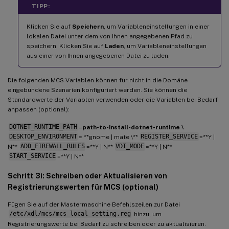
TIPP:
Klicken Sie auf
Speichern
, um Variableneinstellungen in einer
lokalen Datei unter dem von Ihnen angegebenen Pfad zu
speichern. Klicken Sie auf
Laden
, um Variableneinstellungen
aus einer von Ihnen angegebenen Datei zu laden.
Die folgenden MCS-Variablen können für nicht in die Domäne
eingebundene Szenarien konfiguriert werden. Sie können die
Standardwerte der Variablen verwenden oder die Variablen bei Bedarf
anpassen (optional):
DOTNET_RUNTIME_PATH
=
path-to-install-dotnet-runtime \
DESKTOP_ENVIRONMENT
= **gnome | mate \**
REGISTER_SERVICE
=**Y |
N**
ADD_FIREWALL_RULES
=**Y | N**
VDI_MODE
=**Y | N**
START_SERVICE
=**Y | N**
Schritt 3i: Schreiben oder Aktualisieren von
Registrierungswerten für MCS (optional)
Fügen Sie auf der Mastermaschine Befehlszeilen zur Datei
/etc/xdl/mcs/mcs_local_setting.reg
hinzu, um
Registrierungswerte bei Bedarf zu schreiben oder zu aktualisieren.