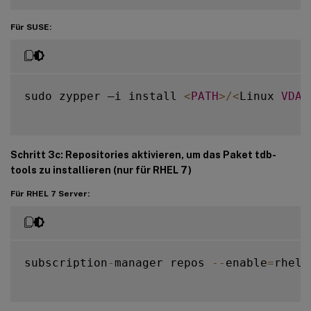
Für SUSE:
sudo zypper –i install 
<
PATH
>
/
<
Linux 
VDA
Schritt 3c: Repositories aktivieren, um das Paket
tdb-
tools
zu installieren (nur für RHEL 7)
Für RHEL 7 Server:
subscription
-
manager repos 
--
enable
=
rhel
-