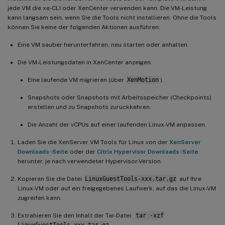
jede VM die xe-CLI oder XenCenter verwenden kann. Die VM-Leistung
kann langsam sein, wenn Sie die Tools nicht installieren. Ohne die Tools
können Sie keine der folgenden Aktionen ausführen:
Eine VM sauber herunterfahren, neu starten oder anhalten.
Die VM-Leistungsdaten in XenCenter anzeigen.
Eine laufende VM migrieren (über
XenMotion
).
Snapshots oder Snapshots mit Arbeitsspeicher (Checkpoints)
erstellen und zu Snapshots zurückkehren.
Die Anzahl der vCPUs auf einer laufenden Linux-VM anpassen.
Laden Sie die XenServer VM Tools für Linux von der
XenServer
Downloads-Seite
oder der
Citrix Hypervisor Downloads-Seite
herunter, je nach verwendeter Hypervisor-Version.
Kopieren Sie die Datei
LinuxGuestTools-xxx.tar.gz
auf Ihre
Linux-VM oder auf ein freigegebenes Laufwerk, auf das die Linux-VM
zugreifen kann.
Extrahieren Sie den Inhalt der Tar-Datei:
tar -xzf