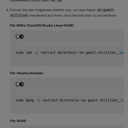
LinuxGuestTools-xxx.tar.gz
Führen Sie den folgenden Befehl aus, um das Paket
xe-guest-
utilities
basierend auf Ihrer Linux-Distribution zu installieren.
Für RHEL/CentOS/Rocky Linux/SUSE:
sudo rpm 
-
i 
<
extract
-
directory
>
/
xe
-
guest
-
utilities_
{
pack
Für Ubuntu/Debian:
sudo dpkg 
-
i 
<
extract
-
directory
>
/
xe
-
guest
-
utilities_
{
pac
Für SUSE: