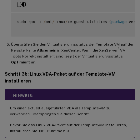
sudo rpm 
-
i 
/
mnt
/
Linux
/
xe
-
guest
-
utilities_
{
package
-
versi
Überprüfen Sie den Virtualisierungsstatus der Template-VM auf der
®
Registerkarte
Allgemein
in XenCenter. Wenn die XenServer
VM
Tools korrekt installiert sind, zeigt der Virtualisierungsstatus
Optimiert
an.
Schritt 3b: Linux VDA-Paket auf der Template-VM
installieren
HINWEIS:
Um einen aktuell ausgeführten VDA als Template-VM zu
verwenden, überspringen Sie diesen Schritt.
Bevor Sie das Linux VDA-Paket auf der Template-VM installieren,
installieren Sie .NET Runtime 6.0.