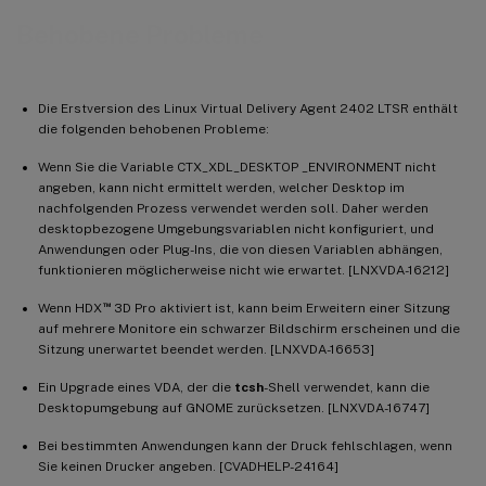
Behobene Probleme
Die Erstversion des Linux Virtual Delivery Agent 2402 LTSR enthält
die folgenden behobenen Probleme:
Wenn Sie die Variable CTX_XDL_DESKTOP _ENVIRONMENT nicht
angeben, kann nicht ermittelt werden, welcher Desktop im
nachfolgenden Prozess verwendet werden soll. Daher werden
desktopbezogene Umgebungsvariablen nicht konfiguriert, und
Anwendungen oder Plug-Ins, die von diesen Variablen abhängen,
funktionieren möglicherweise nicht wie erwartet. [LNXVDA-16212]
™
Wenn HDX
3D Pro aktiviert ist, kann beim Erweitern einer Sitzung
auf mehrere Monitore ein schwarzer Bildschirm erscheinen und die
Sitzung unerwartet beendet werden. [LNXVDA-16653]
Ein Upgrade eines VDA, der die
tcsh
-Shell verwendet, kann die
Desktopumgebung auf GNOME zurücksetzen. [LNXVDA-16747]
Bei bestimmten Anwendungen kann der Druck fehlschlagen, wenn
Sie keinen Drucker angeben. [CVADHELP-24164]