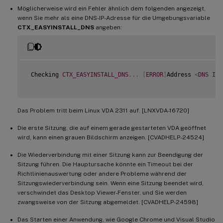
Möglicherweise wird ein Fehler ähnlich dem folgenden angezeigt,
wenn Sie mehr als eine DNS-IP-Adresse für die Umgebungsvariable
CTX_EASYINSTALL_DNS
angeben:
 Checking 
CTX_EASYINSTALL_DNS
...
[
ERROR
]
Address 
<
DNS
IP
 
Das Problem tritt beim Linux VDA 2311 auf. [LNXVDA-16720]
Die erste Sitzung, die auf einem gerade gestarteten VDA geöffnet
wird, kann einen grauen Bildschirm anzeigen. [CVADHELP-24524]
Die Wiederverbindung mit einer Sitzung kann zur Beendigung der
Sitzung führen. Die Hauptursache könnte ein Timeout bei der
Richtlinienauswertung oder andere Probleme während der
Sitzungswiederverbindung sein. Wenn eine Sitzung beendet wird,
verschwindet das Desktop Viewer-Fenster, und Sie werden
zwangsweise von der Sitzung abgemeldet. [CVADHELP-24598]
Das Starten einer Anwendung, wie Google Chrome und Visual Studio