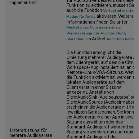
für Audio zu verbessern. Um diese
implementiert
Funktion zu aktivieren, müssen Sie
auch die Funktion
Verlusttoleranter
aktivieren. Weitere
Modus für Audio
Informationen finden Sie unter
Packet Loss Concealment zur
Verbesserung der Audioleistung
im Artikel
.
(Vorschau)
Audiofunktionen
Die Funktion ermöglicht die
Umleitung mehrerer Audiogeräte au
dem Clientgerät, auf dem die Citrix
Workspace-App installiert ist, an die
Remote-Linux-VDA-Sitzung. Wenn
die Funktion aktiviert ist, werden all
lokalen Audiogeräte auf dem
Clientgerät in einer Sitzung
angezeigt. Anstelle von
CitrixAudioSink (Audioausgabe) ode
CitrixAudioSource (Audioeingabe)
erscheinen die Audiogeräte mit ihre
jeweiligen Gerätenamen. Sie können
ein Audiogerät in einer App in einer
Sitzung auswählen oder das
Standard-Audiogerät während einer
Unterstützung für
Sitzung verwenden, das auch das
mehrere Audiogeräte
Standard-Audiogerät des