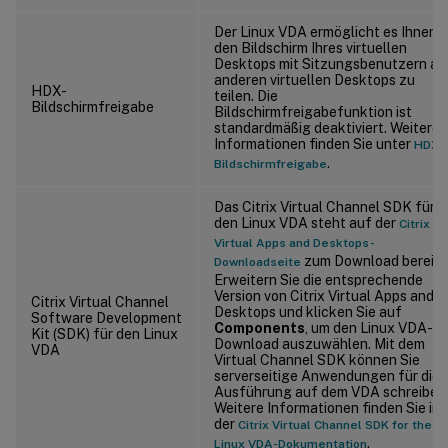
Der Linux VDA ermöglicht es Ihnen,
den Bildschirm Ihres virtuellen
Desktops mit Sitzungsbenutzern au
anderen virtuellen Desktops zu
HDX-
teilen. Die
Bildschirmfreigabe
Bildschirmfreigabefunktion ist
standardmäßig deaktiviert. Weitere
Informationen finden Sie unter
HDX-
.
Bildschirmfreigabe
Das Citrix Virtual Channel SDK für
den Linux VDA steht auf der
Citrix
Virtual Apps and Desktops-
zum Download bereit.
Downloadseite
Erweitern Sie die entsprechende
Version von Citrix Virtual Apps and
Citrix Virtual Channel
Desktops und klicken Sie auf
Software Development
Components
, um den Linux VDA-
Kit (SDK) für den Linux
Download auszuwählen. Mit dem
VDA
Virtual Channel SDK können Sie
serverseitige Anwendungen für die
Ausführung auf dem VDA schreiben
Weitere Informationen finden Sie in
der
Citrix Virtual Channel SDK for the
.
Linux VDA-Dokumentation