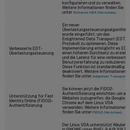
konfigurieren und zu verwalten.
Weitere Informationen finden Sie
unter
.
Sicheres HDX (Vorschau)
Ein neuer
Überlastungssteuerungsalgorithmu
wurde eingeführt, um das
Enlightened Data Transport (EDT)-
Protokoll zu optimieren. Diese
Implementierung ermöglicht es EDT,
Verbesserte EDT-
einen höheren Durchsatz zu erziele
Überlastungssteuerung
und die Latenz für eine verbesserte
Benutzererfahrung zu reduzieren.
Diese Funktion ist standardmäßig
deaktiviert. Weitere Informationen
finden Sie unter
.
Adaptiver Transport
Sie können jetzt die FIDO2-
Authentifizierung einrichten, um auf
Unterstützung für Fast
Websites zuzugreifen, die Google
Identity Online (FIDO2)-
Chrome auf dem Linux VDA
Authentifizierung
verwenden. Weitere Informationen
finden Sie unter
.
FIDO2 (Vorschau)
Der Linux VDA unterstützt Wayland
in GNOME unter RHEL 9.4/9.3/9.2,