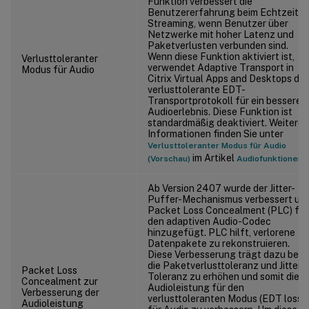
Funktion verbessert die
Benutzererfahrung beim Echtzeit-
Streaming, wenn Benutzer über
Netzwerke mit hoher Latenz und
Paketverlusten verbunden sind.
Wenn diese Funktion aktiviert ist,
Verlusttoleranter
verwendet Adaptive Transport in
Modus für Audio
Citrix Virtual Apps and Desktops da
verlusttolerante EDT-
Transportprotokoll für ein besseres
Audioerlebnis. Diese Funktion ist
standardmäßig deaktiviert. Weitere
Informationen finden Sie unter
Verlusttoleranter Modus für Audio
im Artikel
.
(Vorschau)
Audiofunktionen
Ab Version 2407 wurde der Jitter-
Puffer-Mechanismus verbessert un
Packet Loss Concealment (PLC) für
den adaptiven Audio-Codec
hinzugefügt. PLC hilft, verlorene
Datenpakete zu rekonstruieren.
Diese Verbesserung trägt dazu bei,
die Paketverlusttoleranz und Jitter-
Packet Loss
Toleranz zu erhöhen und somit die
Concealment zur
Audioleistung für den
Verbesserung der
verlusttoleranten Modus (EDT lossy
Audioleistung