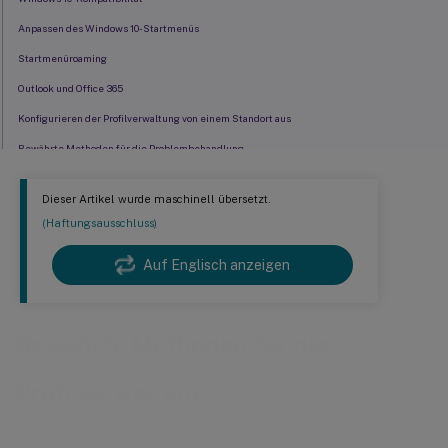
Anpassen des Windows 10-Startmenüs
Startmenüroaming
Outlook und Office 365
Konfigurieren der Profilverwaltung von einem Standort aus
Bewährte Methoden für die Problembehandlung
Cookiehandhabung
Dieser Artikel wurde maschinell übersetzt.
Profilstreaming mit aktiviertem Roaming für Microsoft-Anmeldeinformationen
(Haftungsausschluss)
Effizientes Synchronisieren von Profilen
Auf Englisch anzeigen
Bewährte Methoden für die
Profilverwaltung