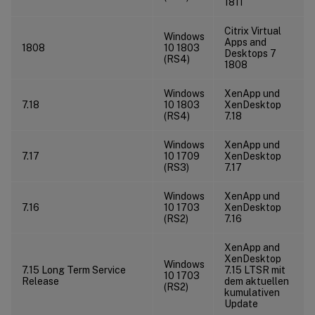
1811
Citrix Virtual
Windows
Apps and
1808
10 1803
Desktops 7
(RS4)
1808
Windows
XenApp und
7.18
10 1803
XenDesktop
(RS4)
7.18
Windows
XenApp und
7.17
10 1709
XenDesktop
(RS3)
7.17
Windows
XenApp und
7.16
10 1703
XenDesktop
(RS2)
7.16
XenApp and
XenDesktop
Windows
7.15 Long Term Service
7.15 LTSR mit
10 1703
Release
dem aktuellen
(RS2)
kumulativen
Update