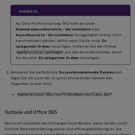
HINWEIS:
Ab Citrix Profilverwaltung 1912 kann ein unter
Standardausschlussliste – Verzeichnisse
oder
Ausschlussliste - Verzeichnisse
hinzugefügter Ordner nicht
synchronisiert werden, selbst wenn Sie ihn unter
Zu
spiegelnde Ordner
hinzufügen. Entfernen Sie den Ordner
appdata\local\packages
aus den Ausschlusslisten, bevor
Sie ihn unter
Zu spiegelnde Ordner
hinzufügen.
Aktivieren Sie die Richtlinie
Zu synchronisierende Dateien
und
fügen Sie der Liste der zu synchronisierenden Dateien den
folgenden Ordner hinzu:
Appdata\Local\Microsoft\Windows\UsrClass.dat*
Outlook und Office 365
Microsoft empfiehlt den Exchange-Cache-Modus, damit die Microsoft
Outlook-Benutzererfahrung online- und offline gleichförmig ist. Sie
können den Exchange-Cache-Modus über den Microsoft Outlook-Client