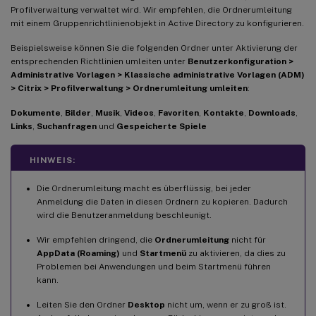
Profilverwaltung verwaltet wird. Wir empfehlen, die Ordnerumleitung
mit einem Gruppenrichtlinienobjekt in Active Directory zu konfigurieren.
Beispielsweise können Sie die folgenden Ordner unter Aktivierung der
entsprechenden Richtlinien umleiten unter
Benutzerkonfiguration >
Administrative Vorlagen > Klassische administrative Vorlagen (ADM)
> Citrix > Profilverwaltung > Ordnerumleitung umleiten
:
Dokumente
,
Bilder
,
Musik
,
Videos
,
Favoriten
,
Kontakte
,
Downloads
,
Links
,
Suchanfragen
und
Gespeicherte Spiele
HINWEIS:
Die Ordnerumleitung macht es überflüssig, bei jeder
Anmeldung die Daten in diesen Ordnern zu kopieren. Dadurch
wird die Benutzeranmeldung beschleunigt.
Wir empfehlen dringend, die
Ordnerumleitung
nicht für
AppData (Roaming)
und
Startmenü
zu aktivieren, da dies zu
Problemen bei Anwendungen und beim Startmenü führen
kann.
Leiten Sie den Ordner
Desktop
nicht um, wenn er zu groß ist.