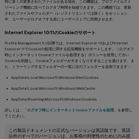
特に多くの変更されたファイルがある場合、この機能は、プロファイルスト
リーミング機能に比べてログオフ時間を短縮できます。この機能では、更新
されたファイルやフォルダー（レジストリエントリは除く）をセッション
中、ユーザーがログオフする前にユーザーストアに同期させます。
Internet Explorer 10/11のCookieのサポート
Profile Management 5.0以降では、Internet Explorer 10およびInternet
Explorer 11でCookieの処理に関する拡張機能をサポートします。［ログオフ
時にインターネットCookieファイルを処理する］ポリシーを使用して古い
Cookieを削除し、Cookieフォルダーが大きくなりすぎることを避けます。ま
た、ミラーリングするフォルダーの一覧に次のフォルダーを追加できます：
AppData\Local\Microsoft\Windows\INetCookies
AppData\Local\Microsoft\Windows\WebCache
AppData\Roaming\Microsoft\Windows\Cookies
詳しくは、「
ログオフ時にインターネットCookieファイルを処理
」を参照し
てください。
この製品ドキュメントの正式なバージョンは英語版です。英語
以外のすべてのバージョンは、お客様の利便性のためにのみ提