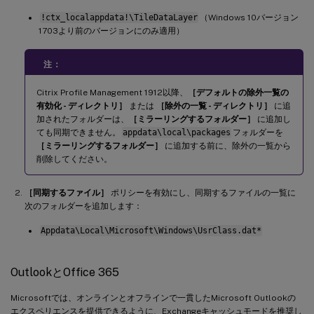
!ctx_localappdata!\TileDataLayer
（Windows 10バージョン
1703より前のバージョンにのみ適用）
注：
Citrix Profile Management 1912以降、
［デフォルトの除外一覧の
有効化 - ディレクトリ］
または
［除外の一覧 - ディレクトリ］
に追
加されたフォルダーは、
［ミラーリングするフォルダー］
に追加し
ても同期できません。
appdata\local\packages
フォルダーを
［ミラーリングするフォルダー］
に追加する前に、除外の一覧から
削除してください。
［同期するファイル］
ポリシーを有効にし、同期するファイルの一覧に
次のフォルダーを追加します：
Appdata\Local\Microsoft\Windows\UsrClass.dat*
OutlookとOffice 365
Microsoftでは、オンラインとオフラインで一貫したMicrosoft Outlookの
エクスペリエンスを提供できるように、Exchangeキャッシュモードを推奨し