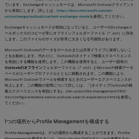
ています。Exchangeキャッシュモードは、Microsoft Outlookクライアント
から有効にします。詳しくは、
https://docs.microsoft.com/en-
us/exchange/outlook/cached-exchange-mode
を参照してください。
Exchangeキャッシュモードが有効になっていると、ユーザーのExchangeメ
ールボックスのコピーが常にオフラインフォルダーファイル（* .ost）に存在
します。このファイルのサイズが非常に大きくなる可能性があります。
Microsoft Outlookのデータをローカルまたは共有ドライブに保存しないこ
とをお勧めします。代わりに、Outlookのネイティブ検索エクスペリエンス
を有効にする機能を使用します。この機能を使用すると、ユーザー固有の
Outlookのオフライン
フォルダーファイル（* .ost）とMicrosoft検索データ
ベースがユーザープロファイルとともに移動されます。この機能により、
Microsoft Outlookでメールを検索するときのユーザーエクスペリエンスが
向上します。この機能の使用について詳しくは、「[ネイティブOutlookの検
索エクスペリエンスを有効にする]」(/en-us/profile-management/1912-
ltsr/configure/enable-native-outlook-search-experience.html)を参照し
てください。
1つの場所からProfile Managementを構成する
Profile Managementは、3つの場所から構成することができます。Profile
Managementを構成するには、Citrix StudioでHDXポリシーを使用するか、