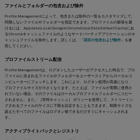
ファイルとフォルダーの包含および除外
Profile Managementによって、包含または除外の一覧をカスタマイズして、
同期しないファイルやフォルダーを指定できます。プロファイルの膨張を避
けるには、Appdata\Local\Google\Chrome\UserData\Default\Cacheにあ
るChromeキャッシュファイルのようなサードパーティアプリケーションのキ
ャッシュファイルを除外します。詳しくは、「
項目の包含および除外
」を参
照してください。
プロファイルストリーム配信
Profile Managementは、ログオンしたユーザーがアクセスした時点で、プロ
ファイルに含まれるファイルやフォルダーをユーザーストアからローカルコ
ンピューターにフェッチします。これにより、ログオン処理が高速になり、
プロファイルサイズが小さくなります。たとえば、ファイルが実際に使用さ
れていない場合、そのファイルはローカルプロファイルフォルダーにコピー
されません。また、［常時キャッシュ］ ポリシーを使用して、ストリーミン
グされるファイルのサイズに下限を設定することもできます。制限サイズを
超えたすべてのファイルはログオン後できるだけすぐにキャッシュされま
す。
アクティブライトバックとレジストリ