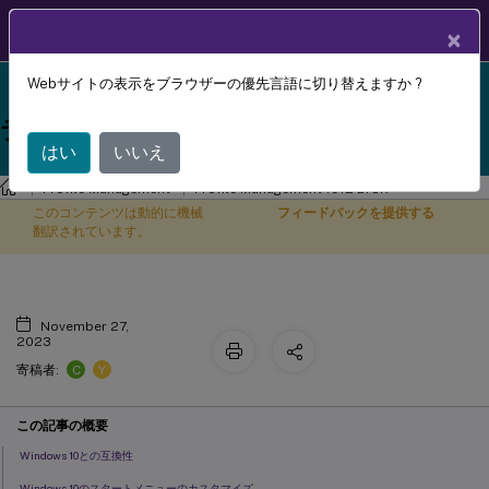
製品ドキュメン
JA
×
ト
Webサイトの表示をブラウザーの優先言語に切り替えますか ?
Profile Management 1912 LTSR reached end-of-life
Profile Managementのベストプラク
X
on 18-Dec-2024. It is recommended that you upgrade
ティス
to a newer version of Profile Management.
はい
いいえ
Profile Management
Profile Management 1912 LTSR
このコンテンツは動的に機械
フィードバックを提供する
翻訳されています。
November 27,
2023
C
Y
寄稿者:
この記事の概要
Windows 10との互換性
Windows 10のスタートメニューのカスタマイズ