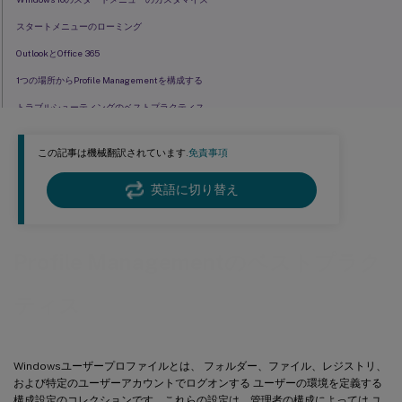
スタートメニューのローミング
OutlookとOffice 365
1つの場所からProfile Managementを構成する
トラブルシューティングのベストプラクティス
Cookieの処理
この記事は機械翻訳されています.
免責事項
Microsoft資格情報の移動を有効にしたプロファイルストリーミング
プロファイルを効率的に同期する
英語に切り替え
Profile Managementのベストプラク
ティス
Windowsユーザープロファイルとは、 フォルダー、ファイル、レジストリ、
および特定のユーザーアカウントでログオンする ユーザーの環境を定義する
構成設定のコレクションです。これらの設定は、管理者の構成によっては ユ