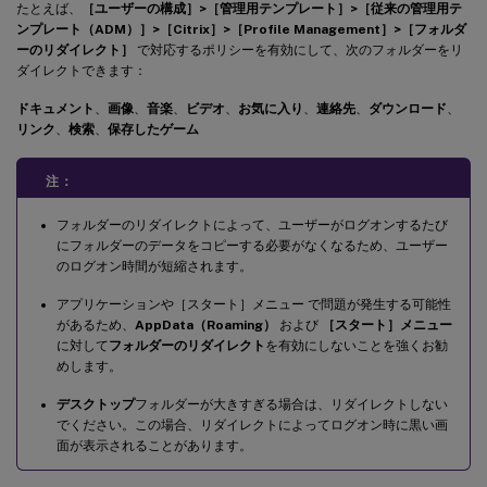
たとえば、
［ユーザーの構成］>［管理用テンプレート］>［従来の管理用テ
ンプレート（ADM）］>［Citrix］>［Profile Management］>［フォルダ
ーのリダイレクト］
で対応するポリシーを有効にして、次のフォルダーをリ
ダイレクトできます：
ドキュメント
、
画像
、
音楽
、
ビデオ
、
お気に入り
、
連絡先
、
ダウンロード
、
リンク
、
検索
、
保存したゲーム
注：
フォルダーのリダイレクトによって、ユーザーがログオンするたび
にフォルダーのデータをコピーする必要がなくなるため、ユーザー
のログオン時間が短縮されます。
アプリケーションや［スタート］メニュー で問題が発生する可能性
があるため、
AppData（Roaming）
および
［スタート］メニュー
に対して
フォルダーのリダイレクト
を有効にしないことを強くお勧
めします。
デスクトップ
フォルダーが大きすぎる場合は、リダイレクトしない
でください。この場合、リダイレクトによってログオン時に黒い画
面が表示されることがあります。