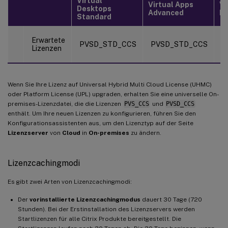
Virtual
Virtual Apps
Vi
Desktops
Advanced
P
Standard
P
Erwartete
PVSD_STD_CCS
PVSD_STD_CCS
u
Lizenzen
P
Wenn Sie Ihre Lizenz auf Universal Hybrid Multi Cloud License (UHMC)
oder Platform License (UPL) upgraden, erhalten Sie eine universelle On-
premises-Lizenzdatei, die die Lizenzen
PVS_CCS
und
PVSD_CCS
enthält. Um Ihre neuen Lizenzen zu konfigurieren, führen Sie den
Konfigurationsassistenten aus, um den Lizenztyp auf der Seite
Lizenzserver
von
Cloud
in
On-premises
zu ändern.
Lizenzcachingmodi
Es gibt zwei Arten von Lizenzcachingmodi:
Der
vorinstallierte
Lizenzcachingmodus
dauert 30 Tage (720
Stunden). Bei der Erstinstallation des Lizenzservers werden
Startlizenzen für alle Citrix Produkte bereitgestellt. Die