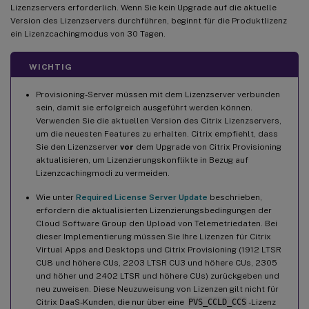
Lizenzservers erforderlich. Wenn Sie kein Upgrade auf die aktuelle
Version des Lizenzservers durchführen, beginnt für die Produktlizenz
ein Lizenzcachingmodus von 30 Tagen.
WICHTIG
Provisioning-Server müssen mit dem Lizenzserver verbunden
sein, damit sie erfolgreich ausgeführt werden können.
Verwenden Sie die aktuellen Version des Citrix Lizenzservers,
um die neuesten Features zu erhalten. Citrix empfiehlt, dass
Sie den Lizenzserver
vor
dem Upgrade von Citrix Provisioning
aktualisieren, um Lizenzierungskonflikte in Bezug auf
Lizenzcachingmodi zu vermeiden.
Wie unter
Required License Server Update
beschrieben,
erfordern die aktualisierten Lizenzierungsbedingungen der
Cloud Software Group den Upload von Telemetriedaten. Bei
dieser Implementierung müssen Sie Ihre Lizenzen für Citrix
Virtual Apps and Desktops und Citrix Provisioning (1912 LTSR
CU8 und höhere CUs, 2203 LTSR CU3 und höhere CUs, 2305
und höher und 2402 LTSR und höhere CUs) zurückgeben und
neu zuweisen. Diese Neuzuweisung von Lizenzen gilt nicht für
Citrix DaaS-Kunden, die nur über eine
PVS_CCLD_CCS
-Lizenz