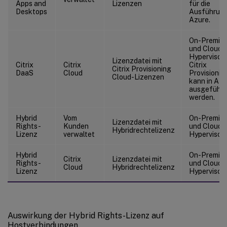
Apps and
Lizenzen
für die
Desktops
Ausführung
Azure.
On-Premise
und Cloud-
Hypervisors
Lizenzdatei mit
Citrix
Citrix
Citrix
Citrix Provisioning
DaaS
Cloud
Provisionin
Cloud-Lizenzen
kann in Azu
ausgeführt
werden.
Hybrid
Vom
On-Premise
Lizenzdatei mit
Rights-
Kunden
und Cloud-
Hybridrechtelizenz
Lizenz
verwaltet
Hypervisors
Hybrid
On-Premise
Citrix
Lizenzdatei mit
Rights-
und Cloud-
Cloud
Hybridrechtelizenz
Lizenz
Hypervisors
Auswirkung der Hybrid Rights-Lizenz auf
Hostverbindungen