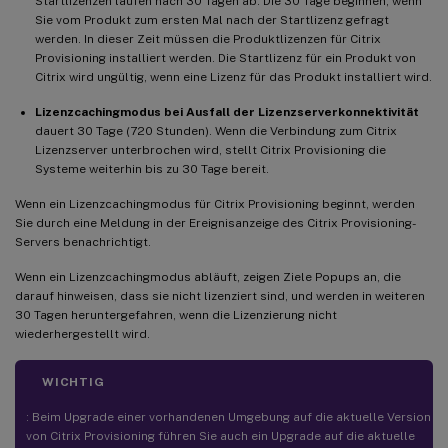
Startlizenzen laufen nach 30 Tagen ab. Die 30 Tage beginnen, wenn
Sie vom Produkt zum ersten Mal nach der Startlizenz gefragt
werden. In dieser Zeit müssen die Produktlizenzen für Citrix
Provisioning installiert werden. Die Startlizenz für ein Produkt von
Citrix wird ungültig, wenn eine Lizenz für das Produkt installiert wird.
Lizenzcachingmodus bei Ausfall der Lizenzserverkonnektivität
dauert 30 Tage (720 Stunden). Wenn die Verbindung zum Citrix
Lizenzserver unterbrochen wird, stellt Citrix Provisioning die
Systeme weiterhin bis zu 30 Tage bereit.
Wenn ein Lizenzcachingmodus für Citrix Provisioning beginnt, werden
Sie durch eine Meldung in der Ereignisanzeige des Citrix Provisioning-
Servers benachrichtigt.
Wenn ein Lizenzcachingmodus abläuft, zeigen Ziele Popups an, die
darauf hinweisen, dass sie nicht lizenziert sind, und werden in weiteren
30 Tagen heruntergefahren, wenn die Lizenzierung nicht
wiederhergestellt wird.
WICHTIG
: Beim Upgrade einer vorhandenen Umgebung auf die aktuelle Version
von Citrix Provisioning führen Sie auch ein Upgrade auf die aktuelle