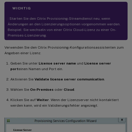
WICHTIG
: Starten Sie den Citrix Provisioning-Streamdienst neu, wenn
Änderungen an den Lizenzierungsoptionen vorgenommen werden.
Beispiel: Sie wechseln von einer Citrix Cloud-Lizenz zu einer On-
Premises-Lizenzierung.
Verwenden Sie den Citrix Provisioning-Konfigurationsassistenten zum
Angeben einer Lizenz.
Geben Sie unter
License server name
und
License server
port
einen Namen und Port ein.
Aktivieren Sie
Validate license server communication
.
Wählen Sie
On-Premises
oder
Cloud
.
Klicken Sie auf
Weiter
. Wenn der Lizenzserver nicht kontaktiert
werden kann, wird ein Validierungsfehler angezeigt.