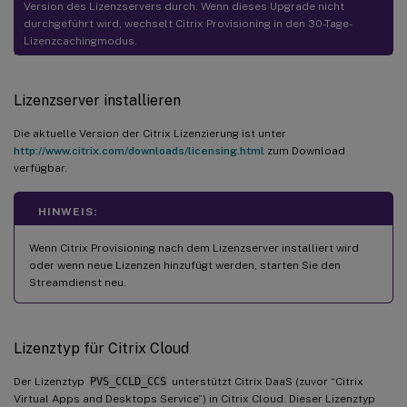
Version des Lizenzservers durch. Wenn dieses Upgrade nicht
durchgeführt wird, wechselt Citrix Provisioning in den 30-Tage-
Lizenzcachingmodus.
Lizenzserver installieren
Die aktuelle Version der Citrix Lizenzierung ist unter
http://www.citrix.com/downloads/licensing.html
zum Download
verfügbar.
HINWEIS:
Wenn Citrix Provisioning nach dem Lizenzserver installiert wird
oder wenn neue Lizenzen hinzufügt werden, starten Sie den
Streamdienst neu.
Lizenztyp für Citrix Cloud
Der Lizenztyp
PVS_CCLD_CCS
unterstützt Citrix DaaS (zuvor “Citrix
Virtual Apps and Desktops Service”) in Citrix Cloud. Dieser Lizenztyp