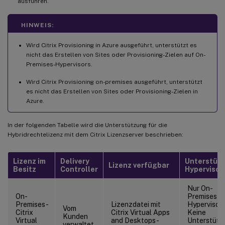
ausführen.
HINWEIS:
Wird Citrix Provisioning in Azure ausgeführt, unterstützt es
nicht das Erstellen von Sites oder Provisioning-Zielen auf On-
Premises-Hypervisors.
Wird Citrix Provisioning on-premises ausgeführt, unterstützt
es nicht das Erstellen von Sites oder Provisioning-Zielen in
Azure.
In der folgenden Tabelle wird die Unterstützung für die
Hybridrechtelizenz mit dem Citrix Lizenzserver beschrieben:
Lizenz im
Delivery
Unterstütz
Lizenz verfügbar
Besitz
Controller
Hypervisor
Nur On-
On-
Premises-
Premises-
Lizenzdatei mit
Hypervisors
Vom
Citrix
Citrix Virtual Apps
Keine
Kunden
Virtual
and Desktops-
Unterstütz
verwaltet