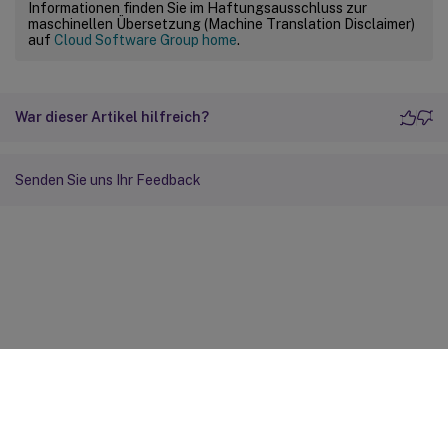
Informationen finden Sie im Haftungsausschluss zur
maschinellen Übersetzung (Machine Translation Disclaimer)
auf
Cloud Software Group home
.
War dieser Artikel hilfreich?
Senden Sie uns Ihr Feedback