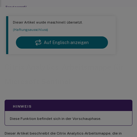
Benutzerprofil
Empfangene Ereignisse
Dieser Artikel wurde maschinell übersetzt.
Details zu Risikoindikatoren
(Haftungsausschluss)
Übersicht der Risikoindikatoren
Auf Englisch anzeigen
Citrix Analytics-Arbeitsmappe für
Microsoft Sentinel
HINWEIS
Diese Funktion befindet sich in der Vorschauphase.
Dieser Artikel beschreibt die Citrix Analytics-Arbeitsmappe, die in