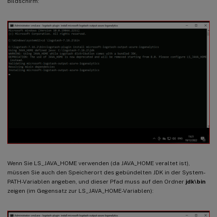
Bildschirm:
Wenn Sie LS_JAVA_HOME verwenden (da JAVA_HOME veraltet ist),
müssen Sie auch den Speicherort des gebündelten JDK in der System-
PATH-Variablen angeben, und dieser Pfad muss auf den Ordner
jdk\bin
zeigen (im Gegensatz zur LS_JAVA_HOME-Variablen):