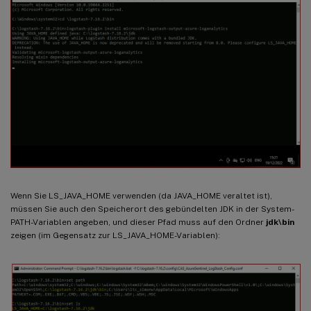
Wenn Sie LS_JAVA_HOME verwenden (da JAVA_HOME veraltet ist),
müssen Sie auch den Speicherort des gebündelten JDK in der System-
PATH-Variablen angeben, und dieser Pfad muss auf den Ordner
jdk\bin
zeigen (im Gegensatz zur LS_JAVA_HOME-Variablen):