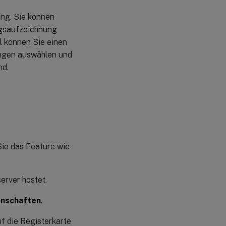
ung. Sie können
ungsaufzeichnung
el können Sie einen
ungen auswählen und
nd.
Sie das Feature wie
erver hostet.
enschaften
.
f die Registerkarte