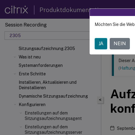
Produktdokumentation
Session Recording
Möchten Sie die Web
Dieser Inhalt
2305
Sitzun
JA
NEIN
Sitzungsaufzeichnung 2305
Was ist neu
Dieser A
Systemanforderungen
(Haftun
Erste Schritte
Installieren, Aktualisieren und
Deinstallieren
Aufz
Dynamische Sitzungsaufzeichnung
<
konf
Konfigurieren
Einstellungen auf dem
Sitzungsaufzeichnungsagent
Einstellungen auf dem
Septembe
Sitzungsaufzeichnungsserver