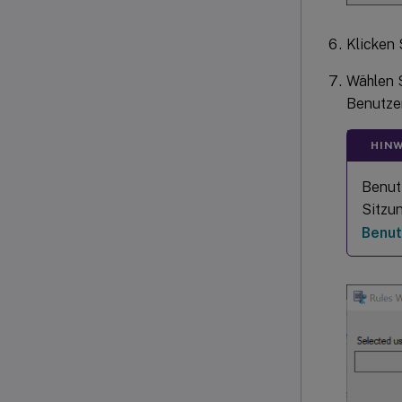
Klicken 
Wählen S
Benutze
HINW
Benut
Sitzu
Benut