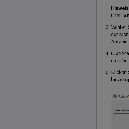
Hinweis
unter
Si
Wählen S
der Menü
Aufzeich
(Optiona
umzuben
Klicken 
hinzufü