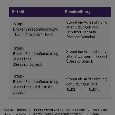
Befehl
Beschreibung
Stoppt die Aufzeichnung
Stop-
aller Sitzungen von
BrokerSessionRecording
Benutzer UserA in
-User DomainA
\ UserA
Domäne DomainA.
Stop-
Stoppt die Aufzeichnung
BrokerSessionRecording
aller Sitzungen im Objekt
-Sessions
$SessionObject.
$SessionObject
Stop-
Stoppt die Aufzeichnung
BrokerSessionRecording
der Sitzungen
UID1
,
-Sessions uid1,uid2,
UID2
…. und
UIDn
.
…,uidn
Auf dem Bildschirm
Protokollierung
von Citrix Studio können Sie die
durch die Befehle
Start-BrokerSessionRecording
und
Stop-