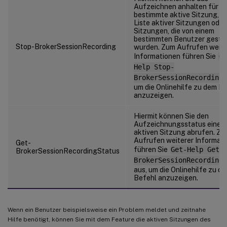
Aufzeichnen anhalten für ei
bestimmte aktive Sitzung, fü
Liste aktiver Sitzungen oder
Sitzungen, die von einem
bestimmten Benutzer gesta
Stop-BrokerSessionRecording
wurden. Zum Aufrufen weite
Informationen führen Sie
Ge
Help Stop-
BrokerSessionRecording
um die Onlinehilfe zu dem B
anzuzeigen.
Hiermit können Sie den
Aufzeichnungsstatus einer
aktiven Sitzung abrufen. Z
Aufrufen weiterer Informat
Get-
führen Sie
Get-Help Get-
BrokerSessionRecordingStatus
BrokerSessionRecordingS
aus, um die Onlinehilfe zu d
Befehl anzuzeigen.
Wenn ein Benutzer beispielsweise ein Problem meldet und zeitnahe
Hilfe benötigt, können Sie mit dem Feature die aktiven Sitzungen des