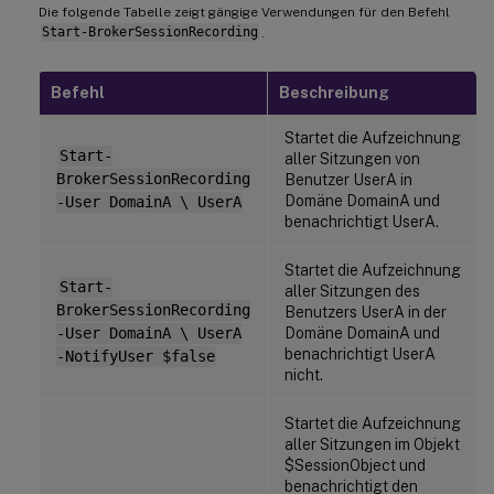
Die folgende Tabelle zeigt gängige Verwendungen für den Befehl
Start-BrokerSessionRecording
.
Befehl
Beschreibung
Startet die Aufzeichnung
Start-
aller Sitzungen von
BrokerSessionRecording
Benutzer UserA in
Domäne DomainA und
-User DomainA \ UserA
benachrichtigt UserA.
Startet die Aufzeichnung
Start-
aller Sitzungen des
BrokerSessionRecording
Benutzers UserA in der
Domäne DomainA und
-User DomainA \ UserA
benachrichtigt UserA
-NotifyUser $false
nicht.
Startet die Aufzeichnung
aller Sitzungen im Objekt
$SessionObject und
benachrichtigt den