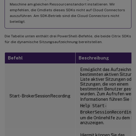
Maschine am gleichen Ressourcenstandort installieren. Wir
empfehlen, die Cmdlets dieses SDKs nicht auf Cloud Connectors
auszuführen. Am SDK-Betrieb sind die Cloud Connectors nicht
beteiligt.
Die Tabelle unten enthält drei PowerShell-Befehle, die beide Citrix SDKs
für die dynamische Sitzungsaufzeichnung bereitstellen.
Befehl
Beschreibung
Ermöglicht das Aufzeichnen
bestimmten aktiven Sitzung,
Liste aktiver Sitzungen oder
Sitzungen, die von einem
bestimmten Benutzer gesta
wurden. Zum Aufrufen weite
Start-BrokerSessionRecording
Informationen führen Sie
Ge
Help Start-
BrokerSessionRecording
um die Onlinehilfe zu dem B
anzuzeigen.
Hiermit können Sie das