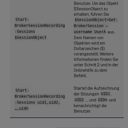
Benutzer. Um das Objekt
$SessionObject zu
erhalten, führen Sie
Start-
$SessionObject=Get-
BrokerSessionRecording
BrokerSession –
-Sessions
username UserA
aus.
$SessionObject
Dem Namen von
Objekten wird ein
Dollarzeichen ($)
vorangestellt. Weitere
Informationen finden Sie
unter Schritt 2 und in der
Onlinehilfe zu dem
Befehl.
Startet die Aufzeichnung
Start-
der Sitzungen
UID1
,
BrokerSessionRecording
UID2
… und
UIDn
und
-Sessions uid1,uid2,
benachrichtigt die
…,uidn
Benutzer.