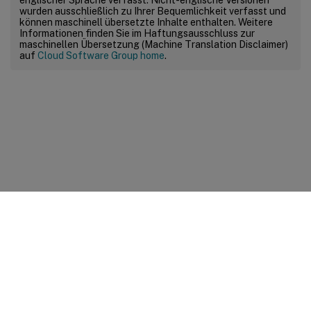
wurden ausschließlich zu Ihrer Bequemlichkeit verfasst und
können maschinell übersetzte Inhalte enthalten. Weitere
Informationen finden Sie im Haftungsausschluss zur
maschinellen Übersetzung (Machine Translation Disclaimer)
auf
Cloud Software Group home
.
Feedback zur Site
Ihre Datenschutzauswahl
Datenschutz und rechtliche
Bestimmungen
Cookie-Einstellungen
docs.cloud.com
© 1999-
2026
Cloud Software Group, Inc. All rights reserved.