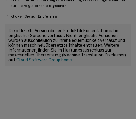
auf die Registerkarte
Signieren
.
Klicken Sie auf
Entfernen
.
Die offizielle Version dieser Produktdokumentation ist in
englischer Sprache verfasst. Nicht-englische Versionen
wurden ausschließlich zu Ihrer Bequemlichkeit verfasst und
können maschinell übersetzte Inhalte enthalten. Weitere
Informationen finden Sie im Haftungsausschluss zur
maschinellen Übersetzung (Machine Translation Disclaimer)
auf
Cloud Software Group home
.