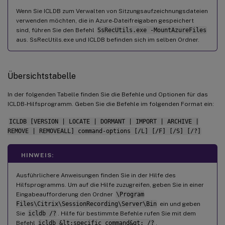
Wenn Sie ICLDB zum Verwalten von Sitzungsaufzeichnungsdateien
verwenden möchten, die in Azure-Dateifreigaben gespeichert
sind, führen Sie den Befehl
SsRecUtils.exe -MountAzureFiles
aus. SsRecUtils.exe und ICLDB befinden sich im selben Ordner.
Übersichtstabelle
In der folgenden Tabelle finden Sie die Befehle und Optionen für das
ICLDB-Hilfsprogramm. Geben Sie die Befehle im folgenden Format ein:
ICLDB [VERSION | LOCATE | DORMANT | IMPORT | ARCHIVE |
REMOVE | REMOVEALL] command-options [/L] [/F] [/S] [/?]
HINWEIS:
Ausführlichere Anweisungen finden Sie in der Hilfe des
Hilfsprogramms. Um auf die Hilfe zuzugreifen, geben Sie in einer
Eingabeaufforderung den Ordner
\Program
Files\Citrix\SessionRecording\Server\Bin
ein und geben
Sie
icldb /?
. Hilfe für bestimmte Befehle rufen Sie mit dem
Befehl
icldb &lt;specific command&gt; /?
.