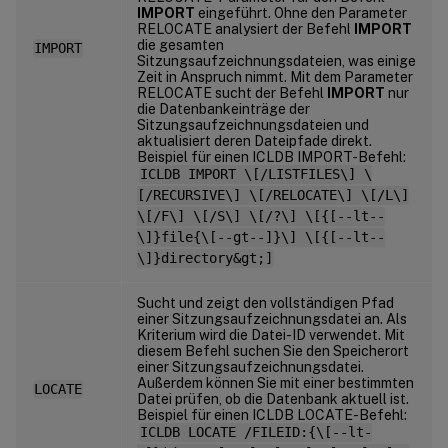
IMPORT
eingeführt. Ohne den Parameter
RELOCATE analysiert der Befehl
IMPORT
die gesamten
IMPORT
Sitzungsaufzeichnungsdateien, was einige
Zeit in Anspruch nimmt. Mit dem Parameter
RELOCATE sucht der Befehl
IMPORT
nur
die Datenbankeinträge der
Sitzungsaufzeichnungsdateien und
aktualisiert deren Dateipfade direkt.
Beispiel für einen ICLDB IMPORT-Befehl:
ICLDB IMPORT \[/LISTFILES\] \
[/RECURSIVE\] \[/RELOCATE\] \[/L\]
\[/F\] \[/S\] \[/?\] \[{[--lt--
\]}file{\[--gt--]}\] \[{[--lt--
\]}directory&gt;]
Sucht und zeigt den vollständigen Pfad
einer Sitzungsaufzeichnungsdatei an. Als
Kriterium wird die Datei-ID verwendet. Mit
diesem Befehl suchen Sie den Speicherort
einer Sitzungsaufzeichnungsdatei.
Außerdem können Sie mit einer bestimmten
LOCATE
Datei prüfen, ob die Datenbank aktuell ist.
Beispiel für einen ICLDB LOCATE-Befehl:
ICLDB LOCATE /FILEID:{\[--lt-