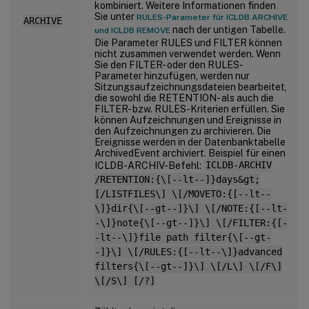
kombiniert. Weitere Informationen finden
Sie unter
RULES-Parameter für ICLDB ARCHIVE
ARCHIVE
nach der untigen Tabelle.
und ICLDB REMOVE
Die Parameter RULES und FILTER können
nicht zusammen verwendet werden. Wenn
Sie den FILTER- oder den RULES-
Parameter hinzufügen, werden nur
Sitzungsaufzeichnungsdateien bearbeitet,
die sowohl die RETENTION- als auch die
FILTER- bzw. RULES-Kriterien erfüllen. Sie
können Aufzeichnungen und Ereignisse in
den Aufzeichnungen zu archivieren. Die
Ereignisse werden in der Datenbanktabelle
ArchivedEvent archiviert. Beispiel für einen
ICLDB-ARCHIV-Befehl:
ICLDB-ARCHIV
/RETENTION:{\[--lt--]}days&gt;
[/LISTFILES\] \[/MOVETO:{[--lt--
\]}dir{\[--gt--]}\] \[/NOTE:{[--lt-
-\]}note{\[--gt--]}\] \[/FILTER:{[-
-lt--\]}file path filter{\[--gt-
-]}\] \[/RULES:{[--lt--\]}advanced
filters{\[--gt--]}\] \[/L\] \[/F\]
\[/S\] [/?]