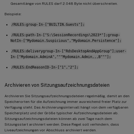
Gesamtlänge von RULES darf 2.048 Byte nicht überschreiten.
Beispiele:
/RULES:group-In-["BUILTIN.Guests"];
/RULES:path-In-["S:\SessionRecordings\2023*"];group-
NotIn-["Mydomain.Suspicious","Mydomain.Persistence"];
/RULES:deliverygroup-In-["RdsDesktopAndAppGroup"];user-
In-["Mydomain.AdminA","""Mydomain.Admin,,,B"""];
/RULES:EndReasonID-In-["1","2"];
Archivieren von Sitzungsaufzeichnungsdateien
Archivieren Sie Sitzungsaufzeichnungsdateien regelmäßig, damit an den
Speicherorten für die Aufzeichnung immer ausreichend freier Platz zur
Verfügung steht. Das Archivierungsintervall hängt von dem verfügbaren
Speicherplatz und der Größe typischer Aufzeichnungsdateien ab.
Sitzungsaufzeichnungsdateien können ab zwei Tage nach dem
Sitzungsstart archiviert werden. Diese Regel soll verhindern, dass
Liveaufzeichnungen vor Abschluss archiviert werden.