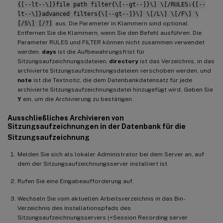
{[--lt--\]}file path filter{\[--gt--]}\] \[/RULES:{[--
lt--\]}advanced filters{\[--gt--]}\] \[/L\] \[/F\] \
[/S\] [/?]
aus. Die Parameter in Klammern sind optional.
Entfernen Sie die Klammern, wenn Sie den Befehl ausführen. Die
Parameter RULES und FILTER können nicht zusammen verwendet
werden.
days
ist die Aufbewahrungsfrist für
Sitzungsaufzeichnungsdateien,
directory
ist das Verzeichnis, in das
archivierte Sitzungsaufzeichnungsdateien verschoben werden, und
note
ist die Textnotiz, die dem Datenbankdatensatz für jede
archivierte Sitzungsaufzeichnungsdatei hinzugefügt wird. Geben Sie
Y
ein, um die Archivierung zu bestätigen.
Ausschließliches Archivieren von
Sitzungsaufzeichnungen in der Datenbank für die
Sitzungsaufzeichnung
Melden Sie sich als lokaler Administrator bei dem Server an, auf
dem der Sitzungsaufzeichnungsserver installiert ist.
Rufen Sie eine Eingabeaufforderung auf.
Wechseln Sie vom aktuellen Arbeitsverzeichnis in das Bin-
Verzeichnis des Installationspfads des
Sitzungsaufzeichnungsservers (<Session Recording server