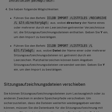
installation path&gt;\Bin
).
Sie haben folgende Möglichkeiten:
Führen Sie den Befehl
ICLDB IMPORT /LISTFILES /RECURSIVE
/L &lt;directory&gt;
aus, wobei
directory
der Name eines
oder mehrerer durch ein Leerzeichen getrennter Verzeichnisse
ist, die Sitzungsaufzeichnungsdateien enthalten. Geben Sie
Y
ein,
um den Import zu bestätigen.
Führen Sie den Befehl
ICLDB IMPORT /LISTFILES /L
&lt;file&gt;
aus, wobei
Datei
der Name einer oder mehrerer
Sitzungsaufzeichnungsdateien ist, getrennt durch ein
Leerzeichen. Platzhalterzeichen können beim Angeben
Sitzungsaufzeichnungsdateien verwendet werden. Geben Sie
Y
ein, um den Import zu bestätigen.
Sitzungsaufzeichnungsdateien verschieben
Sie können Sitzungsaufzeichnungsdateien zum Lastausgleich oder zu
anderen Zwecken in andere Speicherpfade verschieben. Um
sicherzustellen, dass die Dateien weiterhin wiedergegeben werden
können, müssen Sie die Datenbank für die Sitzungsaufzeichnung mit