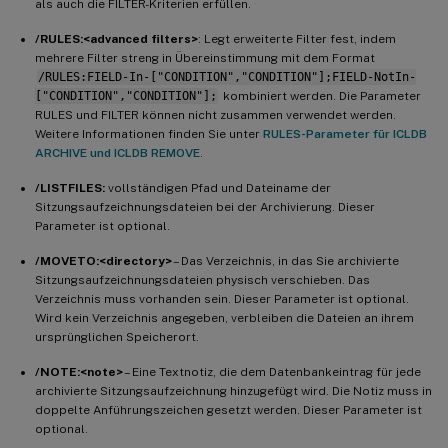
als auch die FILTER-Kriterien erfüllen.
/RULES:<advanced filters>
: Legt erweiterte Filter fest, indem
mehrere Filter streng in Übereinstimmung mit dem Format
/RULES:FIELD-In-["CONDITION","CONDITION"];FIELD-NotIn-
["CONDITION","CONDITION"];
kombiniert werden. Die Parameter
RULES und FILTER können nicht zusammen verwendet werden.
Weitere Informationen finden Sie unter
RULES-Parameter für ICLDB
ARCHIVE und ICLDB REMOVE
.
/LISTFILES:
vollständigen Pfad und Dateiname der
Sitzungsaufzeichnungsdateien bei der Archivierung. Dieser
Parameter ist optional.
/MOVETO:<directory>
– Das Verzeichnis, in das Sie archivierte
Sitzungsaufzeichnungsdateien physisch verschieben. Das
Verzeichnis muss vorhanden sein. Dieser Parameter ist optional.
Wird kein Verzeichnis angegeben, verbleiben die Dateien an ihrem
ursprünglichen Speicherort.
/NOTE:<note>
– Eine Textnotiz, die dem Datenbankeintrag für jede
archivierte Sitzungsaufzeichnung hinzugefügt wird. Die Notiz muss in
doppelte Anführungszeichen gesetzt werden. Dieser Parameter ist
optional.