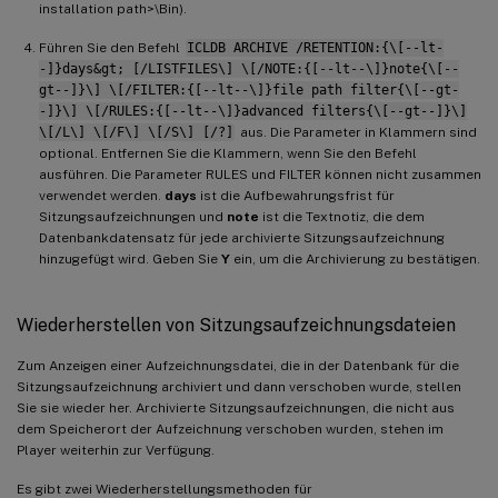
installation path>\Bin).
Führen Sie den Befehl
ICLDB ARCHIVE /RETENTION:{\[--lt-
-]}days&gt; [/LISTFILES\] \[/NOTE:{[--lt--\]}note{\[--
gt--]}\] \[/FILTER:{[--lt--\]}file path filter{\[--gt-
-]}\] \[/RULES:{[--lt--\]}advanced filters{\[--gt--]}\]
\[/L\] \[/F\] \[/S\] [/?]
aus. Die Parameter in Klammern sind
optional. Entfernen Sie die Klammern, wenn Sie den Befehl
ausführen. Die Parameter RULES und FILTER können nicht zusammen
verwendet werden.
days
ist die Aufbewahrungsfrist für
Sitzungsaufzeichnungen und
note
ist die Textnotiz, die dem
Datenbankdatensatz für jede archivierte Sitzungsaufzeichnung
hinzugefügt wird. Geben Sie
Y
ein, um die Archivierung zu bestätigen.
Wiederherstellen von Sitzungsaufzeichnungsdateien
Zum Anzeigen einer Aufzeichnungsdatei, die in der Datenbank für die
Sitzungsaufzeichnung archiviert und dann verschoben wurde, stellen
Sie sie wieder her. Archivierte Sitzungsaufzeichnungen, die nicht aus
dem Speicherort der Aufzeichnung verschoben wurden, stehen im
Player weiterhin zur Verfügung.
Es gibt zwei Wiederherstellungsmethoden für