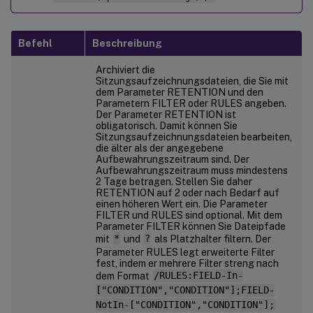
Befehl
Beschreibung
Archiviert die
Sitzungsaufzeichnungsdateien, die Sie mit
dem Parameter RETENTION und den
Parametern FILTER oder RULES angeben.
Der Parameter RETENTION ist
obligatorisch. Damit können Sie
Sitzungsaufzeichnungsdateien bearbeiten,
die älter als der angegebene
Aufbewahrungszeitraum sind. Der
Aufbewahrungszeitraum muss mindestens
2 Tage betragen. Stellen Sie daher
RETENTION auf 2 oder nach Bedarf auf
einen höheren Wert ein. Die Parameter
FILTER und RULES sind optional. Mit dem
Parameter FILTER können Sie Dateipfade
mit
*
und
?
als Platzhalter filtern. Der
Parameter RULES legt erweiterte Filter
fest, indem er mehrere Filter streng nach
dem Format
/RULES:FIELD-In-
["CONDITION","CONDITION"];FIELD-
NotIn-["CONDITION","CONDITION"];