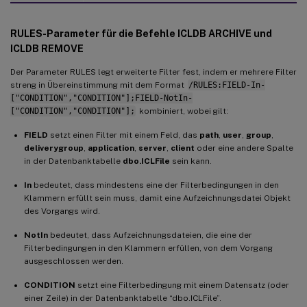
RULES-Parameter für die Befehle ICLDB ARCHIVE und
ICLDB REMOVE
Der Parameter RULES legt erweiterte Filter fest, indem er mehrere Filter
streng in Übereinstimmung mit dem Format
/RULES:FIELD-In-
["CONDITION","CONDITION"];FIELD-NotIn-
["CONDITION","CONDITION"];
kombiniert, wobei gilt:
FIELD
setzt einen Filter mit einem Feld, das
path
,
user
,
group
,
deliverygroup
,
application
,
server
,
client
oder eine andere Spalte
in der Datenbanktabelle
dbo.ICLFile
sein kann.
In
bedeutet, dass mindestens eine der Filterbedingungen in den
Klammern erfüllt sein muss, damit eine Aufzeichnungsdatei Objekt
des Vorgangs wird.
NotIn
bedeutet, dass Aufzeichnungsdateien, die eine der
Filterbedingungen in den Klammern erfüllen, von dem Vorgang
ausgeschlossen werden.
CONDITION
setzt eine Filterbedingung mit einem Datensatz (oder
einer Zeile) in der Datenbanktabelle “dbo.ICLFile”.