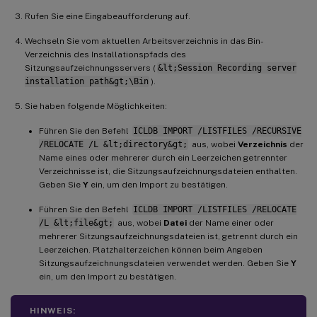
Rufen Sie eine Eingabeaufforderung auf.
Wechseln Sie vom aktuellen Arbeitsverzeichnis in das Bin-
Verzeichnis des Installationspfads des
Sitzungsaufzeichnungsservers (
&lt;Session Recording server
installation path&gt;\Bin
).
Sie haben folgende Möglichkeiten:
Führen Sie den Befehl
ICLDB IMPORT /LISTFILES /RECURSIVE
/RELOCATE /L &lt;directory&gt;
aus, wobei
Verzeichnis
der
Name eines oder mehrerer durch ein Leerzeichen getrennter
Verzeichnisse ist, die Sitzungsaufzeichnungsdateien enthalten.
Geben Sie
Y
ein, um den Import zu bestätigen.
Führen Sie den Befehl
ICLDB IMPORT /LISTFILES /RELOCATE
/L &lt;file&gt;
aus, wobei
Datei
der Name einer oder
mehrerer Sitzungsaufzeichnungsdateien ist, getrennt durch ein
Leerzeichen. Platzhalterzeichen können beim Angeben
Sitzungsaufzeichnungsdateien verwendet werden. Geben Sie
Y
ein, um den Import zu bestätigen.
HINWEIS: