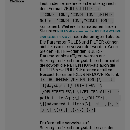
REMOVE
fest, indem er mehrere Filter streng nach
dem Format
/RULES:FIELD-In-
["CONDITION","CONDITION"];FIELD-
NotIn-["CONDITION","CONDITION"];
kombiniert. Weitere Informationen finden
Sie unter
RULES-Parameter für ICLDB ARCHIVE
nach der untigen Tabelle.
und ICLDB REMOVE
Die Parameter RULES und FILTER können
nicht zusammen verwendet werden. Wenn
Sie den FILTER- oder den RULES-
Parameter hinzufügen, werden nur
Sitzungsaufzeichnungsdateien bearbeitet,
die sowohl die RETENTION- als auch die
FILTER- bzw. RULES-Kriterien erfüllen.
Beispiel für einen ICLDB REMOVE-Befehl:
ICLDB REMOVE /RETENTION:{\[--lt-
-]}days&gt; [/LISTFILES\] \
[/DELETEFILES\] \[/FILTER:&lt;file
path filter&gt;\] \[/RULES:{[--lt--
\]}advanced filters{\[--gt--]}\] \
[/L\] \[/F\] \[/S\] [/?]
Entfernt alle Verweise auf
Sitzungsaufzeichnungsdateien aus der