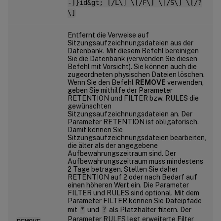
-]}id&gt; [/L\] \[/F\] \[/S\] \[/?
\]
Entfernt die Verweise auf
Sitzungsaufzeichnungsdateien aus der
Datenbank. Mit diesem Befehl bereinigen
Sie die Datenbank (verwenden Sie diesen
Befehl mit Vorsicht). Sie können auch die
zugeordneten physischen Dateien löschen.
Wenn Sie den Befehl
REMOVE
verwenden,
geben Sie mithilfe der Parameter
RETENTION und FILTER bzw. RULES die
gewünschten
Sitzungsaufzeichnungsdateien an. Der
Parameter RETENTION ist obligatorisch.
Damit können Sie
Sitzungsaufzeichnungsdateien bearbeiten,
die älter als der angegebene
Aufbewahrungszeitraum sind. Der
Aufbewahrungszeitraum muss mindestens
2 Tage betragen. Stellen Sie daher
RETENTION auf 2 oder nach Bedarf auf
einen höheren Wert ein. Die Parameter
FILTER und RULES sind optional. Mit dem
Parameter FILTER können Sie Dateipfade
mit
*
und
?
als Platzhalter filtern. Der
Parameter RULES legt erweiterte Filter