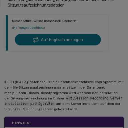
Sitzungsaufzeichnungsdateien
Ausschließliches Archivieren von Sitzungsaufzeichnungen in
der Datenbank für die Sitzungsaufzeichnung
Dieser Artikel wurde maschinell übersetzt.
(Haftungsausschluss)
Wiederherstellen von Sitzungsaufzeichnungsdateien
Sitzungsaufzeichnungsdateien unter Verwendung des
Auf Englisch anzeigen
Wiederherstellungsverzeichnisses für archivierte Dateien
wiederherstellen
Sitzungsaufzeichnungsdateien mit dem ICLDB-Befehl IMPORT
Aufzeichnungen verwalten
wiederherstellen
Sitzungsaufzeichnungsdateien verschieben
ICLDB (ICA Log database) ist ein Datenbankbefehlszeilenprogramm, mit
dem Sie Sitzungsaufzeichnungsdatensätze in der Datenbank
manipulieren. Dieses Dienstprogramm wird während der Installation
der Sitzungsaufzeichnung im Ordner
&lt;Session Recording Server
installation path&gt;\Bin
auf dem Server installiert, auf dem der
Sitzungsaufzeichnungsserver gehostet wird.
HINWEIS: