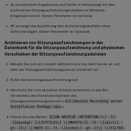
/L:
protokolliert Ergebnisse und Fehler in Verbindung mit den
archivierten Sitzungsaufzeichnungsdateien im Windows-
Ereignisprotokoll. Dieser Parameter ist optional.
/F:
erzwingt die Ausführung des Archivierungsbefehls ohne
Aufforderungen. Dieser Parameter ist optional.
Archivieren von Sitzungsaufzeichnungen in der
Datenbank für die Sitzungsaufzeichnung und physisches
Verschieben der Sitzungsaufzeichnungsdateien
Melden Sie sich als lokaler Administrator bei dem Server an, auf
dem der Sitzungsaufzeichnungsserver installiert ist.
Rufen Sie eine Eingabeaufforderung auf.
Wechseln Sie vom aktuellen Arbeitsverzeichnis in das Bin-
Verzeichnis des Installationspfads des
Sitzungsaufzeichnungsservers (
&lt;Session Recording server
Installation Path&gt;\Bin
).
Führen Sie den Befehl
ICLDB ARCHIVE /RETENTION:{\[--lt-
-]}days&gt; [/LISTFILES\] \[/MOVETO:{[--lt--\]}dir{\[--
gt--]}\] \[/NOTE:{[--lt--\]}note{\[--gt--]}\] \[/FILTER: