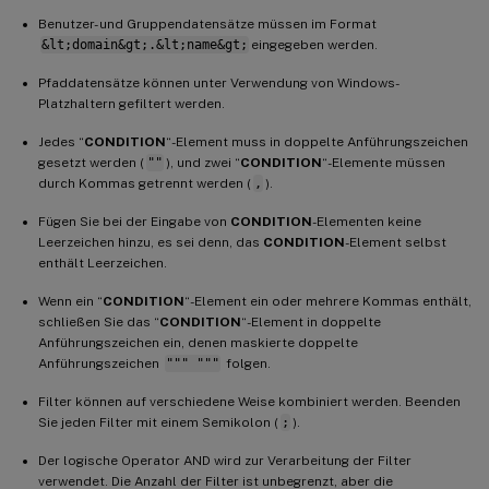
Benutzer- und Gruppendatensätze müssen im Format
&lt;domain&gt;.&lt;name&gt;
eingegeben werden.
Pfaddatensätze können unter Verwendung von Windows-
Platzhaltern gefiltert werden.
Jedes “
CONDITION
“-Element muss in doppelte Anführungszeichen
gesetzt werden (
""
), und zwei “
CONDITION
“-Elemente müssen
durch Kommas getrennt werden (
,
).
Fügen Sie bei der Eingabe von
CONDITION
-Elementen keine
Leerzeichen hinzu, es sei denn, das
CONDITION
-Element selbst
enthält Leerzeichen.
Wenn ein “
CONDITION
“-Element ein oder mehrere Kommas enthält,
schließen Sie das “
CONDITION
“-Element in doppelte
Anführungszeichen ein, denen maskierte doppelte
Anführungszeichen
""" """
folgen.
Filter können auf verschiedene Weise kombiniert werden. Beenden
Sie jeden Filter mit einem Semikolon (
;
).
Der logische Operator AND wird zur Verarbeitung der Filter
verwendet. Die Anzahl der Filter ist unbegrenzt, aber die