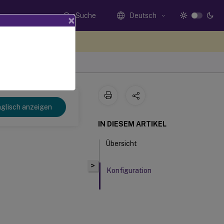
Suche
Deutsch
×
n Sie hier Feedback
glisch anzeigen
IN DIESEM ARTIKEL
Übersicht
>
Konfiguration