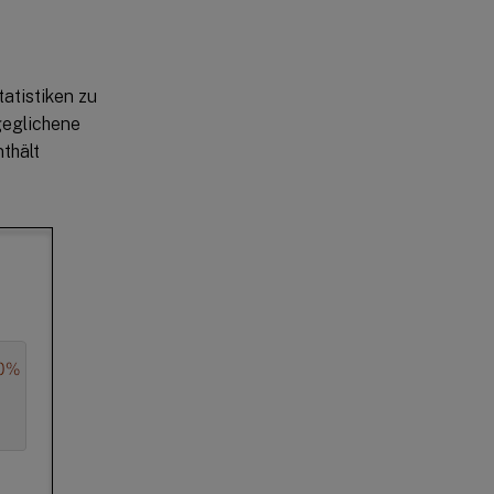
atistiken zu
geglichene
thält