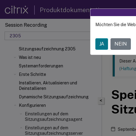
Produktdokumentation
Session Recording
Möchten Sie die Web
Dieser Inhalt
2305
Sitzun
JA
NEIN
Sitzungsaufzeichnung 2305
Was ist neu
Dieser A
Systemanforderungen
(Haftun
Erste Schritte
Installieren, Aktualisieren und
Deinstallieren
Spei
Dynamische Sitzungsaufzeichnung
<
Sit
Konfigurieren
Einstellungen auf dem
Sitzungsaufzeichnungsagent
Einstellungen auf dem
Septembe
Sitzungsaufzeichnungsserver