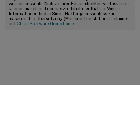
wurden ausschließlich zu Ihrer Bequemlichkeit verfasst und
können maschinell übersetzte Inhalte enthalten. Weitere
Informationen finden Sie im Haftungsausschluss zur
maschinellen Übersetzung (Machine Translation Disclaimer)
auf
Cloud Software Group home
.
Feedback zur Site
Ihre Datenschutzauswahl
Datenschutz und rechtliche
Bestimmungen
Cookie-Einstellungen
docs.cloud.com
© 1999-
2026
Cloud Software Group, Inc. All rights reserved.