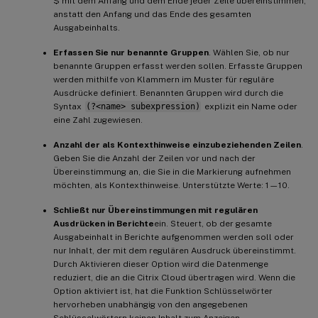
$ mit dem Anfang und dem Ende jeder Zeile übereinstimmen,
anstatt den Anfang und das Ende des gesamten
Ausgabeinhalts.
Erfassen Sie nur benannte Gruppen
. Wählen Sie, ob nur
benannte Gruppen erfasst werden sollen. Erfasste Gruppen
werden mithilfe von Klammern im Muster für reguläre
Ausdrücke definiert. Benannten Gruppen wird durch die
Syntax
(?<name> subexpression)
explizit ein Name oder
eine Zahl zugewiesen.
Anzahl der als Kontexthinweise einzubeziehenden Zeilen
.
Geben Sie die Anzahl der Zeilen vor und nach der
Übereinstimmung an, die Sie in die Markierung aufnehmen
möchten, als Kontexthinweise. Unterstützte Werte: 1—10.
Schließt nur Übereinstimmungen mit regulären
Ausdrücken in Berichte
ein. Steuert, ob der gesamte
Ausgabeinhalt in Berichte aufgenommen werden soll oder
nur Inhalt, der mit dem regulären Ausdruck übereinstimmt.
Durch Aktivieren dieser Option wird die Datenmenge
reduziert, die an die Citrix Cloud übertragen wird. Wenn die
Option aktiviert ist, hat die Funktion Schlüsselwörter
hervorheben unabhängig von den angegebenen
Schlüsselwörtern keinen Inhalt zum Anzeigen.