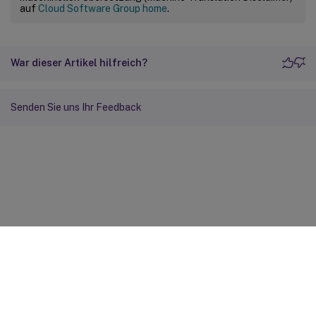
auf
Cloud Software Group home
.
War dieser Artikel hilfreich?
Senden Sie uns Ihr Feedback
Feedback zur Site
Ihre Datenschutzauswahl
Datenschutz und rechtliche