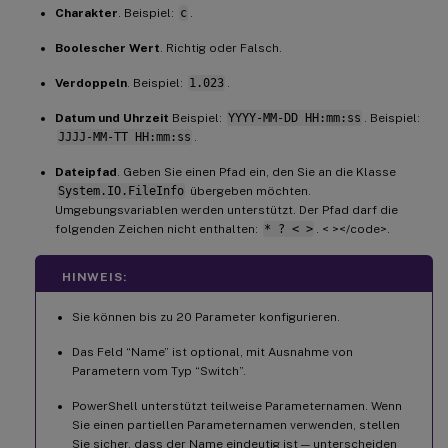
Charakter
. Beispiel:
c
.
Boolescher Wert
. Richtig oder Falsch.
Verdoppeln
. Beispiel:
1.023
.
Datum und Uhrzeit
Beispiel:
YYYY-MM-DD HH:mm:ss
. Beispiel:
JJJJ-MM-TT HH:mm:ss
.
Dateipfad
. Geben Sie einen Pfad ein, den Sie an die Klasse
System.IO.FileInfo
übergeben möchten.
Umgebungsvariablen werden unterstützt. Der Pfad darf die
folgenden Zeichen nicht enthalten:
* ? < >
. < ></code>.
HINWEIS:
Sie können bis zu 20 Parameter konfigurieren.
Das Feld “Name” ist optional, mit Ausnahme von
Parametern vom Typ “Switch”.
PowerShell unterstützt teilweise Parameternamen. Wenn
Sie einen partiellen Parameternamen verwenden, stellen
Sie sicher, dass der Name eindeutig ist — unterscheiden