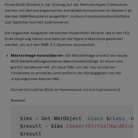
PowerShell-Befehle in der Sitzung auf der Remote-Hyper-V-Maschine
werden mit den bereitgestellten Anmeldeinformationen (in diesem Fall
die des VMM-Benutzers) ausgeführt, sodass Kommunikationsbefehle
zum Speicher korrekt funktionieren.
Die folgenden Aufgaben verwenden PowerShell-Skripte, die in der HCL
ihren Ursprung haben und dann an die Hyper-V-Maschine gesendet
werden, um auf den SMB 3.0-Speicher einzuwirken.
Masterimage konsolidieren
– Ein Masterimage erstellt ein neues
MCS-Bereitstellungsschema (Maschinenkatalog). Es klont und
glättet die Master-VM, um neue VMs von der neu erstellten
Festplatte zu erstellen (und entfernt die Abhängigkeit von der
ursprünglichen Master-VM).
ConvertVirtualHardDisk im Namespace root\virtualization\v2
Beispiel:
 $ims 
=
 Get
-
WmiObject 
-
class
 $
class
-
na
 $result 
=
 $ims
.
ConvertVirtualHardDisk
(