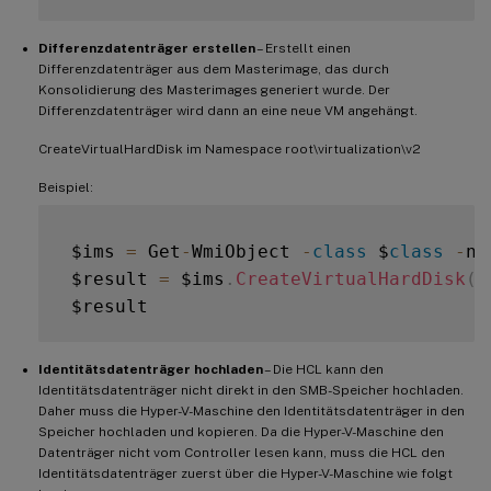
Differenzdatenträger erstellen
– Erstellt einen
Differenzdatenträger aus dem Masterimage, das durch
Konsolidierung des Masterimages generiert wurde. Der
Differenzdatenträger wird dann an eine neue VM angehängt.
CreateVirtualHardDisk im Namespace root\virtualization\v2
Beispiel:
 $ims 
=
 Get
-
WmiObject 
-
class
 $
class
-
na
 $result 
=
 $ims
.
CreateVirtualHardDisk
(
$
Identitätsdatenträger hochladen
– Die HCL kann den
Identitätsdatenträger nicht direkt in den SMB-Speicher hochladen.
Daher muss die Hyper-V-Maschine den Identitätsdatenträger in den
Speicher hochladen und kopieren. Da die Hyper-V-Maschine den
Datenträger nicht vom Controller lesen kann, muss die HCL den
Identitätsdatenträger zuerst über die Hyper-V-Maschine wie folgt