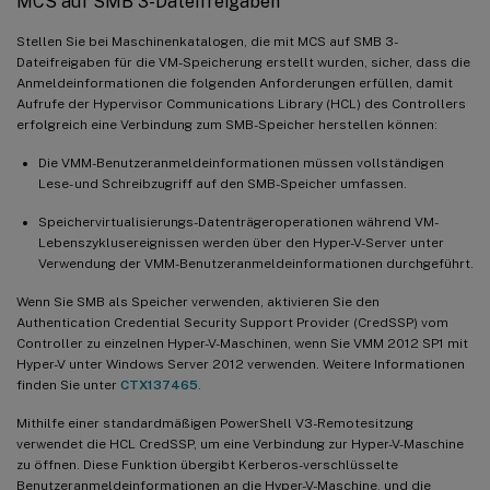
MCS auf SMB 3-Dateifreigaben
Stellen Sie bei Maschinenkatalogen, die mit MCS auf SMB 3-
Dateifreigaben für die VM-Speicherung erstellt wurden, sicher, dass die
Anmeldeinformationen die folgenden Anforderungen erfüllen, damit
Aufrufe der Hypervisor Communications Library (HCL) des Controllers
erfolgreich eine Verbindung zum SMB-Speicher herstellen können:
Die VMM-Benutzeranmeldeinformationen müssen vollständigen
Lese- und Schreibzugriff auf den SMB-Speicher umfassen.
Speichervirtualisierungs-Datenträgeroperationen während VM-
Lebenszyklusereignissen werden über den Hyper-V-Server unter
Verwendung der VMM-Benutzeranmeldeinformationen durchgeführt.
Wenn Sie SMB als Speicher verwenden, aktivieren Sie den
Authentication Credential Security Support Provider (CredSSP) vom
Controller zu einzelnen Hyper-V-Maschinen, wenn Sie VMM 2012 SP1 mit
Hyper-V unter Windows Server 2012 verwenden. Weitere Informationen
finden Sie unter
CTX137465
.
Mithilfe einer standardmäßigen PowerShell V3-Remotesitzung
verwendet die HCL CredSSP, um eine Verbindung zur Hyper-V-Maschine
zu öffnen. Diese Funktion übergibt Kerberos-verschlüsselte
Benutzeranmeldeinformationen an die Hyper-V-Maschine, und die