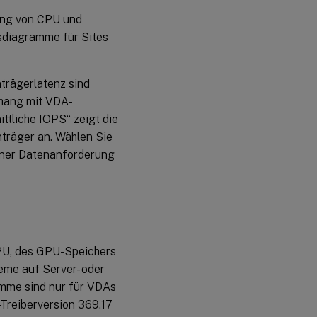
ung von CPU und
sdiagramme für Sites
trägerlatenz sind
nhang mit VDA-
tliche IOPS“ zeigt die
träger an. Wählen Sie
iner Datenanforderung
PU, des GPU-Speichers
me auf Server- oder
mme sind nur für VDAs
Treiberversion 369.17