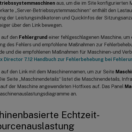
triebssystemmaschinen
aus, um die im Site konfigurierten
erkarte „Server-Betriebssystemmaschinen“ enthält den Lasta
lung der Leistungsindikatoren und QuickInfos der Sitzungsanz
iger über den Link bewegen.
e auf den
Fehlergrund
einer fehlgeschlagenen Maschine, um ei
ng des Fehlers und empfohlene Maßnahmen zur Fehlerbehebun
de und die empfohlenen Maßnahmen für Maschinen- und Verb
ix Director 7.12 Handbuch zur Fehlerbehebung bei Fehler
e auf den Link mit dem Maschinennamen, um zur Seite
Maschi
ie Seite „Maschinendetails“ listet die Maschinendetails, Infr
r auf der Maschine angewendeten Hotfixes auf. Das Panel
Ma
Maschinenauslastungsdiagramme an.
inenbasierte Echtzeit-
ourcenauslastung