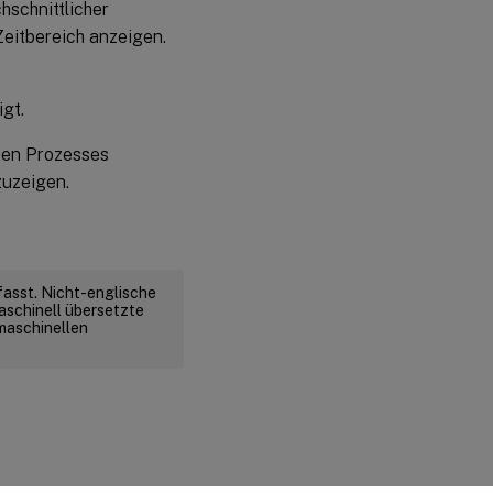
hschnittlicher
eitbereich anzeigen.
gt.
ten Prozesses
zuzeigen.
fasst. Nicht-englische
aschinell übersetzte
 maschinellen