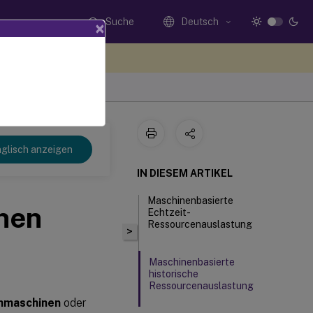
Suche
Deutsch
×
n Sie hier Feedback
glisch anzeigen
IN DIESEM ARTIKEL
Maschinenbasierte
nen
Echtzeit-
Ressourcenauslastung
>
Maschinenbasierte
historische
Ressourcenauslastung
mmaschinen
oder