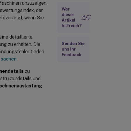
 Maschinen anzuzeigen.
War
uswertungsindex, der
dieser
ahl anzeigt, wenn Sie
Artikel
hilfreich?
ne detaillierte
Senden Sie
g zu erhalten. Die
uns Ihr
indungsfehler finden
Feedback
ursachen
.
nendetails
zu
astrukturdetails und
schinenauslastung