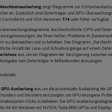
Maschinenauslastung
zeigt Diagramme zur Echtzeitauslast
icher an. Zusätzlich sind Datenträger- und GPU-Überwachung
ry Controller(n) und VDA-Versionen
7.14
oder höher verfügbar.
rüberwachungsdiagramme, durchschnittliche IOPS und Daten
eistungsmessungen, die Ihnen helfen, Probleme im Zusamme
rn zu überwachen und zu beheben. Das Diagramm „Durchschnit
ttliche Anzahl der Lese- und Schreibvorgänge auf einem Daten
erlatenz
aus, um ein Diagramm der Verzögerung zwischen e
Rückgabe vom Datenträger in Millisekunden anzuzeigen.
e
GPU-Auslastung
aus, um die prozentuale Auslastung der G
Encoders und Decoders anzuzeigen, um GPU-bezogene Proble
triebssystem-VDAs zu beheben. Die GPU-Auslastungsdiagra
 die 64-Bit-Windows mit NVIDIA Tesla M60 GPUs und Display-