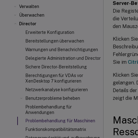
Server-Be
Verwalten
Die Regist
Überwachen
die Vertei
Director
den Mausze
Erweiterte Konfiguration
Klicken Si
Bereitstellungen überwachen
Beschreibu
Warnungen und Benachrichtigungen
Fehlergrün
Delegierte Administration und Director
Sie im
Citr
Sichere Director-Bereitstellung
Klicken Si
Berechtigungen für VDAs vor
XenDesktop 7 konfigurieren
gelangen. D
Netzwerkanalyse konfigurieren
Details de
zeigt die 
Benutzerprobleme beheben
Problembehandlung für
Anwendungen
Masch
Problembehandlung für Maschinen
Ress
Funktionskompatibilitätsmatrix