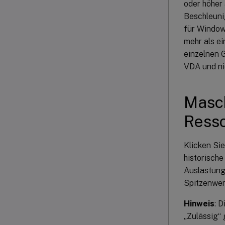
oder höher
Beschleuni
für Window
mehr als e
einzelnen 
VDA und ni
Masch
Ress
Klicken Si
historisch
Auslastung
Spitzenwer
Hinweis
: 
„Zulässig“ 