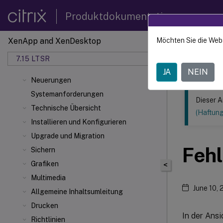
Produktdokumentation
XenApp and XenDesktop
Möchten Sie die Web
Dieser Inhalt
7.15 LTSR
XenApp
JA
NEIN
Neuerungen
Systemanforderungen
Dieser A
Technische Übersicht
(Haftun
Installieren und Konfigurieren
Upgrade und Migration
Feh
Sichern
Grafiken
<
Multimedia
June 10,
Allgemeine Inhaltsumleitung
Drucken
In der Ans
Richtlinien