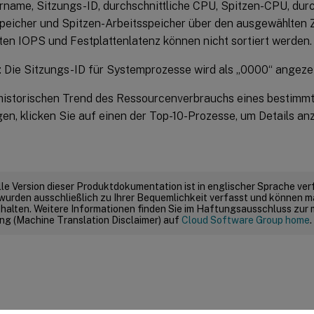
name, Sitzungs-ID, durchschnittliche CPU, Spitzen-CPU, durc
peicher und Spitzen-Arbeitsspeicher über den ausgewählten Z
ten IOPS und Festplattenlatenz können nicht sortiert werden.
: Die Sitzungs-ID für Systemprozesse wird als „0000“ angezei
historischen Trend des Ressourcenverbrauchs eines bestimm
en, klicken Sie auf einen der Top-10-Prozesse, um Details an
elle Version dieser Produktdokumentation ist in englischer Sprache ver
wurden ausschließlich zu Ihrer Bequemlichkeit verfasst und können m
thalten. Weitere Informationen finden Sie im Haftungsausschluss zur
g (Machine Translation Disclaimer) auf
Cloud Software Group home
.