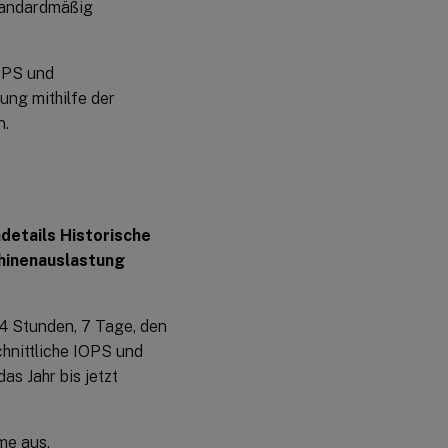
tandardmäßig
IOPS und
ung mithilfe der
n.
details
Historische
hinenauslastung
24 Stunden, 7 Tage, den
hnittliche IOPS und
as Jahr bis jetzt
me aus.