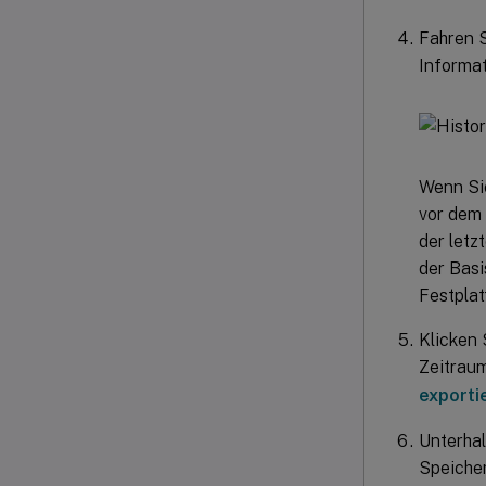
Fahren S
Informa
Wenn Si
vor dem 
der letz
der Basi
Festplat
Klicken 
Zeitraum
exporti
Unterhal
Speicher