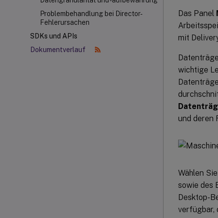
Datengranularität und -aufbewahrung
Das Panel
Problembehandlung bei Director-
Fehlerursachen
Arbeitsspe
SDKs und APIs
mit Delive
Dokumentverlauf
Datenträge
wichtige L
Datenträge
durchschni
Datenträg
und deren 
Wählen Si
sowie des 
Desktop-Be
verfügbar,