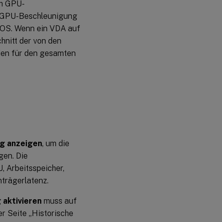
um GPU-
er GPU-Beschleunigung
OS. Wenn ein VDA auf
hnitt der von den
en für den gesamten
ng anzeigen
, um die
gen. Die
 Arbeitsspeicher,
nträgerlatenz.
aktivieren
muss auf
er Seite „Historische