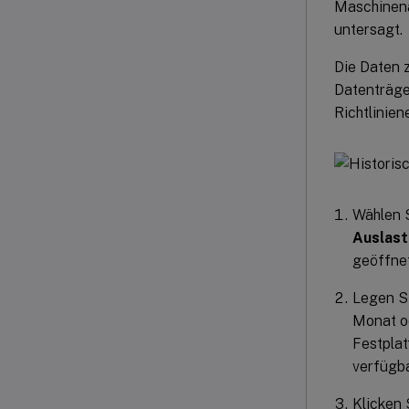
Maschinena
untersagt.
Die Daten 
Datenträge
Richtlinien
Wählen 
Auslast
geöffnet
Legen S
Monat o
Festplat
verfügba
Klicken 