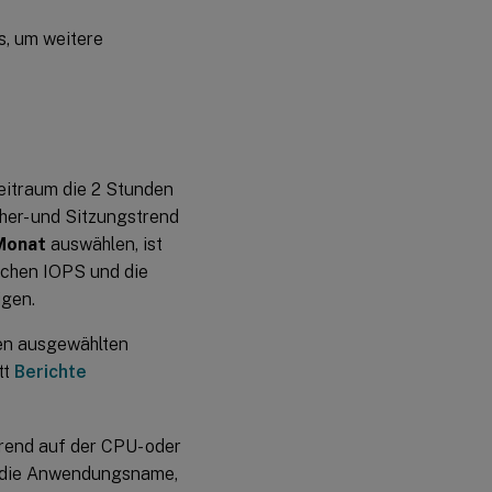
s, um weitere
eitraum die 2 Stunden
her- und Sitzungstrend
Monat
auswählen, ist
ichen IOPS und die
igen.
en ausgewählten
tt
Berichte
rend auf der CPU- oder
n, die Anwendungsname,