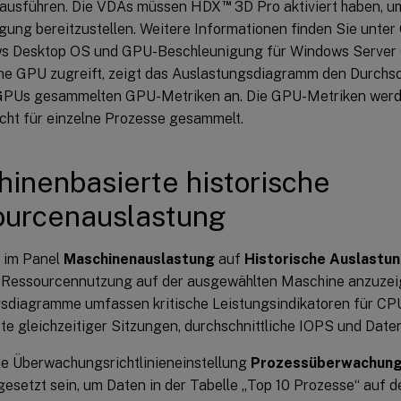
™
 ausführen. Die VDAs müssen HDX
3D Pro aktiviert haben, 
gung bereitzustellen. Weitere Informationen finden Sie unt
s Desktop OS und GPU-Beschleunigung für Windows Server 
ine GPU zugreift, zeigt das Auslastungsdiagramm den Durchsc
GPUs gesammelten GPU-Metriken an. Die GPU-Metriken werd
cht für einzelne Prozesse gesammelt.
inenbasierte historische
ourcenauslastung
e im Panel
Maschinenauslastung
auf
Historische Auslastu
e Ressourcennutzung auf der ausgewählten Maschine anzuzei
sdiagramme umfassen kritische Leistungsindikatoren für CPU,
te gleichzeitiger Sitzungen, durchschnittliche IOPS und Date
Die Überwachungsrichtlinieneinstellung
Prozessüberwachung 
gesetzt sein, um Daten in der Tabelle „Top 10 Prozesse“ auf d