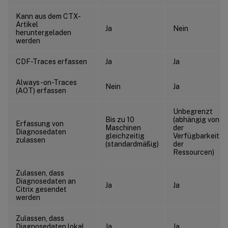
Kann aus dem CTX-
Artikel
Ja
Nein
heruntergeladen
werden
CDF-Traces erfassen
Ja
Ja
Always-on-Traces
Nein
Ja
(AOT) erfassen
Unbegrenzt
Bis zu 10
(abhängig von
Erfassung von
Maschinen
der
Diagnosedaten
gleichzeitig
Verfügbarkeit
zulassen
(standardmäßig)
der
Ressourcen)
Zulassen, dass
Diagnosedaten an
Ja
Ja
Citrix gesendet
werden
Zulassen, dass
Diagnosedaten lokal
Ja
Ja