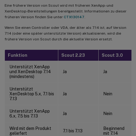
Eine frühere Version von Scout wird mit früheren XenApp- und
XenDesktop-Bereitstellungen bereitgestellt. Informationen zu dieser
früheren Version finden Sie unter
CTX130147
.
Wenn Sie einen Controller oder VDA, der älter als 7.14 ist, auf Version
7.14 (oder eine später unterstützte Version) aktualisieren, wird die
frühere Version von Scout durch die aktuelle Version ersetzt.
Funktion
Scout 2.23
Scout 3.0
Unterstützt XenApp
und XenDesktop 7.14
Ja
Ja
(mindestens)
Unterstützt
XenDesktop 5.x, 7.1 bis
Ja
Nein
7.13
Unterstützt XenApp
Ja
Nein
6.x, 7.5 bis 7.13
Wird mit dem Produkt
Beginnend
7.1 bis 7.13
geliefert
mit 7.14