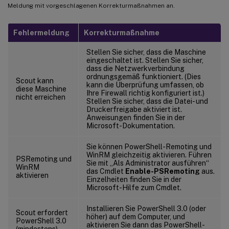
Meldung mit vorgeschlagenen Korrekturmaßnahmen an.
Fehlermeldung
Korrekturmaßnahme
Stellen Sie sicher, dass die Maschine
eingeschaltet ist. Stellen Sie sicher,
dass die Netzwerkverbindung
ordnungsgemäß funktioniert. (Dies
Scout kann
kann die Überprüfung umfassen, ob
diese Maschine
Ihre Firewall richtig konfiguriert ist.)
nicht erreichen
Stellen Sie sicher, dass die Datei- und
Druckerfreigabe aktiviert ist.
Anweisungen finden Sie in der
Microsoft-Dokumentation.
Sie können PowerShell-Remoting und
WinRM gleichzeitig aktivieren. Führen
PSRemoting und
Sie mit „Als Administrator ausführen“
WinRM
das Cmdlet
Enable-PSRemoting
aus.
aktivieren
Einzelheiten finden Sie in der
Microsoft-Hilfe zum Cmdlet.
Installieren Sie PowerShell 3.0 (oder
Scout erfordert
höher) auf dem Computer, und
PowerShell 3.0
aktivieren Sie dann das PowerShell-
(mindestens)