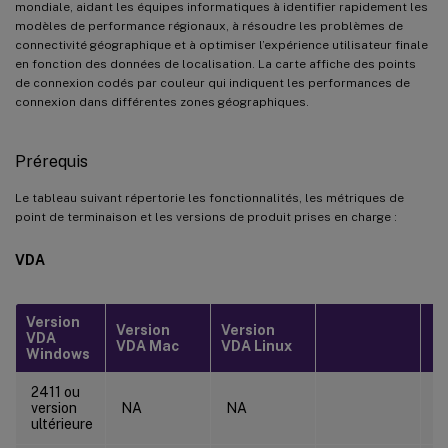
mondiale, aidant les équipes informatiques à identifier rapidement les
modèles de performance régionaux, à résoudre les problèmes de
Optimisation des seuils
connectivité géographique et à optimiser l’expérience utilisateur finale
Dépannage
en fonction des données de localisation. La carte affiche des points
de connexion codés par couleur qui indiquent les performances de
Données géographiques manquantes
connexion dans différentes zones géographiques.
Problèmes de catégorisation des performances
Prérequis
Problèmes d’actualisation des données
Bonnes pratiques
Le tableau suivant répertorie les fonctionnalités, les métriques de
point de terminaison et les versions de produit prises en charge :
VDA
Version
Version
Version
VDA
VDA Mac
VDA Linux
Windows
2411 ou
version
NA
NA
ultérieure