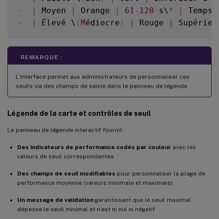
-
|
 Moyen 
|
 Orange 
|
61
-
120
 s\
*
|
 Temps 
-
|
 Élevé \
(
M
édiocre
)
|
 Rouge 
|
 Supérieu
REMARQUE :
L’interface permet aux administrateurs de personnaliser ces
seuils via des champs de saisie dans le panneau de légende.
Légende de la carte et contrôles de seuil
Le panneau de légende interactif fournit :
Des indicateurs de performance codés par couleur
avec les
valeurs de seuil correspondantes
Des champs de seuil modifiables
pour personnaliser la plage de
performance moyenne (valeurs minimale et maximale)
Un message de validation
garantissant que le seuil maximal
dépasse le seuil minimal et n’est ni nul ni négatif