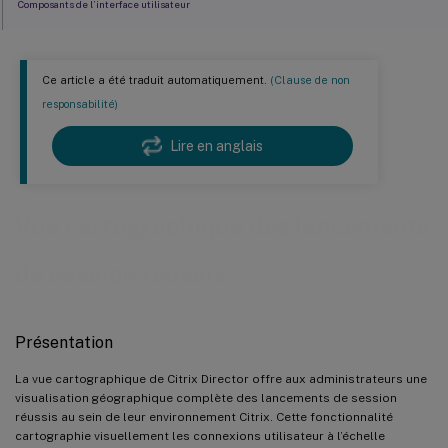
Composants de l’interface utilisateur
Options de navigation et d’affichage
Métriques du tableau de bord récapitulatif
Ce article a été traduit automatiquement.
(Clause de non
responsabilité)
Classification des performances
Légende de la carte et contrôles de seuil
Lire en anglais
Exigences système et notifications
Compatibilité de la version de l’application Citrix Workspace
Vue cartographique des lancements
Options de configuration
de session réussis
Définition des seuils de performance
Configuration de la plage horaire
Présentation
Utilisation de la vue cartographique
Dépannage des performances régionales
La vue cartographique de Citrix Director offre aux administrateurs une
visualisation géographique complète des lancements de session
Planification de la capacité
réussis au sein de leur environnement Citrix. Cette fonctionnalité
cartographie visuellement les connexions utilisateur à l’échelle
Évaluation du déploiement global