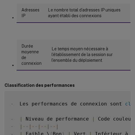
Adresses
Le nombre total d’adresses IP uniques
IP
ayant établi des connexions
Durée
Le temps moyen nécessaire à
moyenne
l’établissement de la session sur
de
l’ensemble du déploiement
connexion
Classification des performances
-
  Les performances de connexion sont 
cla
-
|
 Niveau de performance 
|
 Code couleur
-
|
--
|
--
|
--
|
--
|
-
|
 Faible \
(
Bon
)
|
 Vert 
|
 Inférieur à 
6