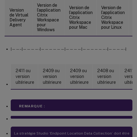
Version de
V
Version de
Version de
Version
l’application
l’
l’application
l’application
de Virtual
Citrix
Ci
Citrix
Citrix
Delivery
Workspace
W
Workspace
Workspace
Agent
pour
p
pour Mac
pour Linux
Windows
H
|——–|————-|——————|————|——————-|————-|
2411 ou
2409 ou
2409 ou
2408 ou
2411 
version
version
version
version
versio
ultérieure
ultérieure
ultérieure
ultérieure
ultéri
REMARQUE :
La stratégie Studio ‘Endpoint Location Data Collection’ doit être