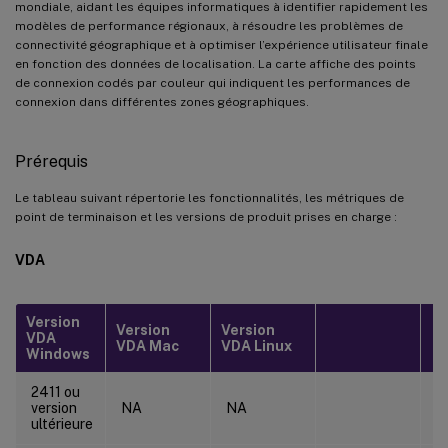
mondiale, aidant les équipes informatiques à identifier rapidement les
modèles de performance régionaux, à résoudre les problèmes de
Optimisation des seuils
connectivité géographique et à optimiser l’expérience utilisateur finale
Dépannage
en fonction des données de localisation. La carte affiche des points
de connexion codés par couleur qui indiquent les performances de
Données géographiques manquantes
connexion dans différentes zones géographiques.
Problèmes de catégorisation des performances
Prérequis
Problèmes d’actualisation des données
Bonnes pratiques
Le tableau suivant répertorie les fonctionnalités, les métriques de
point de terminaison et les versions de produit prises en charge :
VDA
Version
Version
Version
VDA
VDA Mac
VDA Linux
Windows
2411 ou
version
NA
NA
ultérieure