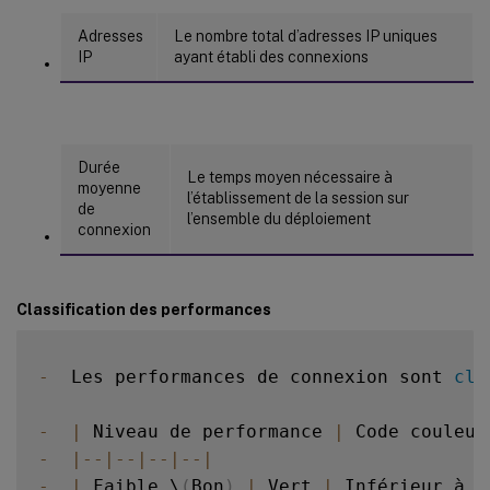
Adresses
Le nombre total d’adresses IP uniques
IP
ayant établi des connexions
Durée
Le temps moyen nécessaire à
moyenne
l’établissement de la session sur
de
l’ensemble du déploiement
connexion
Classification des performances
-
  Les performances de connexion sont 
cla
-
|
 Niveau de performance 
|
 Code couleur
-
|
--
|
--
|
--
|
--
|
-
|
 Faible \
(
Bon
)
|
 Vert 
|
 Inférieur à 
6