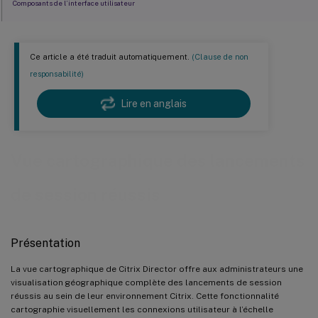
Composants de l’interface utilisateur
Options de navigation et d’affichage
Métriques du tableau de bord récapitulatif
Ce article a été traduit automatiquement.
(Clause de non
responsabilité)
Classification des performances
Légende de la carte et contrôles de seuil
Lire en anglais
Exigences système et notifications
Compatibilité de la version de l’application Citrix Workspace
Vue cartographique des lancements
Options de configuration
de session réussis
Définition des seuils de performance
Configuration de la plage horaire
Présentation
Utilisation de la vue cartographique
Dépannage des performances régionales
La vue cartographique de Citrix Director offre aux administrateurs une
visualisation géographique complète des lancements de session
Planification de la capacité
réussis au sein de leur environnement Citrix. Cette fonctionnalité
cartographie visuellement les connexions utilisateur à l’échelle
Évaluation du déploiement global