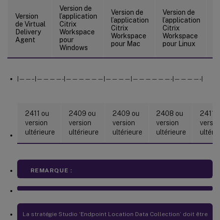
Version de
V
Version de
Version de
Version
l’application
l’
l’application
l’application
de Virtual
Citrix
Ci
Citrix
Citrix
Delivery
Workspace
W
Workspace
Workspace
Agent
pour
p
pour Mac
pour Linux
Windows
H
|——–|————-|——————|————|——————-|————-|
2411 ou
2409 ou
2409 ou
2408 ou
2411 
version
version
version
version
versio
ultérieure
ultérieure
ultérieure
ultérieure
ultéri
REMARQUE :
La stratégie Studio ‘Endpoint Location Data Collection’ doit être