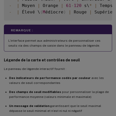
-
|
 Moyen 
|
 Orange 
|
61
-
120
 s\
*
|
 Temps 
-
|
 Élevé \
(
M
édiocre
)
|
 Rouge 
|
 Supérieu
REMARQUE :
L’interface permet aux administrateurs de personnaliser ces
seuils via des champs de saisie dans le panneau de légende.
Légende de la carte et contrôles de seuil
Le panneau de légende interactif fournit :
Des indicateurs de performance codés par couleur
avec les
valeurs de seuil correspondantes
Des champs de seuil modifiables
pour personnaliser la plage de
performance moyenne (valeurs minimale et maximale)
Un message de validation
garantissant que le seuil maximal
dépasse le seuil minimal et n’est ni nul ni négatif