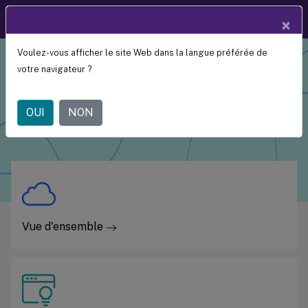
Documentation
FR
×
produit
Voulez-vous afficher le site Web dans la langue préférée de
votre navigateur ?
Citrix Workspace
OUI
NON
Vue d'ensemble