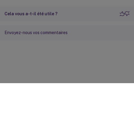
Cela vous a-t-il été utile ?
Envoyez-nous vos commentaires
Commentaires sur le site
Vos préférences de confidentialité
Confidentialité et
conditions légales
Préférences de cookies
docs.cloud.com
© 1999-
2026
Cloud Software Group, Inc. All rights reserved.