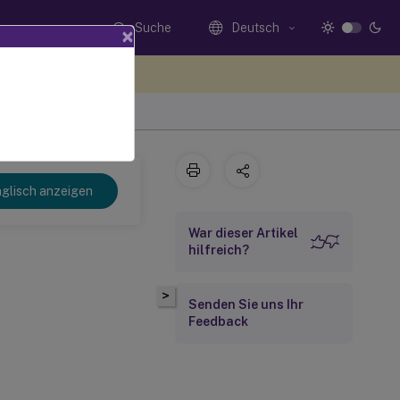
Suche
Deutsch
×
n Sie hier Feedback
glisch anzeigen
War dieser Artikel
hilfreich?
>
Senden Sie uns Ihr
Feedback