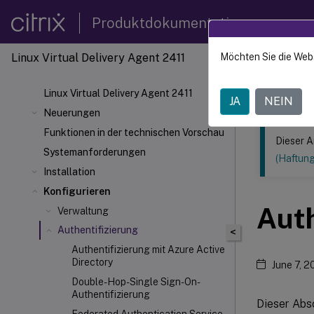
Produktdokumentation
Linux Virtual Delivery Agent 2411
Möchten Sie die Web
Dieser Inhalt
Linux V
Linux Virtual Delivery Agent 2411
JA
NEIN
Neuerungen
Funktionen in der technischen Vorschau
Dieser A
Systemanforderungen
(Haftun
Installation
Konfigurieren
Auth
Verwaltung
Authentifizierung
<
Authentifizierung mit Azure Active
Directory
June 7, 
Double-Hop-Single Sign-On-
Authentifizierung
Dieser Abs