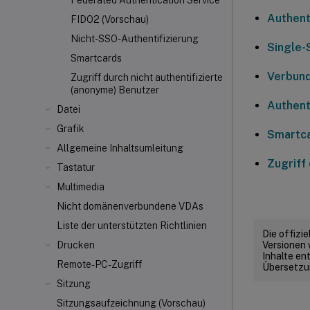
Federated Authentication Service
Authent
FIDO2 (Vorschau)
Nicht-SSO-Authentifizierung
Single-
Smartcards
Verbund
Zugriff durch nicht authentifizierte
(anonyme) Benutzer
Authent
Datei
Grafik
Smartc
Allgemeine Inhaltsumleitung
Zugriff
Tastatur
Multimedia
Nicht domänenverbundene VDAs
Liste der unterstützten Richtlinien
Die offizi
Versionen 
Drucken
Inhalte en
Remote-PC-Zugriff
Übersetzun
Sitzung
Sitzungsaufzeichnung (Vorschau)