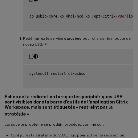
cp usbip
-
core
.
ko vhci
-
hcd
.
ko 
/
opt
/
Citrix
/
VDA
/
lib64
Redémarrez le service
ctxusbsd
pour charger le module de
noyau USB/IP :
systemctl restart ctxusbsd

Échec de la redirection lorsque les périphériques USB
sont visibles dans la barre d’outils de l’application Citrix
Workspace, mais sont étiquetés « restreint par la
stratégie »
Lorsque le problème se produit, procédez comme suit :
Configurez la stratégie du VDA Linux pour activer la redirection.