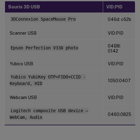
Souris 3D USB
VID:PID
3DConnexion SpaceMouse Pro
046d: c62b
Scanner USB
VID:PID
04B8:
Epson Perfection V330 photo
0142
Yubico USB
VID:PID
Yubico YubiKey OTP+FIDO+CCID -
1050:0407
Keyboard, HID
Webcam USB
VID:PID
Logitech composite USB device –
0460:0825
WebCam, Audio