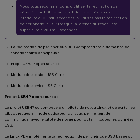
Nous vous recommandons d’utiliser la redirection de
périphérique USB lorsque la latence du réseau est
inférieure à 100 millisecondes. N’utilisez pas la redirection
de périphérique USB lorsque la latence du réseau est
supérieure à 200 millisecondes.
La redirection de périphérique USB comprend trois domaines de
fonctionnalité principaux :
Projet USB/IP open source
Module de session USB Citrix
Module de service USB Citrix
Projet USB/IP open source :
Le projet USB/IP se compose d’un pilote de noyau Linux et de certaines
bibliothèques en mode utilisateur qui vous permettent de
communiquer avec le pilote de noyau pour obtenir toutes les données
USB.
Le Linux VDA implémente la redirection de périphérique USB basée sur