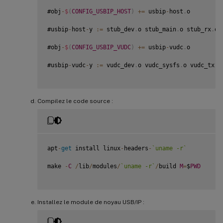
#obj
-
$
(
CONFIG_USBIP_HOST
)
+=
 usbip
-
host
.
o

#usbip
-
host
-
y 
:
=
 stub_dev
.
o stub_main
.
o stub_rx
.
o 
#obj
-
$
(
CONFIG_USBIP_VUDC
)
+=
 usbip
-
vudc
.
o

#usbip
-
vudc
-
y 
:
=
 vudc_dev
.
o vudc_sysfs
.
o vudc_tx
.
o
Compilez le code source :
apt
-
get
 install linux
-
headers
-
`
uname -r
`
make 
-
C
/
lib
/
modules
/
`
uname -r
`
/
build 
M
=
$
PWD
Installez le module de noyau USB/IP :