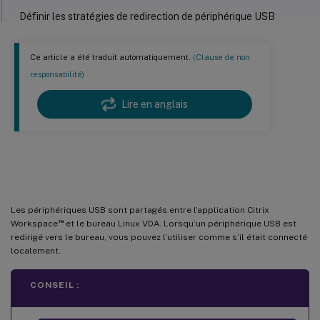
Définir les stratégies de redirection de périphérique USB
Résoudre les problèmes de redirection de périphériques USB
Ce article a été traduit automatiquement.
(Clause de non
Impossible de démonter le disque USB redirigé
responsabilité)
Fichier perdu lorsque vous arrêtez la redirection d’un disque
USB
Lire en anglais
Aucun périphérique dans la barre d’outils de l’application Citrix
Workspace
Redirection de périphérique USB
Échec de la redirection lorsque les périphériques USB sont
visibles dans la barre d’outils de l’application Citrix Workspace,
mais sont étiquetés « restreint par la stratégie »
Un périphérique USB est redirigé avec succès, mais je ne peux
Les périphériques USB sont partagés entre l’application Citrix
pas l’utiliser dans ma session
™
Workspace
et le bureau Linux VDA. Lorsqu’un périphérique USB est
redirigé vers le bureau, vous pouvez l’utiliser comme s’il était connecté
localement.
CONSEIL :