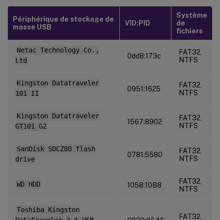
Système
Périphérique de stockage de
VID:PID
de
masse USB
fichiers
Netac Technology Co.,
FAT32,
0dd8:173c
NTFS
Ltd
Kingston Datatraveler
FAT32,
0951:1625
NTFS
101 II
Kingston Datatraveler
FAT32,
1567:8902
NTFS
GT101 G2
SanDisk SDCZ80 flash
FAT32,
0781:5580
NTFS
drive
FAT32,
WD HDD
1058:10B8
NTFS
Toshiba Kingston
FAT32,