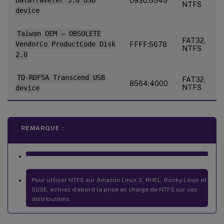
DataTraveler 3.0 USB
0930:6545
NTFS
device
Taiwan OEM – OBSOLETE
FAT32,
VendorCo ProductCode Disk
FFFF:5678
NTFS
2.0
TD-RDF5A Transcend USB
FAT32,
8564:4000
NTFS
device
REMARQUE :
Pour utiliser NTFS sur Amazon Linux 2, RHEL, Rocky Linux et
SUSE, activez d’abord la prise en charge de NTFS sur ces
distributions.