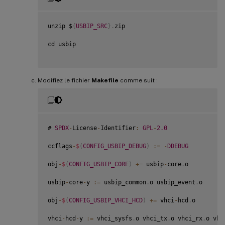
unzip $
{
USBIP_SRC
}
.
zip

cd usbip

Modifiez le fichier
Makefile
comme suit :
# 
SPDX
-
License
-
Identifier
:
GPL
-
2.0
ccflags
-
$
(
CONFIG_USBIP_DEBUG
)
:
=
-
DDEBUG
obj
-
$
(
CONFIG_USBIP_CORE
)
+=
 usbip
-
core
.
o

usbip
-
core
-
y 
:
=
 usbip_common
.
o usbip_event
.
o

obj
-
$
(
CONFIG_USBIP_VHCI_HCD
)
+=
 vhci
-
hcd
.
o

vhci
-
hcd
-
y 
:
=
 vhci_sysfs
.
o vhci_tx
.
o vhci_rx
.
o vhc