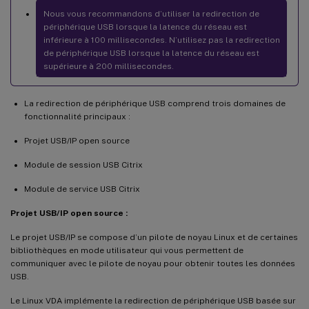
Nous vous recommandons d’utiliser la redirection de
périphérique USB lorsque la latence du réseau est
inférieure à 100 millisecondes. N’utilisez pas la redirection
de périphérique USB lorsque la latence du réseau est
supérieure à 200 millisecondes.
La redirection de périphérique USB comprend trois domaines de
fonctionnalité principaux :
Projet USB/IP open source
Module de session USB Citrix
Module de service USB Citrix
Projet USB/IP open source :
Le projet USB/IP se compose d’un pilote de noyau Linux et de certaines
bibliothèques en mode utilisateur qui vous permettent de
communiquer avec le pilote de noyau pour obtenir toutes les données
USB.
Le Linux VDA implémente la redirection de périphérique USB basée sur