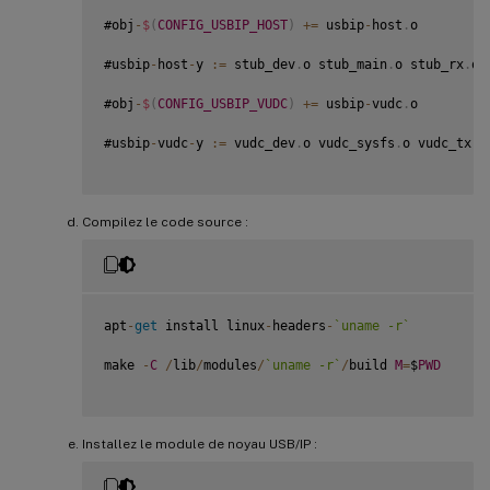
#obj
-
$
(
CONFIG_USBIP_HOST
)
+=
 usbip
-
host
.
o

#usbip
-
host
-
y 
:
=
 stub_dev
.
o stub_main
.
o stub_rx
.
o 
#obj
-
$
(
CONFIG_USBIP_VUDC
)
+=
 usbip
-
vudc
.
o

#usbip
-
vudc
-
y 
:
=
 vudc_dev
.
o vudc_sysfs
.
o vudc_tx
.
o
Compilez le code source :
apt
-
get
 install linux
-
headers
-
`
uname -r
`
make 
-
C
/
lib
/
modules
/
`
uname -r
`
/
build 
M
=
$
PWD
Installez le module de noyau USB/IP :