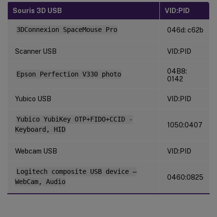
Souris 3D USB
VID:PID
3DConnexion SpaceMouse Pro
046d: c62b
Scanner USB
VID:PID
04B8:
Epson Perfection V330 photo
0142
Yubico USB
VID:PID
Yubico YubiKey OTP+FIDO+CCID -
1050:0407
Keyboard, HID
Webcam USB
VID:PID
Logitech composite USB device –
0460:0825
WebCam, Audio