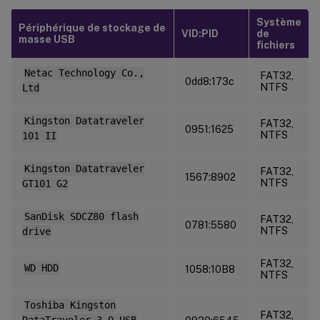
Système
Périphérique de stockage de
VID:PID
de
masse USB
fichiers
Netac Technology Co.,
FAT32,
0dd8:173c
NTFS
Ltd
Kingston Datatraveler
FAT32,
0951:1625
NTFS
101 II
Kingston Datatraveler
FAT32,
1567:8902
NTFS
GT101 G2
SanDisk SDCZ80 flash
FAT32,
0781:5580
NTFS
drive
FAT32,
WD HDD
1058:10B8
NTFS
Toshiba Kingston
FAT32,