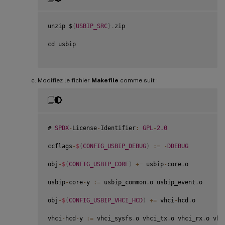
unzip $
{
USBIP_SRC
}
.
zip

cd usbip

Modifiez le fichier
Makefile
comme suit :
# 
SPDX
-
License
-
Identifier
:
GPL
-
2.0
ccflags
-
$
(
CONFIG_USBIP_DEBUG
)
:
=
-
DDEBUG
obj
-
$
(
CONFIG_USBIP_CORE
)
+=
 usbip
-
core
.
o

usbip
-
core
-
y 
:
=
 usbip_common
.
o usbip_event
.
o

obj
-
$
(
CONFIG_USBIP_VHCI_HCD
)
+=
 vhci
-
hcd
.
o

vhci
-
hcd
-
y 
:
=
 vhci_sysfs
.
o vhci_tx
.
o vhci_rx
.
o vhc