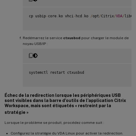
cp usbip
-
core
.
ko vhci
-
hcd
.
ko 
/
opt
/
Citrix
/
VDA
/
lib64
Redémarrez le service
ctxusbsd
pour charger le module de
noyau USB/IP :
systemctl restart ctxusbsd

Échec de la redirection lorsque les périphériques USB
sont visibles dans la barre d’outils de l’application Citrix
Workspace, mais sont étiquetés « restreint par la
stratégie »
Lorsque le problème se produit, procédez comme suit :
Configurez la stratégie du VDA Linux pour activer la redirection.