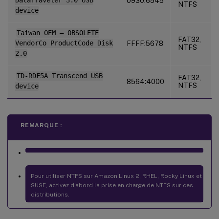
DataTraveler 3.0 USB
0930:6545
NTFS
device
Taiwan OEM – OBSOLETE
FAT32,
VendorCo ProductCode Disk
FFFF:5678
NTFS
2.0
TD-RDF5A Transcend USB
FAT32,
8564:4000
NTFS
device
REMARQUE :
Pour utiliser NTFS sur Amazon Linux 2, RHEL, Rocky Linux et
SUSE, activez d’abord la prise en charge de NTFS sur ces
distributions.