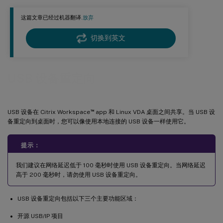
无法卸载重定向的 USB 磁盘
这篇文章已经过机器翻译.
放弃
停止重定向 USB 磁盘时文件丢失
切换到英文
Citrix Workspace app 工具栏中没有设备
当 USB 设备在 Citrix Workspace app 工具栏中可见但被标记为“策
略受限”时重定向失败
USB 设备重定向
USB 设备已成功重定向，但我无法在会话中使用它
™
USB 设备在 Citrix Workspace
app 和 Linux VDA 桌面之间共享。当 USB 设
备重定向到桌面时，您可以像使用本地连接的 USB 设备一样使用它。
提示：
我们建议在网络延迟低于 100 毫秒时使用 USB 设备重定向。当网络延迟
高于 200 毫秒时，请勿使用 USB 设备重定向。
USB 设备重定向包括以下三个主要功能区域：
开源 USB/IP 项目