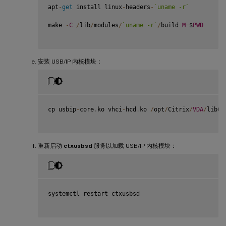
apt
-
get
 install linux
-
headers
-
`
uname -r
`
make 
-
C
/
lib
/
modules
/
`
uname -r
`
/
build 
M
=
$
PWD
安装 USB/IP 内核模块：
cp usbip
-
core
.
ko vhci
-
hcd
.
ko 
/
opt
/
Citrix
/
VDA
/
lib64
重新启动
ctxusbsd
服务以加载 USB/IP 内核模块：
systemctl restart ctxusbsd
