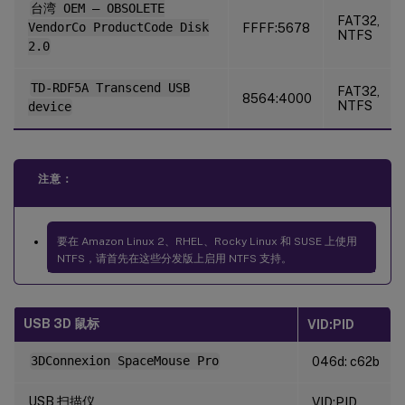
台湾 OEM – OBSOLETE
FAT32,
VendorCo ProductCode Disk
FFFF:5678
NTFS
2.0
TD-RDF5A Transcend USB
FAT32,
8564:4000
NTFS
device
注意：
要在 Amazon Linux 2、RHEL、Rocky Linux 和 SUSE 上使用
NTFS，请首先在这些分发版上启用 NTFS 支持。
USB 3D 鼠标
VID:PID
3DConnexion SpaceMouse Pro
046d: c62b
USB 扫描仪
VID:PID