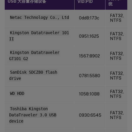
USB 大容量存储设备
VID:PID
统
FAT32,
Netac Technology Co., Ltd
0dd8:173c
NTFS
Kingston Datatraveler 101
FAT32,
0951:1625
NTFS
II
Kingston Datatraveler
FAT32,
1567:8902
NTFS
GT101 G2
SanDisk SDCZ80 flash
FAT32,
0781:5580
NTFS
drive
FAT32,
WD HDD
1058:10B8
NTFS
Toshiba Kingston
FAT32,
DataTraveler 3.0 USB
0930:6545
NTFS
device