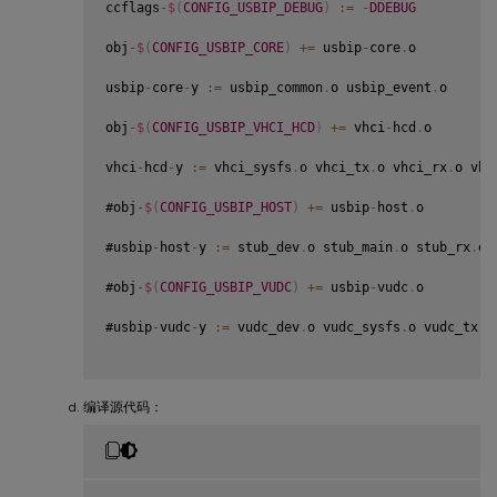
ccflags
-
$
(
CONFIG_USBIP_DEBUG
)
:
=
-
DDEBUG
obj
-
$
(
CONFIG_USBIP_CORE
)
+=
 usbip
-
core
.
o

usbip
-
core
-
y 
:
=
 usbip_common
.
o usbip_event
.
o

obj
-
$
(
CONFIG_USBIP_VHCI_HCD
)
+=
 vhci
-
hcd
.
o

vhci
-
hcd
-
y 
:
=
 vhci_sysfs
.
o vhci_tx
.
o vhci_rx
.
o vhc
#obj
-
$
(
CONFIG_USBIP_HOST
)
+=
 usbip
-
host
.
o

#usbip
-
host
-
y 
:
=
 stub_dev
.
o stub_main
.
o stub_rx
.
o 
#obj
-
$
(
CONFIG_USBIP_VUDC
)
+=
 usbip
-
vudc
.
o

#usbip
-
vudc
-
y 
:
=
 vudc_dev
.
o vudc_sysfs
.
o vudc_tx
.
o
编译源代码：