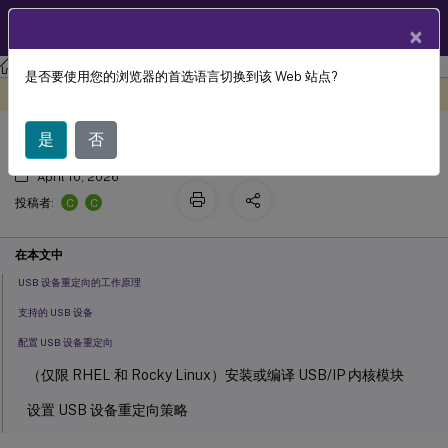
ZH
产品文档
×
Linux 虚拟投递代理
Linux Virtual Delivery Agent 2411
是否要使用您的浏览器的首选语言切换到该 Web 站点?
USB 设备重定向
此内容已经过机器动态翻译。
在此处提供反馈
是
否
April 10, 2026
C
C
投稿者:
在本文中
USB 设备重定向的工作原理
支持的 USB 设备
配置 USB 设备重定向
（仅限 RHEL 和 Rocky Linux）安装或编译 USB/IP 内核模块
设置 USB 设备重定向策略
排查 USB 设备重定向问题