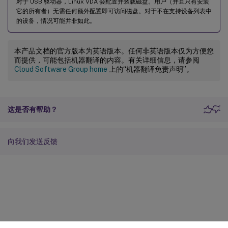
对于 USB 驱动器，Linux VDA 会配置并装载磁盘。用户（并且只有安装
它的所有者）无需任何额外配置即可访问磁盘。对于不在支持设备列表中
的设备，情况可能并非如此。
本产品文档的官方版本为英语版本。任何非英语版本仅为方便您
而提供，可能包括机器翻译的内容。有关详细信息，请参阅
Cloud Software Group home
上的“机器翻译免责声明”。
这是否有帮助？
向我们发送反馈