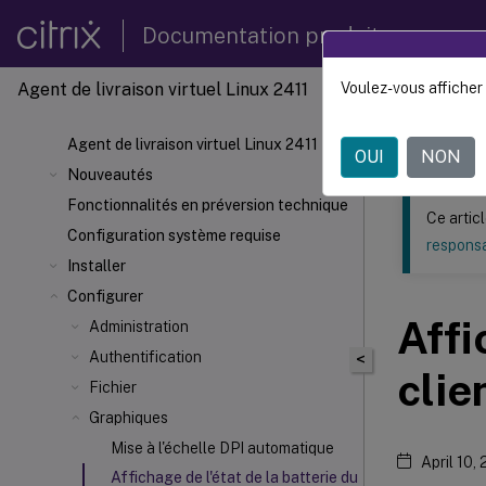
Documentation produit
Agent de livraison virtuel Linux 2411
Voulez-vous afficher 
Ce contenu a 
Agent d
Agent de livraison virtuel Linux 2411
OUI
NON
Nouveautés
Fonctionnalités en préversion technique
Ce artic
Configuration système requise
responsa
Installer
Configurer
Affi
Administration
Authentification
<
clie
Fichier
Graphiques
Mise à l'échelle DPI automatique
April 10,
Affichage de l'état de la batterie du