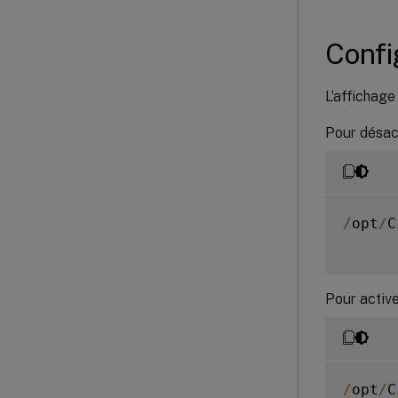
Confi
L’affichage 
Pour désact
/
opt
/
C
Pour active
/
opt
/
C