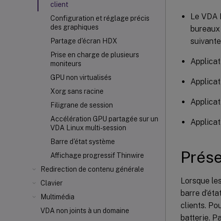
client
Le VDA L
Configuration et réglage précis
des graphiques
bureaux 
suivante
Partage d'écran HDX
Prise en charge de plusieurs
Applicat
moniteurs
GPU non virtualisés
Applicat
Xorg sans racine
Applicat
Filigrane de session
Accélération GPU partagée sur un
Applicat
VDA Linux multi-session
Barre d'état système
Prése
Affichage progressif Thinwire
Redirection de contenu générale
Lorsque les
Clavier
barre d’éta
Multimédia
clients. Po
VDA non joints à un domaine
batterie. P