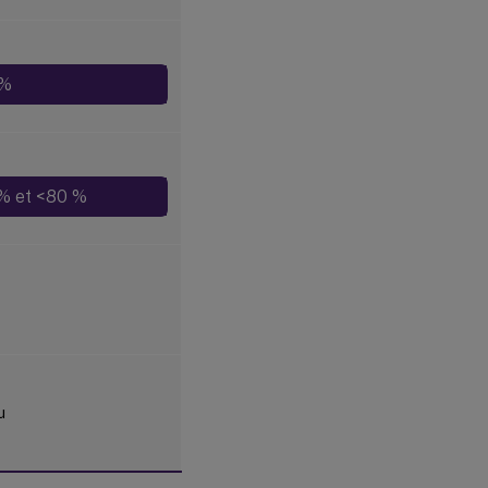
 %
% et <80 %
u