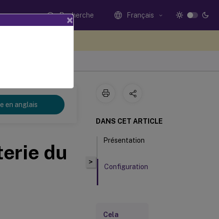
Recherche
Français
×
ez votre avis ici
re en anglais
DANS CET ARTICLE
Présentation
terie du
>
Configuration
Cela