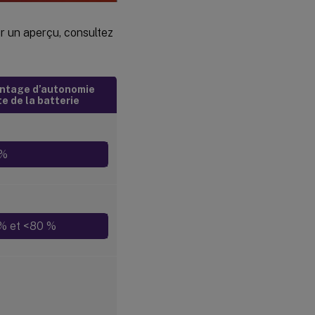
ur un aperçu, consultez
ntage d’autonomie
e de la batterie
 %
% et <80 %