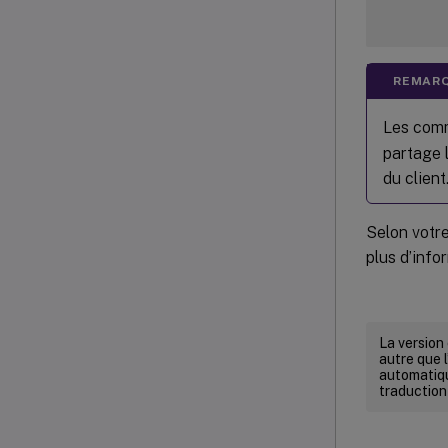
REMARQ
Les comm
partage l
du client
Selon votre
plus d’info
La version
autre que l
automatiqu
traduction