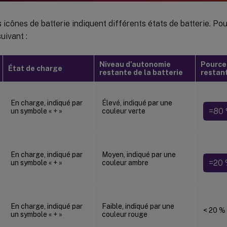
 icônes de batterie indiquent différents états de batterie. Po
uivant :
Niveau d’autonomie
Pource
État de charge
restante de la batterie
restant
En charge, indiqué par
Élevé, indiqué par une
=80
un symbole « + »
couleur verte
En charge, indiqué par
Moyen, indiqué par une
=20 
un symbole « + »
couleur ambre
En charge, indiqué par
Faible, indiqué par une
< 20 %
un symbole « + »
couleur rouge