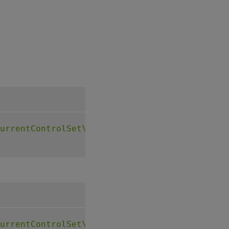
urrentControlSet\Control\Citrix\VirtualChann
urrentControlSet\Control\Citrix\VirtualChann