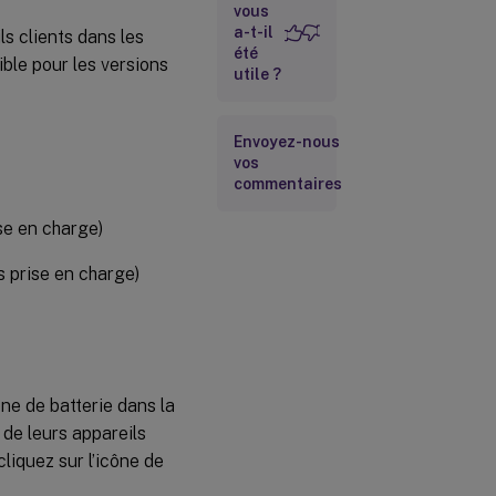
vous
a-t-il
ls clients dans les
été
ible pour les versions
utile ?
Envoyez-nous
vos
commentaires
se en charge)
s prise en charge)
ône de batterie dans la
e de leurs appareils
cliquez sur l’icône de