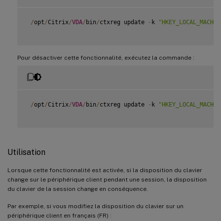
/
opt
/
Citrix
/
VDA
/
bin
/
ctxreg update 
-
k 
"HKEY_LOCAL_MACHIN
Pour désactiver cette fonctionnalité, exécutez la commande :
/
opt
/
Citrix
/
VDA
/
bin
/
ctxreg update 
-
k 
"HKEY_LOCAL_MACHIN
Utilisation
Lorsque cette fonctionnalité est activée, si la disposition du clavier
change sur le périphérique client pendant une session, la disposition
du clavier de la session change en conséquence.
Par exemple, si vous modifiez la disposition du clavier sur un
périphérique client en français (FR) :