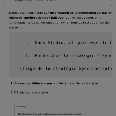
toutes les sessions sur ce VDA.
Définissez la stratégie
Synchronisation de la disposition du clavier
client et amélioration de l’IME
pour activer ou désactiver la
fonctionnalité de synchronisation dynamique de la disposition du
clavier :
-
1.
  Dans Studio
,
 cliquez avec le bo
-
2.
  Recherchez la stratégie 
**
Synch
!
[
Image de la stratégie Synchronisatio
Cliquez sur
Sélectionner
à côté du nom de la stratégie.
Définissez la stratégie.