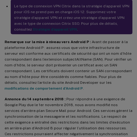
Le type de connexion VPN Citrix dans la stratégie d’appareil VPN
pour iOS ne prend pas en charge iOS 12. Supprimez votre
stratégie d’appareil VPN et créez une stratégie d’appareil VPN
avec le type de connexion Citrix SSO. Pour plus de détails,
consultez
Stratégie d’appareil VPN
.
Remarque sur la mise à niveau vers Android P :
Avant de passer à la
plateforme Android P : assurez-vous que votre infrastructure de
serveur est conforme aux certificats de sécurité qui ont un nom d’hôte
correspondant dans l’extension subjectAltName (SAN). Pour vérifier un
nom d’hôte, le serveur doit présenter un certificat avec un SAN
correspondant. Les certificats doivent contenir un SAN correspondant
au nom d’hôte pour être considérés comme fiables. Pour plus de
détails, consultez l’article du site Android Developer sur les
modifications de comportement d’Android P
.
Annonce du 14 septembre 2018 :
Pour répondre à une exigence de
Google Play due le 1er novembre 2018, nous avons modifié nos
services d’arrière-plan Secure Mail pour Android. Ces services gèrent la
synchronisation de la messagerie et les notifications. Le respect de
cette exigence a entraîné des restrictions dans les limites d’exécution
en arrière-plan d’Android 8 pour réguler l’utilisation des ressources.
Ces restrictions pourraient affecter négativement la synchronisation