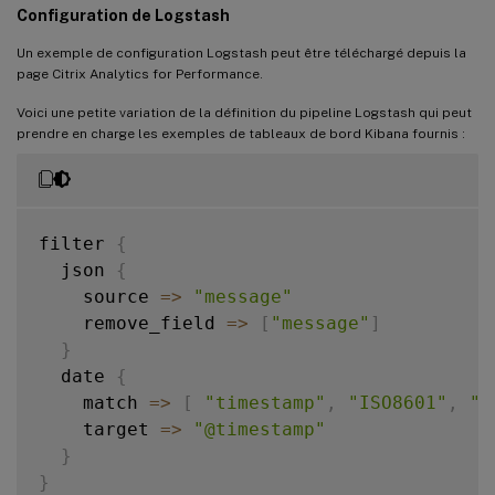
Configuration de Logstash
Un exemple de configuration Logstash peut être téléchargé depuis la
page Citrix Analytics for Performance.
Voici une petite variation de la définition du pipeline Logstash qui peut
prendre en charge les exemples de tableaux de bord Kibana fournis :
filter 
{
  json 
{
source
=>
"message"
remove_field
=>
[
"message"
]
}
  date 
{
match
=>
[
"timestamp"
,
"ISO8601"
,
"y
target
=>
"@timestamp"
}
}