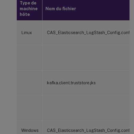
Type de
machine
Nom du fichier
hôte
Linux
CAS_Elasticsearch_LogStash_Config.config
kafka.client.truststore.jks
Windows
CAS_Elasticsearch_LogStash_Config.config