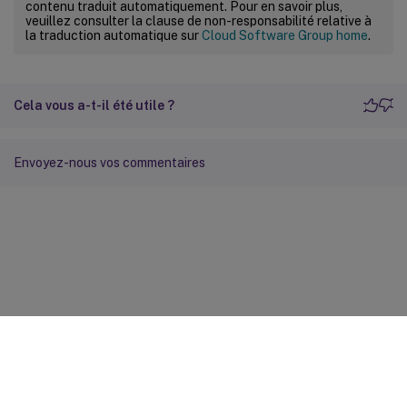
contenu traduit automatiquement. Pour en savoir plus,
veuillez consulter la clause de non-responsabilité relative à
la traduction automatique sur
Cloud Software Group home
.
Cela vous a-t-il été utile ?
Envoyez-nous vos commentaires