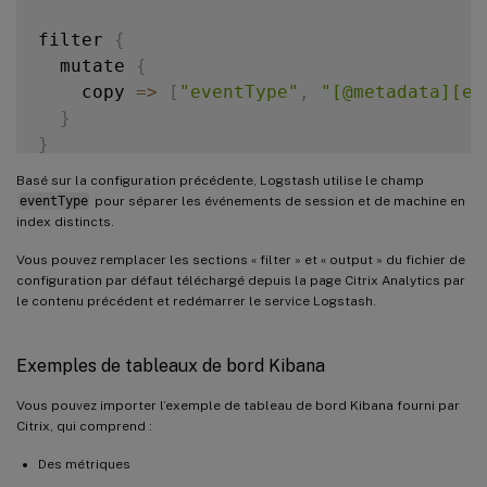
filter 
{
  mutate 
{
copy
=>
[
"eventType"
,
"[@metadata][ev
}
}
Basé sur la configuration précédente, Logstash utilise le champ
filter 
{
eventType
pour séparer les événements de session et de machine en
  mutate 
{
index distincts.
lowercase
=>
[
"[@metadata][eventTypeI
Vous pouvez remplacer les sections « filter » et « output » du fichier de
}
configuration par défaut téléchargé depuis la page Citrix Analytics par
}
le contenu précédent et redémarrer le service Logstash.
output 
{
Exemples de tableaux de bord Kibana
  elasticsearch 
{
hosts
=>
[
"<your logstash host : port
Vous pouvez importer l’exemple de tableau de bord Kibana fourni par
Citrix, qui comprend :
index
=>
"citrixanalytics-%{[@metadat
}
Des métriques
}