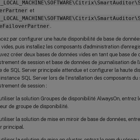
Y_LOCAL_MACHINE\SOFTWARE\Citrix\SmartAuditor\
erPartner
et
Y_LOCAL_MACHINE\SOFTWARE\Citrix\SmartAuditor\
eFailoverPartner
.
z par configurer une haute disponibilité de base de donnée
vides, puis installez les composants d’administration d’enreg
uvez créer deux bases de données vides en tant que base de
strement de session et base de données de journalisation de l
ce de SQL Server principale attendue et configurer la haute disp
’instance SQL Server lors de l’installation des composants du
strement de session :
utiliser la solution Groupes de disponibilité AlwaysOn, entrez 
eur de groupe de disponibilité.
utiliser la solution de mise en miroir de base de données, ent
 principal.
utiliser la solution de mise en cluster, entrez le nom du résea