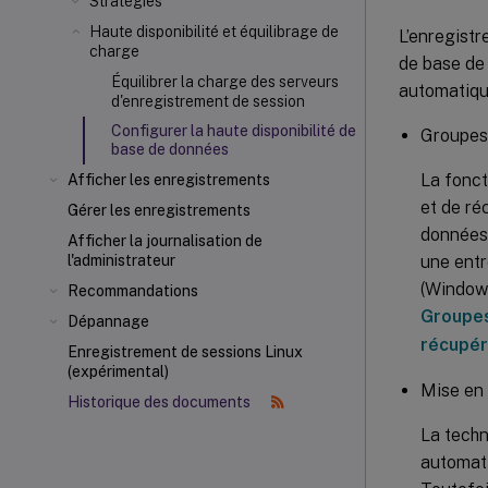
Stratégies
Haute disponibilité et équilibrage de
L’enregistr
charge
de base de
Équilibrer la charge des serveurs
automatique
d'enregistrement de session
Configurer la haute disponibilité de
Groupes 
base de données
La fonct
Afficher les enregistrements
et de ré
Gérer les enregistrements
données.
Afficher la journalisation de
une entr
l'administrateur
(Windows
Recommandations
Groupes
Dépannage
récupér
Enregistrement de sessions Linux
(expérimental)
Mise en
Historique des documents
La techn
automati