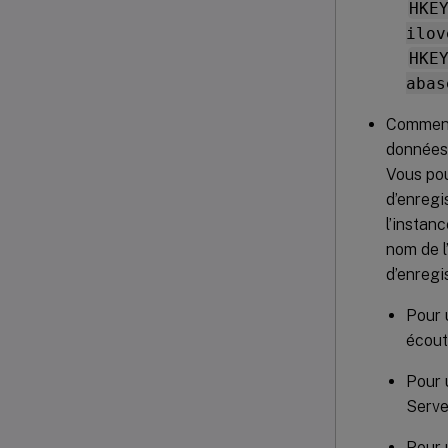
HKE
ilov
HKE
abas
Commence
données 
Vous po
d’enregi
l’instan
nom de l
d’enregi
Pour 
écout
Pour 
Server
Pour 