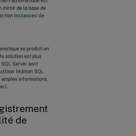
lement automatique est
 miroir de la base de
section
Instances de
omatique se produit en
e solution est plus
e SQL Server sont
iliser l’édition SQL
 amples informations,
er)
.
egistrement
lité de