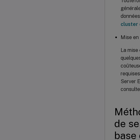
Toutefoi
générale
données 
cluster
Mise en
La mise 
quelques
coûteuse
requises
Server E
consulte
Métho
de se
base