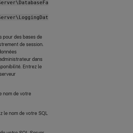
Server\DatabaseFa
Server\LoggingDat
s pour des bases de
istrement de session.
 données
’administrateur dans
onibilité. Entrez le
 serveur
le nom de votre
rez le nom de votre SQL
u de votre SQL Server.