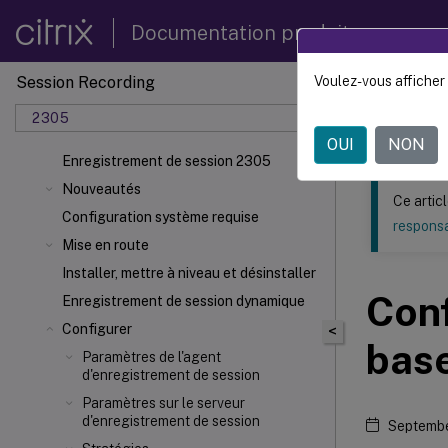
Documentation produit
Session Recording
Voulez-vous afficher 
Ce contenu a 
2305
Enregi
OUI
NON
Enregistrement de session 2305
Nouveautés
Ce artic
Configuration système requise
responsa
Mise en route
Installer, mettre à niveau et désinstaller
Conf
Enregistrement de session dynamique
Configurer
<
bas
Paramètres de l'agent
d'enregistrement de session
Paramètres sur le serveur
d'enregistrement de session
Septembe