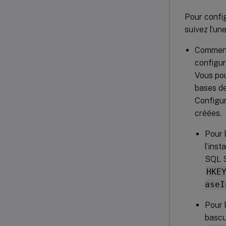
Pour config
suivez l’un
Commence
configur
Vous pou
bases de
Configur
créées.
Pour 
l’ins
SQL S
HKE
aseI
Pour 
bascu