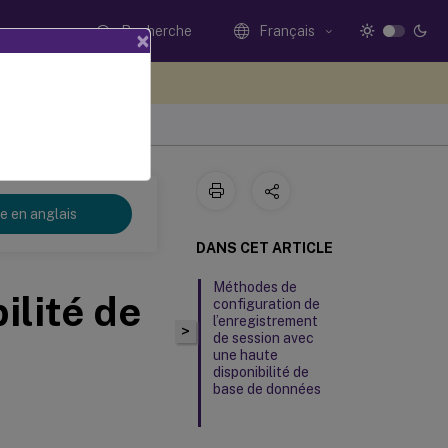
Recherche
Français
×
ez votre avis ici
re en anglais
DANS CET ARTICLE
Méthodes de
ilité de
configuration de
l’enregistrement
>
de session avec
une haute
disponibilité de
base de données