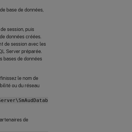
é de base de données,
de session, puis
 de données créées.
nt de session avec les
SQL Server préparée.
les bases de données
éfinissez le nom de
bilité ou du réseau
Server\SmAudDatab
partenaires de