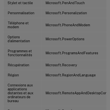
Stylet et tactile
Microsoft.PenAndTouch
Personnalisation
Microsoft.Personalization
Téléphone et
Microsoft.PhoneAndModem
modem
Options
Microsoft.PowerOptions
d’alimentation
Programmes et
Microsoft.ProgramsAndFeatures
fonctionnalités
Récupération
Microsoft.Recovery
Région
Microsoft.RegionAndLanguage
Connexions aux
applications
distantes et aux
Microsoft.RemoteAppAndDesktopConne
ordinateurs de
bureau