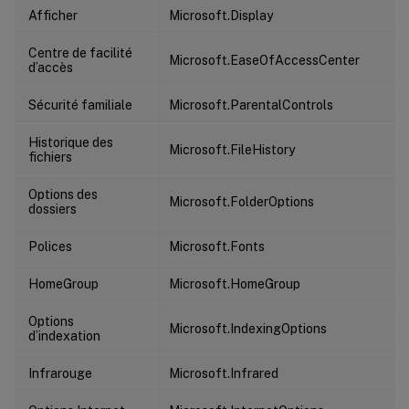
Afficher
Microsoft.Display
Centre de facilité
Microsoft.EaseOfAccessCenter
d’accès
Sécurité familiale
Microsoft.ParentalControls
Historique des
Microsoft.FileHistory
fichiers
Options des
Microsoft.FolderOptions
dossiers
Polices
Microsoft.Fonts
HomeGroup
Microsoft.HomeGroup
Options
Microsoft.IndexingOptions
d’indexation
Infrarouge
Microsoft.Infrared