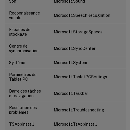
Son
Microsoft.Sound
Reconnaissance
Microsoft.SpeechRecognition
vocale
Espaces de
Microsoft.StorageSpaces
stockage
Centre de
Microsoft.SyncCenter
synchronisation
Système
Microsoft.System
Paramètres du
Microsoft.TabletPCSettings
Tablet PC
Barre des tâches
Microsoft.Taskbar
et navigation
Résolution des
Microsoft.Troubleshooting
problèmes
TSAppInstall
Microsoft.TsAppInstall