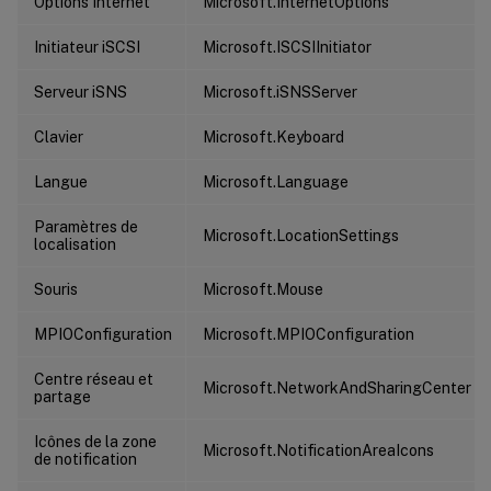
Options Internet
Microsoft.InternetOptions
Initiateur iSCSI
Microsoft.ISCSIInitiator
Serveur iSNS
Microsoft.iSNSServer
Clavier
Microsoft.Keyboard
Langue
Microsoft.Language
Paramètres de
Microsoft.LocationSettings
localisation
Souris
Microsoft.Mouse
MPIOConfiguration
Microsoft.MPIOConfiguration
Centre réseau et
Microsoft.NetworkAndSharingCenter
partage
Icônes de la zone
Microsoft.NotificationAreaIcons
de notification