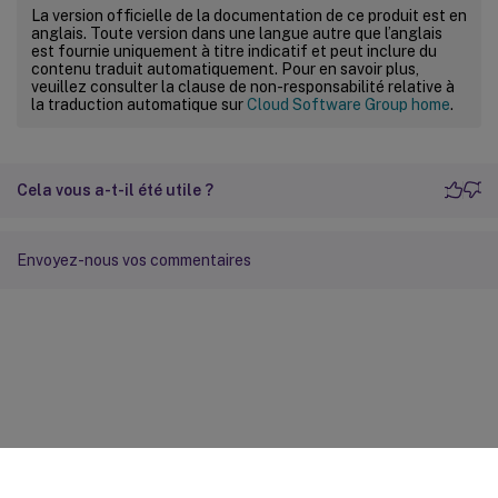
La version officielle de la documentation de ce produit est en
anglais. Toute version dans une langue autre que l’anglais
est fournie uniquement à titre indicatif et peut inclure du
contenu traduit automatiquement. Pour en savoir plus,
veuillez consulter la clause de non-responsabilité relative à
la traduction automatique sur
Cloud Software Group home
.
Cela vous a-t-il été utile ?
Envoyez-nous vos commentaires