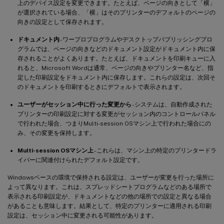
上のデバイス設定を変更できます。たとえば、ページの向きとして「横」
が選択されている場合、「横」はそのプリンターのデフォルトのページの
向きの設定として保存されます。
ドキュメント内
- ワープロプログラムやデスクトップパブリッシングプロ
グラムでは、ページの向きなどのドキュメント設定がドキュメント内に保
存されることがよくあります。たとえば、ドキュメントを印刷キューに入
れると、Microsoft Wordは通常、ページの向きやプリンター名など、指
定した印刷設定をドキュメント内に保存します。これらの設定は、次回そ
のドキュメントを印刷するときにデフォルトで表示されます。
ユーザーがセッション中に行った変更から
- システムは、自動作成された
プリンターの印刷設定に対する変更がセッション内のコントロールパネル
で行われた場合、つまりMulti-session OSマシン上で行われた場合にの
み、その変更を保持します。
Multi-session OSマシン上
- これらは、マシン上の特定のプリンタードラ
イバーに関連付けられたデフォルト設定です。
Windowsベースの環境で保持される設定は、ユーザーが変更を行った場所に
よって異なります。これは、スプレッドシートプログラムなどのある場所で
表示される印刷設定が、ドキュメントなどの他の場所での設定と異なる場合
があることも意味します。結果として、特定のプリンターに適用される印刷
設定は、セッション中に変更される可能性があります。