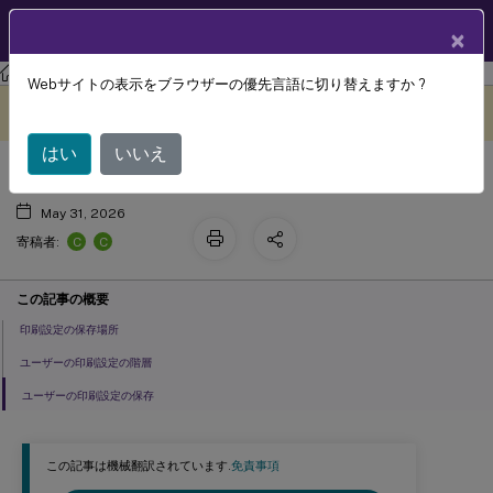
製品ドキュメン
JA
×
ト
Citrix Virtual Apps and Desktops 7 2203 LTSR
Webサイトの表示をブラウザーの優先言語に切り替えますか ?
印刷ポリシーと設定
このコンテンツは動的に機械
フィードバックを提供する
翻訳されています。
はい
いいえ
May 31, 2026
C
C
寄稿者:
この記事の概要
印刷設定の保存場所
ユーザーの印刷設定の階層
ユーザーの印刷設定の保存
この記事は機械翻訳されています.
免責事項