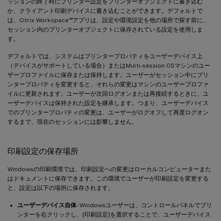
ッションの終了時にプリンター設定をプリンターオブジェクトに書き込む
か、クライアント印刷デバイスに書き込むことができます。デフォルトで
™
は、Citrix Workspace
アプリは、設定や環境設定を他の場所で探す前に、
セッション内のプリンターオブジェクトに保存されている設定を使用しま
す。
デフォルトでは、システムはプリンタープロパティをユーザーデバイス上
（デバイスがサポートしている場合）またはMulti-session OSマシンのユー
ザープロファイルに保存または保持します。ユーザーがセッション中にプリ
ンタープロパティを変更すると、それらの変更はマシンのユーザープロファ
イルに更新されます。ユーザーが次回ログオンまたは再接続するときに、ユ
ーザーデバイスは保持された設定を継承します。つまり、ユーザーデバイス
でのプリンタープロパティの変更は、ユーザーがログオフして再度ログオン
するまで、現在のセッションには影響しません。
印刷設定の保存場所
Windowsの印刷環境では、印刷設定への変更はローカルコンピューターまた
はドキュメントに保存できます。この環境でユーザーが印刷設定を変更する
と、設定は以下の場所に保存されます。
ユーザーデバイス自体
- Windowsユーザーは、コントロールパネルでプリ
ンターを右クリックし、[印刷設定]を選択することで、ユーザーデバイス