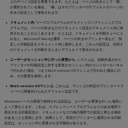
上のデバイス設定を変更できます。たとえば、ページの向きとして「横」
が選択されている場合、「横」はそのプリンターのデフォルトのページの
向きの設定として保存されます。
ドキュメント内
- ワープロプログラムやデスクトップパブリッシングプロ
グラムでは、ページの向きなどのドキュメント設定がドキュメント内に保
存されることがよくあります。たとえば、ドキュメントを印刷キューに入
れると、Microsoft Wordは通常、ページの向きやプリンター名など、指
定した印刷設定をドキュメント内に保存します。これらの設定は、次回そ
のドキュメントを印刷するときにデフォルトで表示されます。
ユーザーがセッション中に行った変更から
- システムは、自動作成された
プリンターの印刷設定に対する変更がセッション内のコントロールパネル
で行われた場合、つまりMulti-session OSマシン上で行われた場合にの
み、その変更を保持します。
Multi-session OSマシン上
- これらは、マシン上の特定のプリンタードラ
イバーに関連付けられたデフォルト設定です。
Windowsベースの環境で保持される設定は、ユーザーが変更を行った場所に
よって異なります。これは、スプレッドシートプログラムなどのある場所で
表示される印刷設定が、ドキュメントなどの他の場所での設定と異なる場合
があることも意味します。結果として、特定のプリンターに適用される印刷
設定は、セッション中に変更される可能性があります。