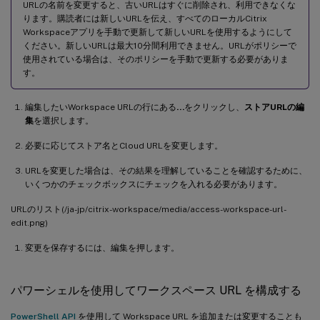
URLの名前を変更すると、古いURLはすぐに削除され、利用できなくな
ります。購読者には新しいURLを伝え、すべてのローカルCitrix
Workspaceアプリを手動で更新して新しいURLを使用するようにして
ください。新しいURLは最大10分間利用できません。URLがポリシーで
使用されている場合は、そのポリシーを手動で更新する必要がありま
す。
編集したいWorkspace URLの行にある
…
をクリックし、
ストアURLの編
集
を選択します。
必要に応じてストア名とCloud URLを変更します。
URLを変更した場合は、その結果を理解していることを確認するために、
いくつかのチェックボックスにチェックを入れる必要があります。
URLのリスト(/ja-jp/citrix-workspace/media/access-workspace-url-
edit.png)
変更を保存するには、編集を押します。
パワーシェルを使用してワークスペース URL を構成する
PowerShell API
を使用して Workspace URL を追加または変更することも