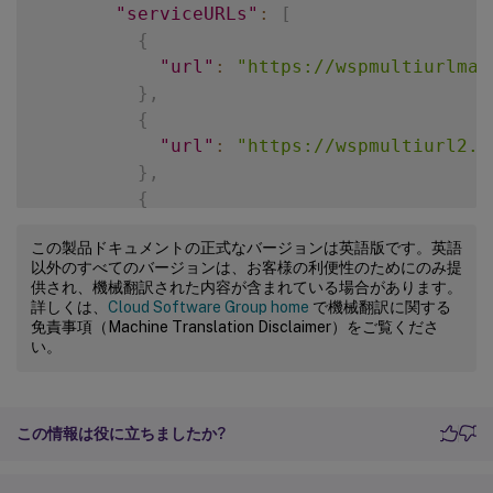
"serviceURLs"
:
[
{
"url"
:
"https://wspmultiurlmai
}
,
{
"url"
:
"https://wspmultiurl2.y
}
,
{
"url"
:
"https://wspmultiurl3.y
この製品ドキュメントの正式なバージョンは英語版です。英語
}
以外のすべてのバージョンは、お客様の利便性のためにのみ提
]
供され、機械翻訳された内容が含まれている場合があります。
}
詳しくは、
Cloud Software Group home
で機械翻訳に関する
免責事項（Machine Translation Disclaimer）をご覧くださ
}
い。
}
]
,
"nextToken"
:
"None"
,
この情報は役に立ちましたか?
"count"
:
1
}