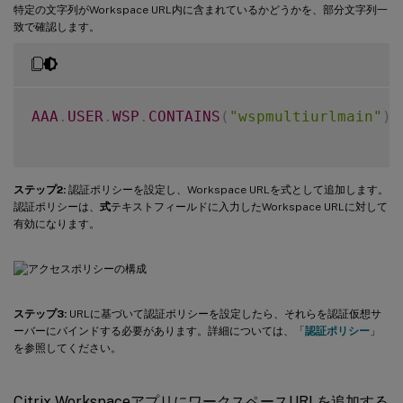
特定の文字列がWorkspace URL内に含まれているかどうかを、部分文字列一
致で確認します。
AAA
.
USER
.
WSP
.
CONTAINS
(
"wspmultiurlmain"
)
ステップ2:
認証ポリシーを設定し、Workspace URLを式として追加します。
認証ポリシーは、
式
テキストフィールドに入力したWorkspace URLに対して
有効になります。
ステップ3:
URLに基づいて認証ポリシーを設定したら、それらを認証仮想サ
ーバーにバインドする必要があります。詳細については、「
認証ポリシー
」
を参照してください。
Citrix WorkspaceアプリにワークスペースURLを追加する