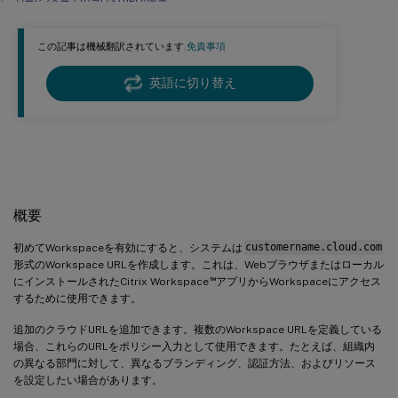
ワークスペース (クラウド) URLの変更
パワーシェルを使用してワークスペース URL を構成する
この記事は機械翻訳されています.
免責事項
認証方法を構成する
テーマとロゴを構成する
英語に切り替え
Secure Private Access を使用したリソースフィルタリング
カスタムアナウンスを送信する
ワークスペースURLを構成する
DaaSからのリソースフィルタリング
アダプティブ認証ポリシーを構成する
概要
Citrix WorkspaceアプリにワークスペースURLを追加するためのメール検出
既知の制限事項
初めてWorkspaceを有効にすると、システムは
customername.cloud.com
形式のWorkspace URLを作成します。これは、Webブラウザまたはローカル
™
にインストールされたCitrix Workspace
アプリからWorkspaceにアクセス
するために使用できます。
追加のクラウドURLを追加できます。複数のWorkspace URLを定義している
場合、これらのURLをポリシー入力として使用できます。たとえば、組織内
の異なる部門に対して、異なるブランディング、認証方法、およびリソース
を設定したい場合があります。