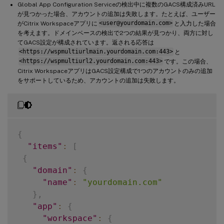
Global App Configuration Serviceの検出中に複数のGACS構成済みURL
が見つかった場合、アカウントの追加は失敗します。たとえば、ユーザー
がCitrix Workspaceアプリに
<user@yourdomain.com>
と入力した場合
を考えます。ドメインベースの検出で2つの結果が見つかり、両方に対し
てGACS設定が構成されています。返される応答は
<https://wspmultiurlmain.yourdomain.com:443>
と
<https://wspmultiurl2.yourdomain.com:443>
です。この場合、
Citrix WorkspaceアプリはGACS設定構成で1つのアカウントのみの追加
をサポートしているため、アカウントの追加は失敗します。
{
"items"
:
[
{
"domain"
:
{
"name"
:
"yourdomain.com"
}
,
"app"
:
{
"workspace"
:
{