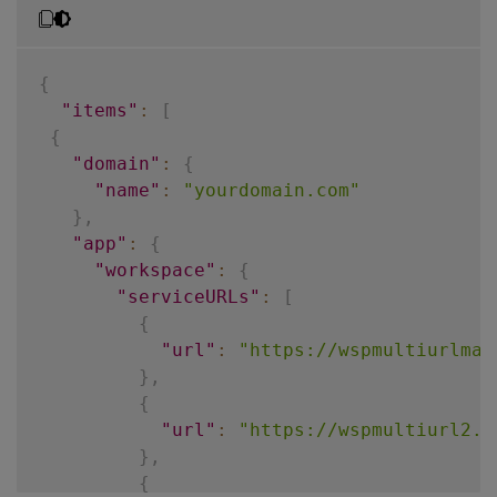
{
"items"
:
[
{
"domain"
:
{
"name"
:
"yourdomain.com"
}
,
"app"
:
{
"workspace"
:
{
"serviceURLs"
:
[
{
"url"
:
"https://wspmultiurlmai
}
,
{
"url"
:
"https://wspmultiurl2.y
}
,
{