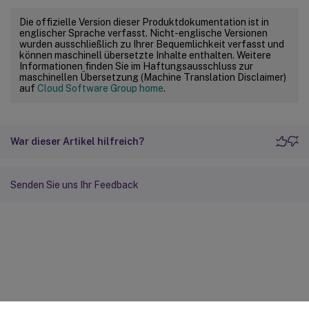
"url"
:
"https://wspmultiurl3.y
Die offizielle Version dieser Produktdokumentation ist in
}
englischer Sprache verfasst. Nicht-englische Versionen
]
wurden ausschließlich zu Ihrer Bequemlichkeit verfasst und
können maschinell übersetzte Inhalte enthalten. Weitere
}
Informationen finden Sie im Haftungsausschluss zur
}
maschinellen Übersetzung (Machine Translation Disclaimer)
auf
Cloud Software Group home
.
}
]
,
"nextToken"
:
"None"
,
"count"
:
1
War dieser Artikel hilfreich?
}
Senden Sie uns Ihr Feedback