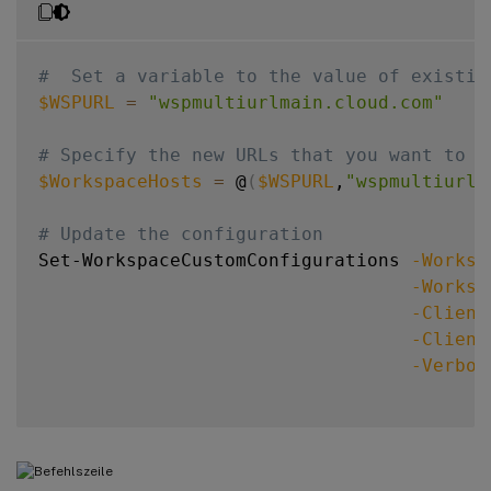
#  Set a variable to the value of existin
$WSPURL
=
"wspmultiurlmain.cloud.com"
# Specify the new URLs that you want to c
$WorkspaceHosts
=
 @
(
$WSPURL
,
"wspmultiurl2
# Update the configuration
Set-WorkspaceCustomConfigurations 
-Worksp
-Worksp
-Client
-Client
-Verbos