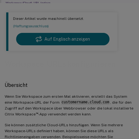
Workspace (Cloud)-URL ändern
Workspace-URLs mit PowerShell konfigurieren
Dieser Artikel wurde maschinell übersetzt.
Authentifizierungsmethoden konfigurieren
(Haftungsausschluss)
Designs und Logos konfigurieren
Auf Englisch anzeigen
Ressourcenfilterung mit Secure Private Access
Benutzerdefinierte Ankündigungen senden
Ressourcenfilterung von DaaS-Ressourcen
Workspace-URLs konfigurieren
Adaptive Authentifizierungsrichtlinien konfigurieren
E-Mail-Erkennung zum Hinzufügen von Workspace-URLs zur Citrix Workspace-App
Übersicht
Bekannte Einschränkungen
Wenn Sie Workspace zum ersten Mal aktivieren, erstellt das System
eine Workspace-URL der Form
customername.cloud.com
, die für den
Zugriff auf den Workspace über Webbrowser oder die lokal installierte
™
Citrix Workspace
-App verwendet werden kann.
Sie können zusätzliche Cloud-URLs hinzufügen. Wenn Sie mehrere
Workspace-URLs definiert haben, können Sie diese URLs als
Richtlinieneingaben verwenden. Beispielsweise möchten Sie