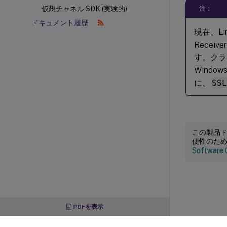
仮想チャネル SDK (実験的)
注：
ドキュメント履歴
現在、Li
Receiv
す。クライ
Windows
に、
SS
この製品
便性のた
Software 
PDFを表示