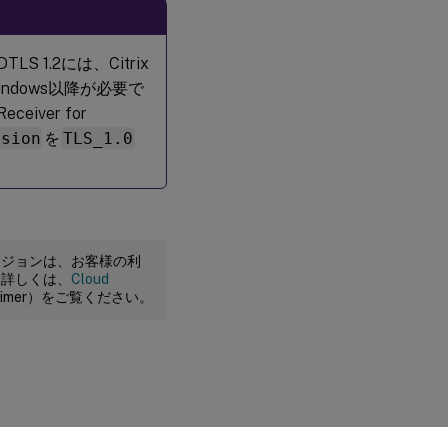
S 1.2には、Citrix
or Windows以降が必要で
iver for
rsion
を
TLS_1.0
ージョンは、お客様の利
。詳しくは、
Cloud
claimer）をご覧ください。