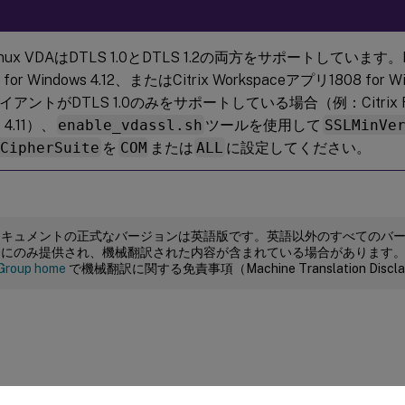
nux VDAはDTLS 1.0とDTLS 1.2の両方をサポートしています。DTL
er for Windows 4.12、またはCitrix Workspaceアプリ1808 f
アントがDTLS 1.0のみをサポートしている場合（例：Citrix Rece
 4.11）、
enable_vdassl.sh
ツールを使用して
SSLMinVe
LCipherSuite
を
COM
または
ALL
に設定してください。
ドキュメントの正式なバージョンは英語版です。英語以外のすべてのバ
めにのみ提供され、機械翻訳された内容が含まれている場合があります
Group home
で機械翻訳に関する免責事項（Machine Translation Dis