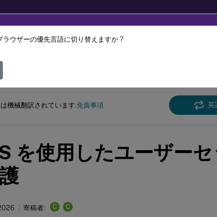
ブラウザーの優先言語に切り替えますか ?
ツは動的に機械翻訳されています。
フィ
クス バーチャル デリバリー エージェント
Linux Virtual Delivery Agent 2204
英
は機械翻訳されています.
免責事項
LS を使用したユーザー
護
C
C
 2026
寄稿者: