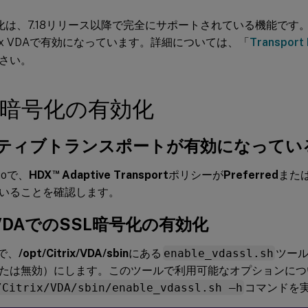
号化は、7.18リリース以降で完全にサポートされている機能で
nux VDAで有効になっています。詳細については、「
Transport 
さい。
LS暗号化の有効化
ティブトランスポートが有効になってい
™
udioで、
HDX
Adaptive Transport
ポリシーが
Preferred
また
いることを確認します。
x VDAでのSSL暗号化の有効化
Aで、
/opt/Citrix/VDA/sbin
にある
enable_vdassl.sh
ツール
たは無効）にします。このツールで利用可能なオプションにつ
/Citrix/VDA/sbin/enable_vdassl.sh –h
コマンドを