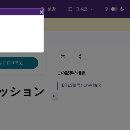
検索
日本語
×
ードバックを提供する
語に切り替え
この記事の概要
DTLS暗号化の有効化
セッション
>