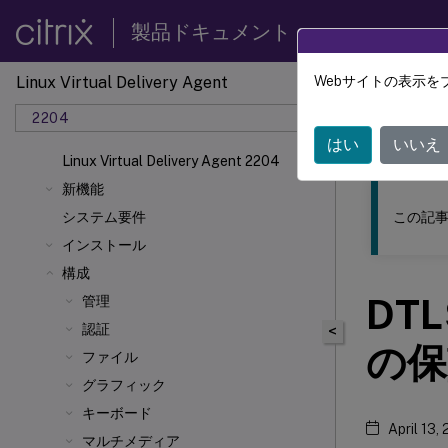
製品ドキュメント
Linux Virtual Delivery Agent
Webサイトの表示を
このコンテン
2204
リナッ
はい
いいえ
Linux Virtual Delivery Agent 2204
新機能
この記事
システム要件
インストール
構成
DT
管理
認証
<
の保
ファイル
グラフィック
キーボード
April 13,
マルチメディア