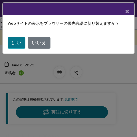
製品ドキュメン
JA
×
ト
リナックス バーチャル デリバリー エージェント
Linux仮想配信エージ
Webサイトの表示をブラウザーの優先言語に切り替えますか ?
ルートレスXorg
ェント 2411
このコンテンツは動的に機械
フィードバックを提供する
翻訳されています。
はい
いいえ
June 6, 2025
C
寄稿者:
この記事は機械翻訳されています.
免責事項
英語に切り替え
ルートレスXorg